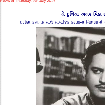
News of Thursday, 9th July 2026
યે દૂનિયા અગર મિલ ભી જ
દર્દીલા કથાનક સાથે સામાજિક કટાક્ષના નિરૂપણમાં 