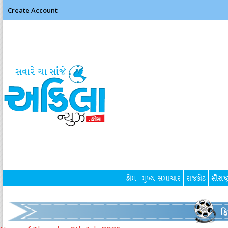
Create Account
હોમ
મુખ્ય સમાચાર
રાજકોટ
સૌરાષ્ટ
ફ