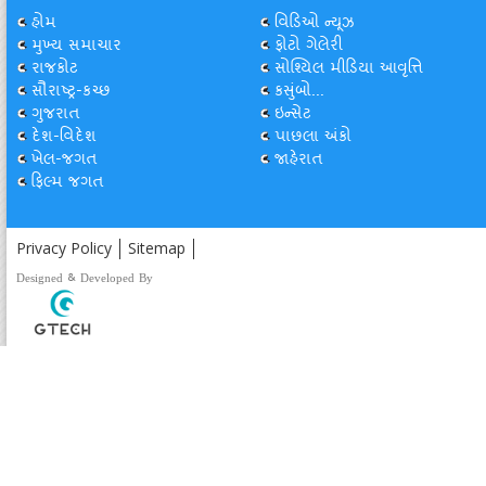
હોમ
વિડિઓ ન્યૂઝ
મુખ્ય સમાચાર
ફોટો ગેલેરી
રાજકોટ
સોશ્યિલ મીડિયા આવૃત્તિ
સૌરાષ્ટ્ર-કચ્છ
કસુંબો...
ગુજરાત
ઇન્સેટ
દેશ-વિદેશ
પાછલા અંકો
ખેલ-જગત
જાહેરાત
ફિલ્મ જગત
Privacy Policy
Sitemap
Designed & Developed By