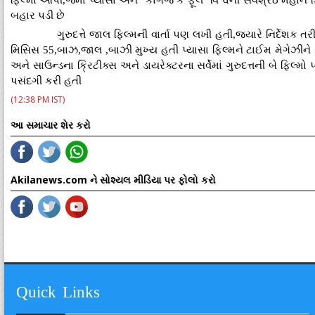
ફિલ્મો આપી,જેમાં પ્યાસા અને ''કાગજ કે ફૂલ ''વિશ્વની સર્વશ્રેઠ મહા
બહાર પડી છે
ગુરુદત્તે જાલ ફિલ્મની વાર્તા પણ લખી હતી,જ્યારે નિર્દેશક તર
મિસિસ 55,બાઝ,જાલ ,બાઝી મુખ્ય હતી પ્યાસા ફિલ્મને ટાઈમ મેગેઝીને વિશ્
અને સાઉન્ડના ક્રિટીક્સ અને ડાયરેક્ટરના સર્વેમાં ગુરુદત્તની બે ફિલ્
પસંદગી કરી હતી
(12:38 PM IST)
આ સમાચાર શેર કરો
Akilanews.com ને સોશ્યલ મીડિયા પર ફોલો કરો
Quick Links