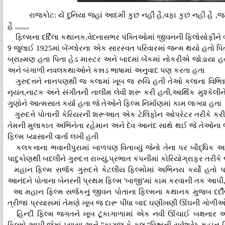
રાજકોટ: યેં દુનિયા જહાં આદમી કુછ નહીં હૈ,વફા કુછ નહીં હૈ ,જહ
હૈ ,,,,,,,
ફિલ્મના દર્દિલા કથાનક,વેદનાસભર પંક્તિઓમાં જીવનની ફિલોસોફીને બખ
9 જુલાઈ 1925માં બેંગ્લોરના એક સારસ્વત પરિવારમાં જન્મ થયો હતો પિ
બ્રાહ્મણ હતા પિતા હેડ માસ્ટર અને બાદમાં બેંકમાં નોકરીએ જોડાયા
અને બંગાળી નવલકથાઓને કન્નડ ભાષામાં અનુવાદ પણ કરતા હતા
ગુરુદત્તને નાનપણથી જ કલામાં ખૂબ જ રુચિ હતી તેઓ કલાના વિભિન્ન 
નૃયત,નાટક અને સંગીતની તાલીમ લેવી શરૂ કરી હતી,આર્થિક મુશ્કેલીને ક
ગુણોને આત્મસાત કર્યા હતા જે તેઓને ફિલ્મ નિર્માણમાં કામ લાગ્યા હતા
ગુરુદત્તે પોતાની કેરિયરની શરૂઆત એક ટેલિફોન ઓપરેટર તરીકે કરી હતી
તેમની મુલાકાત અભિનેતા રહેમાન અને દેવ આનંદ સાથે થઈ જે તેઓના જ
ફિલ્મ પ્યાસાની વાર્તા લખી હતી
કલકત્તાના ભવાનીપુરામાં બાળપણ વિતાવ્યું જેનો તેના પર બૌદ્ધિક અ
પાદુકોણથી બદલીને ગુરુદત્ત રાખ્યું,પ્રભાત કંપનીમાં કોરિયોગ્રાફર તરીક
મહાન ફિલ્મ સર્જક ગુરુદત્તે કેટલીય ફિલ્મોમાં અભિનય કર્યો હતો પ
આનંદને પોતાના બેનરની પ્રથમ ફિલ્મ 'બાજી'માં કામ કરવાની તક આપી,આ
આ મહાન ફિલ્મ સર્જકનું જીવન પોતાના ફિલ્મના કથાનક મુજબ દર્દીલુ
ત્રીજા પ્રયાસમાં તેમણે ખૂબ જ દારૂ પીધા બાદ ઘણીખણી ઊંઘની ગોળીઓ 
હિન્દી ફિલ્મ જગતને ખૂબ ટૂંકાગાળામાં એક નવી ઊંચાઈ બક્ષનાર 