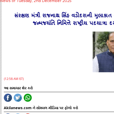
News of Tuesday, 2nd December 2025
સંરક્ષણ મંત્રી રાજનાથ સિંહ વડોદરાની મુલા
જન્મજયંતિ નિમિત્તે રાષ્ટ્રીય પદયાત્
(12:58 AM IST)
આ સમાચાર શેર કરો
Akilanews.com ને સોશ્યલ મીડિયા પર ફોલો કરો