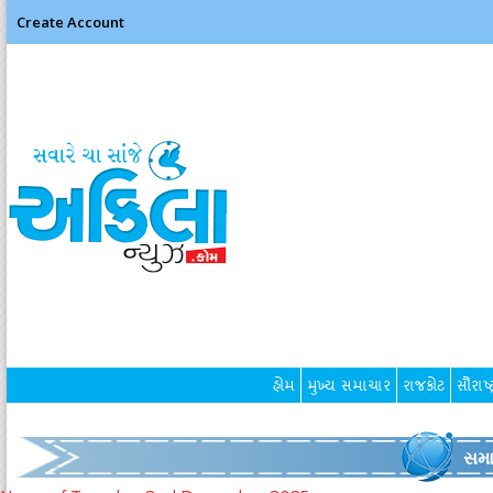
Create Account
હોમ
મુખ્ય સમાચાર
રાજકોટ
સૌરાષ્ટ
સમા