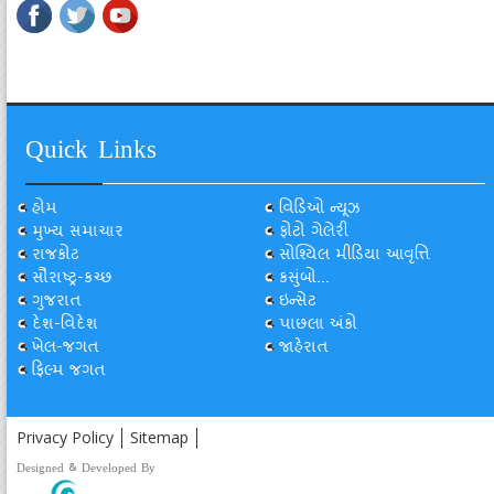
Quick Links
હોમ
વિડિઓ ન્યૂઝ
મુખ્ય સમાચાર
ફોટો ગેલેરી
રાજકોટ
સોશ્યિલ મીડિયા આવૃત્તિ
સૌરાષ્ટ્ર-કચ્છ
કસુંબો...
ગુજરાત
ઇન્સેટ
દેશ-વિદેશ
પાછલા અંકો
ખેલ-જગત
જાહેરાત
ફિલ્મ જગત
Privacy Policy
Sitemap
Designed & Developed By