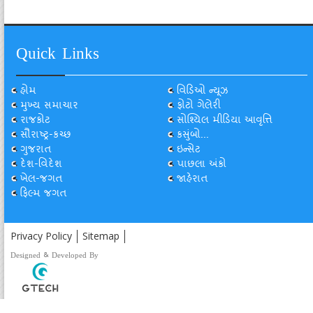
Quick Links
હોમ
વિડિઓ ન્યૂઝ
મુખ્ય સમાચાર
ફોટો ગેલેરી
રાજકોટ
સોશ્યિલ મીડિયા આવૃત્તિ
સૌરાષ્ટ્ર-કચ્છ
કસુંબો...
ગુજરાત
ઇન્સેટ
દેશ-વિદેશ
પાછલા અંકો
ખેલ-જગત
જાહેરાત
ફિલ્મ જગત
Privacy Policy
Sitemap
Designed & Developed By