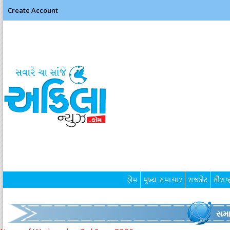
Create Account
હોમ
મુખ્ય સમાચાર
રાજકોટ
સૌરાષ્ટ
સમા