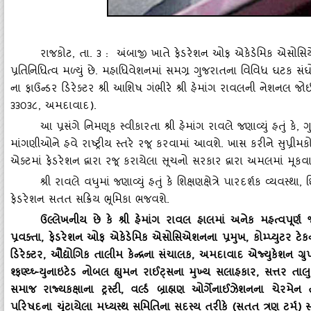
રાજકોટ
,
તા. ૩ : અંબાજી ખાતે ફેડરેશન ઓફ એકેડેમિક એસોસિયેશન
પ્રતિનિધિત્‍વ મળ્‍યું છે. મહાધિવેશનમાં સમગ્ર ગુજરાતના વિવિધ ઘટક સંઘ
ના ફાઉન્‍ડર ડિરેક્‍ટર શ્રી આશિષ ગંભીરે શ્રી હેમાંગ રાવલની નેશનલ જો
૩૩૦૩૮
,
અમદાવાદ).
આ પ્રસંગે નિમણૂક સ્‍વીકારતા શ્રી હેમાંગ રાવલે જણાવ્‍યું હતું કે
,
ગ
માંગણીઓને હવે રાષ્‍ટ્રીય સ્‍તરે રજૂ કરવામાં આવશે. ખાસ કરીને સુપ્ર
એક્‍ટમાં ફેડરેશન દ્વારા રજૂ કરાયેલા સૂચનો સરકાર દ્વારા અમલમાં મૂકવા
શ્રી રાવલે વધુમાં જણાવ્‍યું હતું કે શિક્ષણક્ષેત્રે પારદર્શક વ્‍યવસ્‍થા
,
શ
ફેડરેશન સતત સક્રિય ભૂમિકા ભજવશે.
ઉલ્લેખનીય છે કે શ્રી હેમાંગ રાવલ હાલમાં અનેક મહત્‍વપૂર્ણ
પ્રવક્‍તા
, ફેડરેશન ઓફ એકેડેમિક એસોસિએશનના પ્રમુખ, કોમ્‍પ્‍યુટર ટેકનો
ડિરેક્‍ટર, ઔદ્યોગિક તાલીમ કેન્‍દ્રના સંચાલક, અમદાવાદ એજ્‍યુકેશન ગ્રુપના
શ્‍ફણ્‍ય્‍ઘ્‍-યુનાઇટેડ નોબલ હ્યુમન રાઈટ્‍સના મુખ્‍ય સલાહકાર, સત્તર 
સમાજ રાજ્‍યકક્ષાના ટ્રસ્‍ટી, વર્લ્‍ડ બ્રાહ્મણ ઓર્ગેનાઈઝેશનના ચેરમે
પરિષદના ચૂંટાયેલા મધ્‍યસ્‍થ સમિતિના સદસ્‍ય તરીકે (સતત ત્રણ ટર્મ) સક