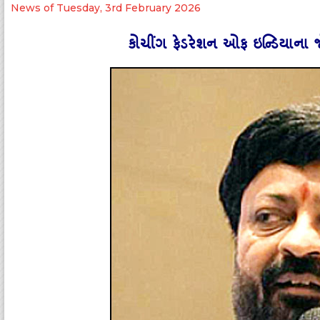
News of Tuesday, 3rd February 2026
કોચીંગ ફેડરેશન ઓફ ઇન્‍ડિયાના જ