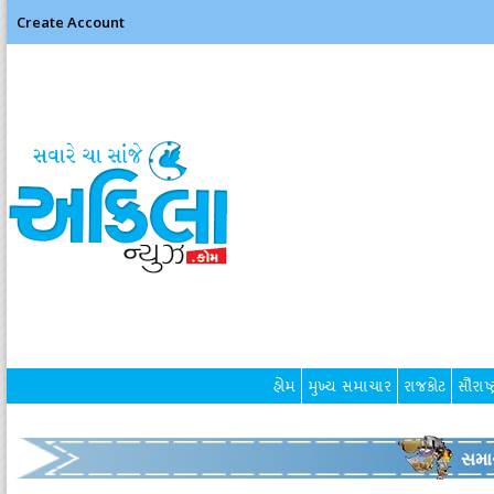
Create Account
હોમ
મુખ્ય સમાચાર
રાજકોટ
સૌરાષ્ટ
સમા