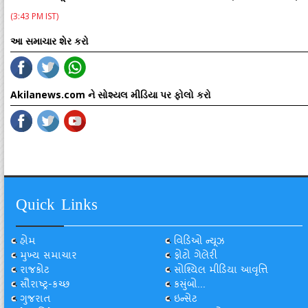
(3:43 PM IST)
આ સમાચાર શેર કરો
Akilanews.com ને સોશ્યલ મીડિયા પર ફોલો કરો
Quick Links
હોમ
વિડિઓ ન્યૂઝ
મુખ્ય સમાચાર
ફોટો ગેલેરી
રાજકોટ
સોશ્યિલ મીડિયા આવૃત્તિ
સૌરાષ્ટ્ર-કચ્છ
કસુંબો...
ગુજરાત
ઇન્સેટ