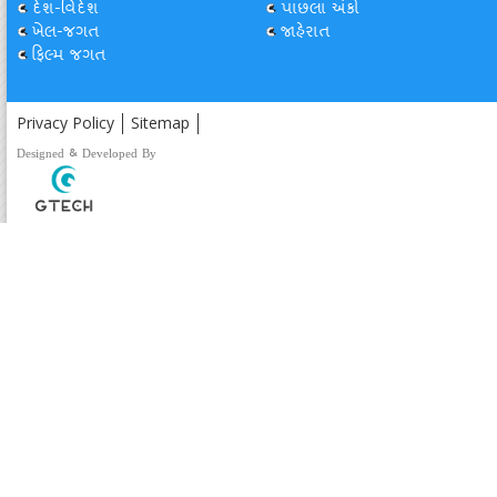
દેશ-વિદેશ
પાછલા અંકો
ખેલ-જગત
જાહેરાત
ફિલ્મ જગત
Privacy Policy
Sitemap
Designed & Developed By