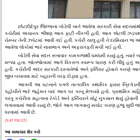
છોટાઉદેપુર જિલ્લાના બોડેલી ખાતે આવેલા સરકારી સેવા સદનમા
કચેરીમાં અચાનક ભીષણ આગ ફાટી નીકળી હતી. આગ એટલી ઝડપથી 
ચેમ્બર તેની ઝપેટમાં આવી ગઈ હતી. કચેરી ચાલુ હતી તે દરમિયાન જ આ
આવેલા લોકોમાં ભારે નાસભાગ અને અફરાતફરી મચી ગઈ હતી.
બોડેલી સેવા સદન સત્તાવાર કામકાજથી ધમધમી રહ્યું હતું, ત્યા
મળ્યા હતા. જોતજોતામાં આગે વિકરાળ સ્વરૂપ ધારણ કરી લીધું હતું અન
હતી. કચેરીની અંદર સરકારી દસ્તાવેજો અને ફર્નિચર હોવાને કારણે 
જીવ બચાવવા માટે બહારની તરફ દોડ્યા હતા.
આગની આ ઘટનાને પગલે તાત્કાલિક સ્થાનિક ફાયર બ્રિગેડની
પહોંચીને ભારે જહેમત બાદ આગ પર કાબૂ મેળવ્યો હતો. પ્રાથમિક માહ
પરંતુ કચેરીના મહત્વના રેકોર્ડ અને ફર્નિચરને મોટું નુકસાન થયું હોવા
લગાવવામાં આવી રહ્યું છે, જોકે આગ લાગવાનું સચોટ કારણ હજુ સુધી જા
ધરવામાં આવી છે.
(9:47 PM IST)
આ સમાચાર શેર કરો