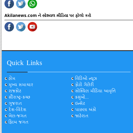
Akilanews.com ને સોશ્યલ મીડિયા પર ફોલો કરો
Quick Links
હોમ
વિડિઓ ન્યૂઝ
મુખ્ય સમાચાર
ફોટો ગેલેરી
રાજકોટ
સોશ્યિલ મીડિયા આવૃત્તિ
સૌરાષ્ટ્ર-કચ્છ
કસુંબો...
ગુજરાત
ઇન્સેટ
દેશ-વિદેશ
પાછલા અંકો
ખેલ-જગત
જાહેરાત
ફિલ્મ જગત