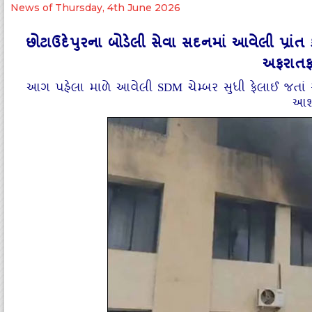
News of Thursday, 4th June 2026
છોટાઉદેપુરના બોડેલી સેવા સદનમાં આવેલી પ્રા
અફરાતફ
આગ પહેલા માળે આવેલી SDM ચેમ્બર સુધી ફેલાઈ જતાં સરક
આશ