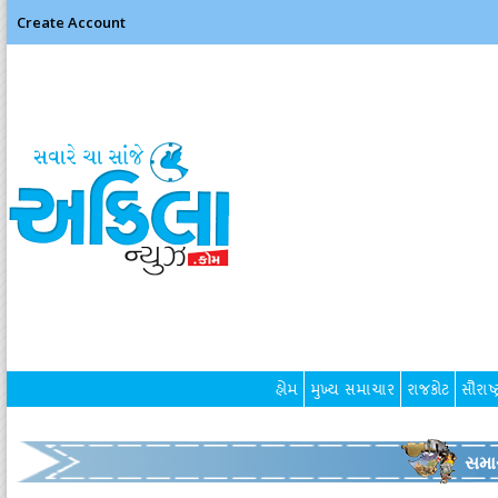
Create Account
હોમ
મુખ્ય સમાચાર
રાજકોટ
સૌરાષ્ટ
સમા