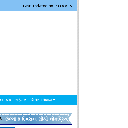
Last Updated on 1:33 AM IST
લા અંકો
જાહેરાત
વિવિધ વિભાગ
છેલ્લા 8 દિવસમાં સૌથી લોકપ્રિય