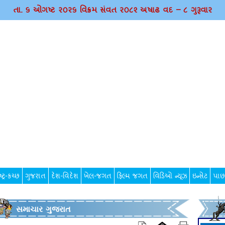
તા. ૬ ઓગષ્ટ ર૦ર૬ વિક્રમ સંવત ર૦૮૨ અષાઢ વદ – ૮ ગુરૂવાર
્ટ્ર-કચ્છ
ગુજરાત
દેશ-વિદેશ
ખેલ-જગત
ફિલ્મ જગત
વિડિઓ ન્યૂઝ
ઇન્સેટ
પાછ
સમાચાર ગુજરાત