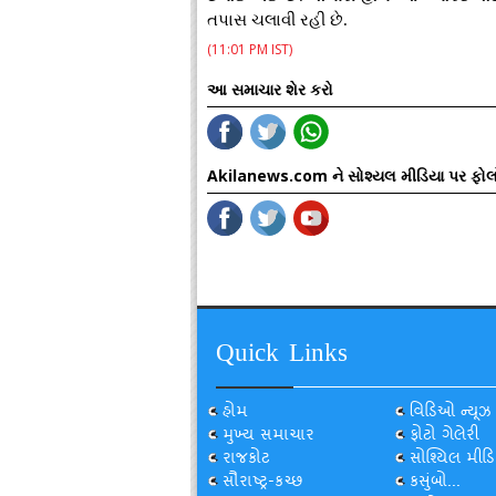
તપાસ ચલાવી રહી છે.
(11:01 PM IST)
આ સમાચાર શેર કરો
Akilanews.com ને સોશ્યલ મીડિયા પર ફોલ
Quick Links
હોમ
વિડિઓ ન્યૂઝ
મુખ્ય સમાચાર
ફોટો ગેલેરી
રાજકોટ
સોશ્યિલ મીડિ
સૌરાષ્ટ્ર-કચ્છ
કસુંબો...