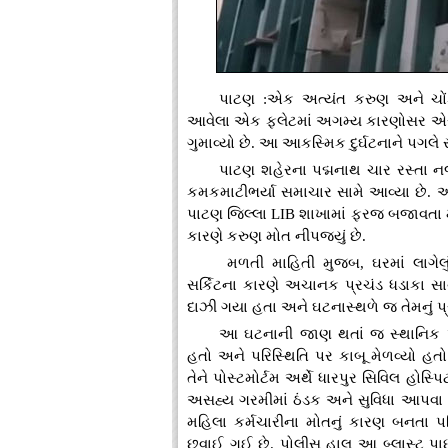
પાટણ :એક અત્યંત કરુણ અને ચોંકા
આવેલા એક ફ્લેટમાં અગમ્ય કારણોસર એસ
ગુમાવ્યો છે. આ આકસ્મિક દુર્ઘટનાને પગલે 
પાટણ શહેરના પદ્મનાથ ચાર રસ્તા ન
કમકમાટીભર્યા સમાચાર સામે આવ્યા છે. આ
પાટણ જિલ્લા LIB શાખામાં ફરજ બજાવતા મહ
કારણે કરુણ મોત નીપજ્યું છે.
મળતી માહિતી મુજબ, ઘરમાં લાગેલ
સર્કિટના કારણે અચાનક પ્રચંડ ધડાકા સાથે
દાઝી ગયા હતા અને ઘટનાસ્થળે જ તેમનું પ્રા
આ ઘટનાની જાણ થતાં જ સ્થાનિક પ
હતો અને પરિસ્થિતિ પર કાબૂ મેળવ્યો
તેને પોસ્ટમોર્ટમ અર્થે ધારપુર સિવિલ હ
અસહ્ય ગરમીમાં ઠંડક અને સુવિધા આપવા 
મહિલા કર્મચારીના મોતનું કારણ બનતા પ
છવાઈ ગઈ છે. પોલીસ હાલ આ બ્લાસ્ટ પાછ