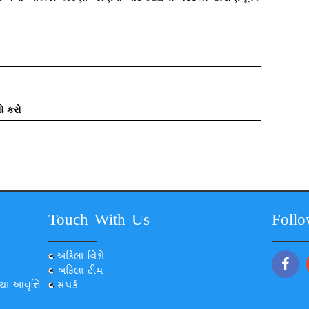
ો કરો
Touch With Us
Foll
અકિલા વિશે
અકિલા ટીમ
યા આવૃત્તિ
સંપર્ક