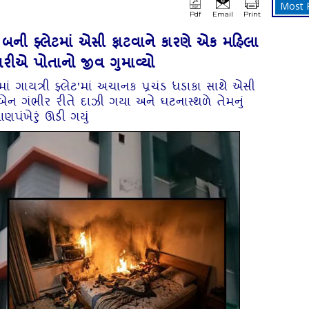
Most 
Pdf
Email
Print
બની ફ્લેટમાં એસી ફાટવાને કારણે એક મહિલા
ારીએ પોતાનો જીવ ગુમાવ્યો
ં ગાયત્રી ફ્લેટ'માં અચાનક પ્રચંડ ધડાકા સાથે એસી
ખાબેન ગંભીર રીતે દાઝી ગયા અને ઘટનાસ્થળે તેમનું
્રાણપંખેરું ઊડી ગયું