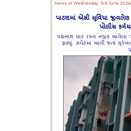
News of Wednesday, 3rd June 2026
પાટણમાં એસી સુવિધા જીવલેણ 
પોલીસ કર્મચ
પદ્મનાથ ચાર રસ્તા નજીક આવેલા 'મા
ફાટ્યું: ઝપેટમાં આવી જતાં સુરે
પ