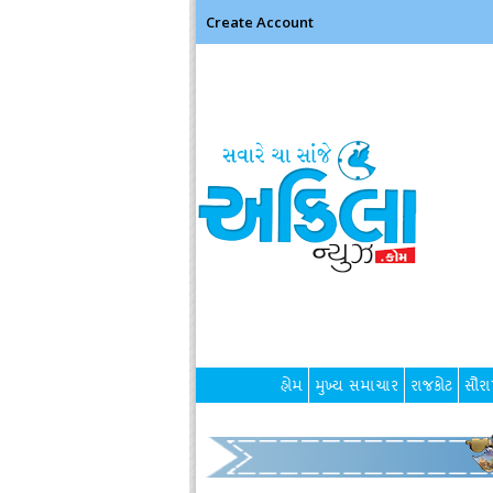
Create Account
હોમ
મુખ્ય સમાચાર
રાજકોટ
સૌરાષ