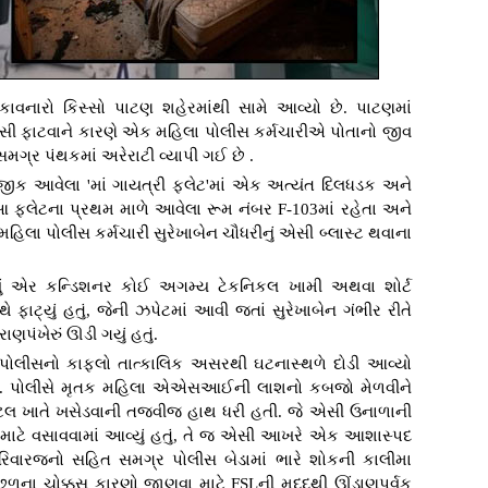
વનારો કિસ્સો પાટણ શહેરમાંથી સામે આવ્યો છે. પાટણમાં
ી ફાટવાને કારણે એક મહિલા પોલીસ કર્મચારીએ પોતાનો જીવ
સમગ્ર પંથકમાં અરેરાટી વ્યાપી ગઈ છે .
જીક આવેલા 'માં ગાયત્રી ફ્લેટ'માં એક અત્યંત દિલધડક અને
 ફ્લેટના પ્રથમ માળે આવેલા રૂમ નંબર F-103માં રહેતા અને
િલા પોલીસ કર્મચારી સુરેખાબેન ચૌધરીનું એસી બ્લાસ્ટ થવાના
ું એર કન્ડિશનર કોઈ અગમ્ય ટેકનિકલ ખામી અથવા શોર્ટ
 ફાટ્યું હતું, જેની ઝપેટમાં આવી જતાં સુરેખાબેન ગંભીર રીતે
ણપંખેરું ઊડી ગયું હતું.
ોલીસનો કાફલો તાત્કાલિક અસરથી ઘટનાસ્થળે દોડી આવ્યો
 હતો. પોલીસે મૃતક મહિલા એએસઆઈની લાશનો કબજો મેળવીને
ોસ્પિટલ ખાતે ખસેડવાની તજવીજ હાથ ધરી હતી. જે એસી ઉનાળાની
માટે વસાવવામાં આવ્યું હતું, તે જ એસી આખરે એક આશાસ્પદ
રિવારજનો સહિત સમગ્ર પોલીસ બેડામાં ભારે શોકની કાલીમા
ળના ચોક્કસ કારણો જાણવા માટે FSLની મદદથી ઊંડાણપૂર્વક