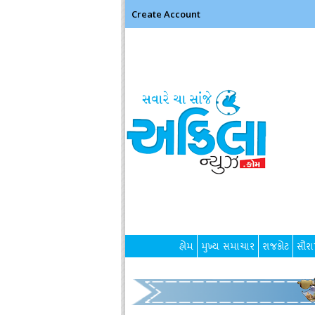
Create Account
હોમ
મુખ્ય સમાચાર
રાજકોટ
સૌરાષ