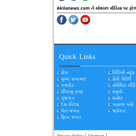
Akilanews.com ને સોશ્યલ મીડિયા પર ફોલ
Quick Links
હોમ
વિડિઓ ન્યૂઝ
મુખ્ય સમાચાર
ફોટો ગેલેરી
રાજકોટ
સોશ્યિલ મીડિ
સૌરાષ્ટ્ર-કચ્છ
કસુંબો...
ગુજરાત
ઇન્સેટ
દેશ-વિદેશ
પાછલા અંકો
ખેલ-જગત
જાહેરાત
ફિલ્મ જગત
Privacy Policy
Sitemap