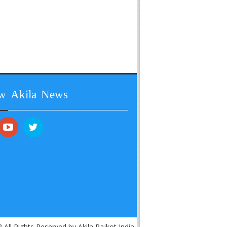
ow Akila News
 All Rights Reserved by Akila Rajkot India.