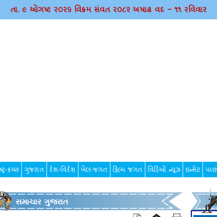
તા. ૯ ઓગષ્ટ ર૦ર૬ વિક્રમ સંવત ર૦૮૨ અષાઢ વદ – ૧૧ રવિવાર
્ટ્ર-કચ્છ
ગુજરાત
દેશ-વિદેશ
ખેલ-જગત
ફિલ્મ જગત
વિડિઓ ન્યૂઝ
ઇન્સેટ
પાછ
સમાચાર ગુજરાત