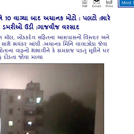
Most 
Pdf
Email
Print
ે 10 વાગ્યા બાદ અચાનક મોટો : પલટો :ભારે
ી ડમરીઓ ઉડી :ગાજવીજ વરસાદ
ફા વન મૉલ, બોડકદેવ સહિતના આસપાસનો વિસ્તાર અને
ન સાથે ભયંકર આંધી :અચાનક મિનિ વાવાઝોડા જેવા
ોતાના વાહનો થંભાવીને કે કામકાજ પડતું મૂકીને ઘર
 દોડતા જોવા મળ્યા