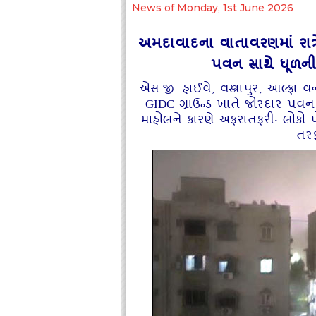
News of Monday, 1st June 2026
અમદાવાદના વાતાવરણમાં રાત્ર
પવન સાથે ધૂળન
એસ.જી. હાઈવે, વસ્ત્રાપુર, આલ્
GIDC ગ્રાઉન્ડ ખાતે જોરદાર પવ
માહોલને કારણે અફરાતફરી: લોકો પ
તરફ