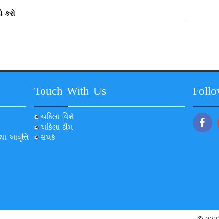
ો કરો
Touch With Us
Foll
અકિલા વિશે
અકિલા ટીમ
યા આવૃત્તિ
સંપર્ક
© 2022