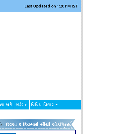
Last Updated on 1:20 PM IST
લા અંકો
જાહેરાત
વિવિધ વિભાગ
છેલ્લા 8 દિવસમાં સૌથી લોકપ્રિય