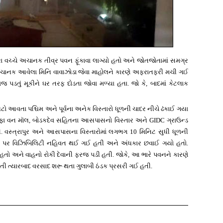
ા વચ્ચે અચાનક તીવ્ર પવન ફૂંકાવા લાગ્યો હતો અને જોતજોતામાં સમગ્ર
ચાનક આવેલા મિનિ વાવાઝોડા જેવા માહોલને કારણે અફરાતફરી મચી ગઈ
જ પડતું મૂકીને ઘર તરફ દોડતા જોવા મળ્યા હતા. જો કે, બાદમાં કેટલાક
આવતા પશ્ચિમ અને પૂર્વના અનેક વિસ્તારો ધૂળની ચાદર નીચે ઢંકાઈ ગયા
લ્ફા વન મૉલ, બોડકદેવ સહિતના આસપાસનો વિસ્તાર અને GIDC ગ્રાઉન્ડ
 વસ્ત્રાપુર અને આસપાસના વિસ્તારોમાં લગભગ 10 મિનિટ સુધી ધૂળની
 પર વિઝિબિલિટી નહિવત થઈ ગઈ હતી અને અંધકાર છવાઈ ગયો હતો.
હતો અને વાહનો રોકી દેવાની ફરજ પડી હતી. જોકે, આ ભારે પવનને કારણે
ી ત્યારબાદ વરસાદ શરૂ થતા ગુલાબી ઠંડક પ્રસરી ગઈ હતી.