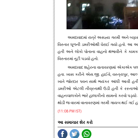
અમદાવાદમાં રાત્રે અસહ્ય ગરમી અને બફાર
વિસ્તાર ધૂળની ડમરીઓથી ઘેરાઈ ગયો હતો. આ અ
હતી અને લોકો પોતાના વાહનો થંભાવીને કે કામકા
વિસ્તારમાં તૂટી પડયો હતો.
અમદાવાદ શહેરના વાતાવરણમાં એકાએક પલટો 
હતા. ખાસ કરીને એસ.જી. હાઈવે, વસ્ત્રાપુર, આ
ખાતે જોરદાર પવન સાથે ભયંકર આંધી આવી હતી.
ડમરીઓ એટલી તીવ્રતાથી ઉડી હતી કે રસ્તાઓ
વાહનચાલકોને ભારે હાલાકીનો સામનો કરવો પડ્યો 
થોડી જ વારમાં વાતાવરણમાં ગરમી ગાયબ થઈ ગઈ હત
(11:08 PM IST)
આ સમાચાર શેર કરો