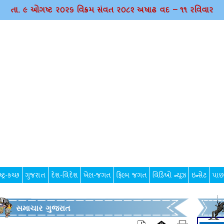
તા. ૯ ઓગષ્ટ ર૦ર૬ વિક્રમ સંવત ર૦૮૨ અષાઢ વદ – ૧૧ રવિવાર
્ટ્ર-કચ્છ
ગુજરાત
દેશ-વિદેશ
ખેલ-જગત
ફિલ્મ જગત
વિડિઓ ન્યૂઝ
ઇન્સેટ
પાછ
સમાચાર ગુજરાત