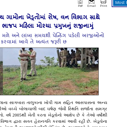
Most 
Pdf
Email
Print
 ગામોના ખેડૂતોમાં રોષ, વન વિભાગ સાથે
ે ભાજપ મહિલા મોરચા પ્રમુખનું રાજીનામું
ન્યાય મળે અને લાંબા સમયથી પેન્ડિંગ પડેલી અરજીઓનો
કરવામાં આવે તે અત્યંત જરૂરી છ
 જિલ્લાના સાગબારા તાલુકાના ખોપી ગામ સહિત આસપાસના અન્ય
ીઓ વચ્ચે બોલાચાલી બાદ ઘર્ષણ જેવી સ્થિતિ સર્જાતા સમગ્ર
. વર્ષ 2005થી ખેતી કરતા ખેડૂતોનો આક્ષેપ છે કે તેઓ વર્ષોથી
વિભાગ દ્વારા સતત હેરાનગતિ કરવામાં આવી રહી છે. ખેડૂતોના