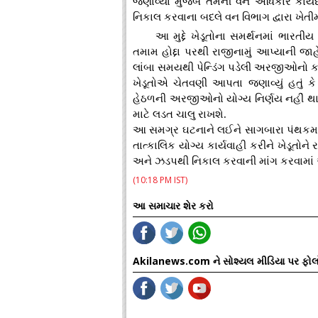
જણાવ્યા મુજબ તેમની વન અધિકાર કાયદ
નિકાલ કરવાના બદલે વન વિભાગ દ્વારા ખેતીમ
આ મુદ્દે ખેડૂતોના સમર્થનમાં ભારતી
તમામ હોદ્દા પરથી રાજીનામું આપ્યાની જાહે
લાંબા સમયથી પેન્ડિંગ પડેલી અરજીઓનો કા
ખેડૂતોએ ચેતવણી આપતા જણાવ્યું હતું ક
હેઠળની અરજીઓનો યોગ્ય નિર્ણય નહીં થાય
માટે લડત ચાલુ રાખશે.
આ સમગ્ર ઘટનાને લઈને સાગબારા પંથકમાં ભા
તાત્કાલિક યોગ્ય કાર્યવાહી કરીને ખેડૂતો
અને ઝડપથી નિકાલ કરવાની માંગ કરવામાં 
(10:18 PM IST)
આ સમાચાર શેર કરો
Akilanews.com ને સોશ્યલ મીડિયા પર ફોલ