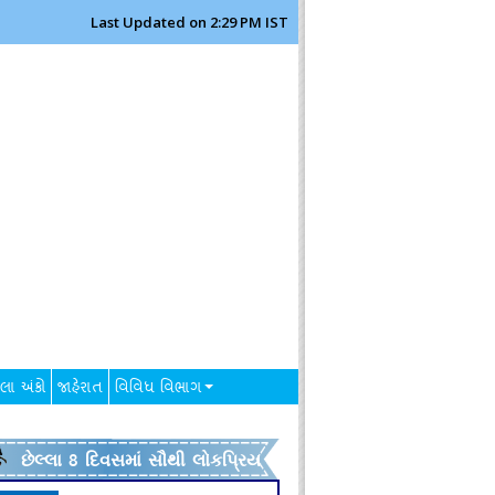
Last Updated on 2:29 PM IST
લા અંકો
જાહેરાત
વિવિધ વિભાગ
છેલ્લા 8 દિવસમાં સૌથી લોકપ્રિય