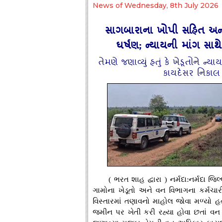
News of Wednesday, 8th July 2026
સાગબારાના ખોપી સહિત અન્ય
ઘર્ષણ; ન્યાયની માંગ સાથ
તેમણે જણાવ્યું હતું કે ખેડૂતોને 
કાયદેસર નિકાલ 
( ભરત શાહ દ્વારા ) નર્મદા:નર્મદા
ગામોના ખેડૂતો અને વન વિભાગના કર્મચાર
વિસ્તારમાં તણાવનો માહોલ જોવા મળ્યો હતો
જમીન પર ખેતી કરી રહ્યા હોવા છતાં વન 