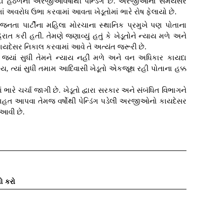
ા હેઠળની અરજીઓવર્ષોથી પેન્ડિંગ છે. અરજીઓનો સમયસર
ાં અવરોધ ઉભા કરવામાં આવતા ખેડૂતોમાં ભારે રોષ ફેલાયો છે.
ય જનતા પાર્ટીના મહિલા મોરચાના સ્થાનિક પ્રમુખે પણ પોતાના
રાત કરી હતી. તેમણે જણાવ્યું હતું કે ખેડૂતોને ન્યાય મળે અને
યદેસર નિકાલ કરવામાં આવે તે અત્યંત જરૂરી છે.
ે જ્યાં સુધી તેમને ન્યાય નહીં મળે અને વન અધિકાર કાયદા
, ત્યાં સુધી તમામ આદિવાસી ખેડૂતો એકજૂથ રહી પોતાના હક્ક
રે ચર્ચા જાગી છે. ખેડૂતો દ્વારા સરકાર અને સંબંધિત વિભાગને
ને રાહત આપવા તેમજ વર્ષોથી પેન્ડિંગ પડેલી અરજીઓનો કાયદેસર
આવી છે.
ો કરો