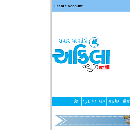
Create Account
હોમ
મુખ્ય સમાચાર
રાજકોટ
સૌરાષ