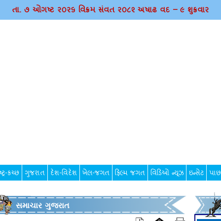
તા. ૭ ઓગષ્ટ ર૦ર૬ વિક્રમ સંવત ર૦૮૨ અષાઢ વદ – ૯ શુક્રવાર
્ટ્ર-કચ્છ
ગુજરાત
દેશ-વિદેશ
ખેલ-જગત
ફિલ્મ જગત
વિડિઓ ન્યૂઝ
ઇન્સેટ
પાછ
સમાચાર ગુજરાત