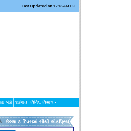
Last Updated on 12:18 AM IST
લા અંકો
જાહેરાત
વિવિધ વિભાગ
છેલ્લા 8 દિવસમાં સૌથી લોકપ્રિય