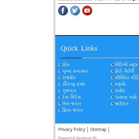
Quick Links
હોમ
વિડિઓ ન્યૂઝ
મુખ્ય સમાચાર
ફોટો ગેલેરી
રાજકોટ
સોશ્યિલ મીડિ
સૌરાષ્ટ્ર-કચ્છ
કસુંબો...
ગુજરાત
ઇન્સેટ
દેશ-વિદેશ
પાછલા અંકો
ખેલ-જગત
જાહેરાત
ફિલ્મ જગત
Privacy Policy
Sitemap
Designed & Developed By