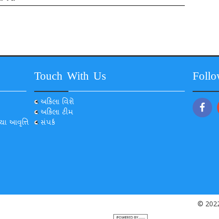
Touch With Us
Foll
અકિલા વિશે
અકિલા ટીમ
યા આવૃત્તિ
સંપર્ક
© 2022