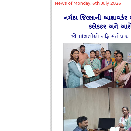
News of Monday, 6th July 2026
નર્મદા જિલ્લાની આશાવર્કર
કલેકટર અને આરો
જો માંગણીઓ નહિ સંતોષાય 