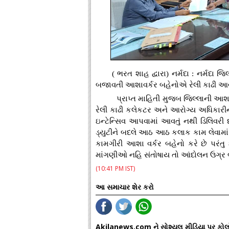
( ભરત શાહ દ્વારા) નર્મદા : નર્મદા
બજાવતી આશાવર્કર બહેનોએ રેલી કાઢી આવેદ
પ્રાપ્ત માહિતી મુજબ જિલ્લાની આશા
રેલી કાઢી કલેકટર અને આરોગ્ય અધિકારીને 
ઇન્ટેન્સિવ આપવામાં આવતું નથી ડિલિવરી
ડ્યુટીને બદલે આઠ આઠ કલાક કામ લેવામાં આ
કામગીરી આશા વર્કર બહેનો કરે છે પરંતુ 
માંગણીઓ નહિ સંતોષાય તો આંદોલન ઉગ્ર 
(10:41 PM IST)
આ સમાચાર શેર કરો
Akilanews.com ને સોશ્યલ મીડિયા પર ફોલ