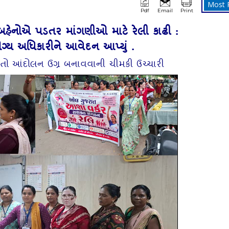
Most 
Pdf
Email
Print
 બહેનોએ પડતર માંગણીઓ માટે રેલી કાઢી :
ગ્ય અધિકારીને આવેદન આપ્યું .
તો આંદોલન ઉગ્ર બનાવવાની ચીમકી ઉચ્ચારી