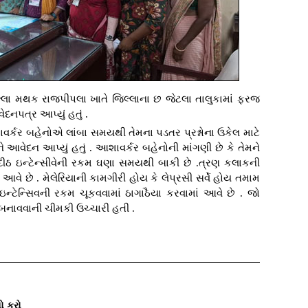
 જિલ્લા મથક રાજપીપલા ખાતે જિલ્લાના છ જેટલા તાલુકામાં ફરજ
નપત્ર આપ્યું હતું .
વર્કર બહેનોએ લાંબા સમયથી તેમના પડતર પ્રશ્નોના ઉકેલ માટે
આવેદન આપ્યું હતું . આશાવર્કર બહેનોની માંગણી છે કે તેમને
 દીઠ ઇન્ટેન્સીવેની રકમ ઘણા સમયથી બાકી છે .ત્રણ કલાકની
વે છે . મેલેરિયાની કામગીરી હોય કે લેપ્રસી સર્વે હોય તમામ
ઇન્ટેન્સિવની રકમ ચૂકવવામાં ઠાગાઠૈયા કરવામાં આવે છે . જો
બનાવવાની ચીમકી ઉચ્ચારી હતી .
ો કરો