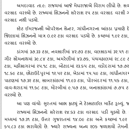
અમદાવાદ તા.૯: રાજયમાં આજે મેઘરાજાએ વિરામ લીધો છે. સવારે
વરસાદ વરસ્‍યો છે. રાજ્‍યમાં સિઝનનો સરેરાશ ૨૫ ટકા વરસાદ વરસી ગ
વરસાદ નથી પડ્‍યો.
સ્‍ટેટ ઈમરજન્‍સી ઓપરેશન સેન્‍ટર
, ગાંધીનગરના આંકડા પ્રમાણે દ
જિલ્‍લામાં સિઝનનો માત્ર ૦.૯૨ ટકા વરસાદ પડ્‍યો છે. કચ્‍છમાં ૧.૯૨ 
વરસાદ વરસ્‍યો છે.
ડાંગમાં ૩૭.૩૩ ટકા
, નવસારીમાં ૪૨.૭૩ ટકા, વલસાડમાં ૩૨.૫૧ ટક
ગીર સોમનાથમાં ૩૯.૮૪ ટકા, અમરેલીમાં ૪૩.૭૬, પંચમહાલમાં ૨૮.૮૯ ટક
ટકા, મહીસાગરમાં ૨૫.૧૮ ટકા, બોટાદમાં ૨૩.૬૫ ટકા, વડોદરામાં ૧૭.૭૨ 
૧૮.૬૯ ટકા, છોટાઉદેપુરમાં ૧૨.૫૨ ટકા, ખેડામાં ૧૫.૫૯ ટકા, ગાંધીનગરમા
પાટણમાં ૧૭.૩૨ ટકા, સાબરકાંઠામાં ૧૧.૯૩ ટકા, પોરબંદરમાં ૧૧.૫૬ ટક
વાવ-થરાદમાં ૧૧.૬૮ ટકા, મોરબીમાં ૯.૫૭ ટકા, બનાસકાંઠામાં ૭.૭૫ ટકા
વરસ્‍યો છે.
આ પણ વાંચોઃ સુરતમાં આભ ફાટ્‍યું ને ટેક્‍સટાઈલ માર્કેટ ડૂબ્‍યું
, જ
રાજ્‍યમાં સિઝનનો સરેરાશ ૨૪.૬૩ ટકા વરસાદ પડી ચુક્‍યો છે.
મધ્‍યમાં ૧૭.૩૧ ટકા, ઉત્તર ગુજરાતમાં ૧૪.૦૯ ટકા અને કચ્‍છમાં ૧.૯
૬૫.૮૩ ટકા ભરાયેલો છે. જ્‍યારે રાજ્‍યના અન્‍ય ૨૦૬ જળાશયો તેમની 