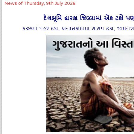
News of Thursday, 9th July 2026
દેવભૂમિ દ્વારકા જિલ્‍લામાં એક ટકો
કચ્‍છમાં ૧.૯૨ ટકા, બનાસકાંઠામાં ૭.૭૫ ટકા, જામન