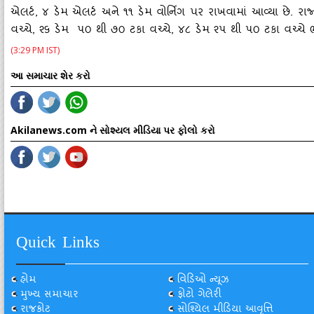
એલર્ટ, ૪ ડેમ એલર્ટ અને ૧૧ ડેમ વોર્નિગ પર રાખવામાં આવ્‍યા છે. રા
વચ્‍ચે, ૨૬ ડેમ ૫૦ થી ૭૦ ટકા વચ્‍ચે, ૪૮ ડેમ ૨૫ થી ૫૦ ટકા વચ્‍ચે 
(3:29 PM IST)
આ સમાચાર શેર કરો
Akilanews.com ને સોશ્યલ મીડિયા પર ફોલો કરો
Quick Links
હોમ
વિડિઓ ન્યૂઝ
મુખ્ય સમાચાર
ફોટો ગેલેરી
રાજકોટ
સોશ્યિલ મીડિયા આવૃત્તિ