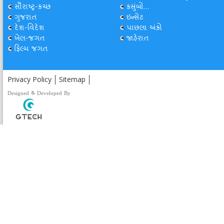
સૌરાષ્ટ્ર-કચ્છ
કસુંબો...
ગુજરાત
ઇન્સેટ
દેશ-વિદેશ
પાછલા અંકો
ખેલ-જગત
જાહેરાત
ફિલ્મ જગત
Privacy Policy
Sitemap
Designed & Developed By