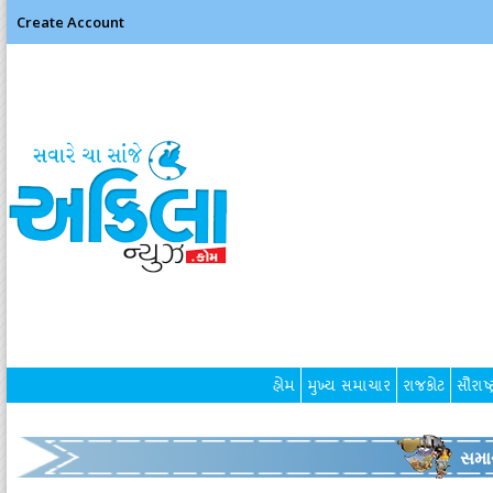
Create Account
હોમ
મુખ્ય સમાચાર
રાજકોટ
સૌરાષ્ટ
સમા