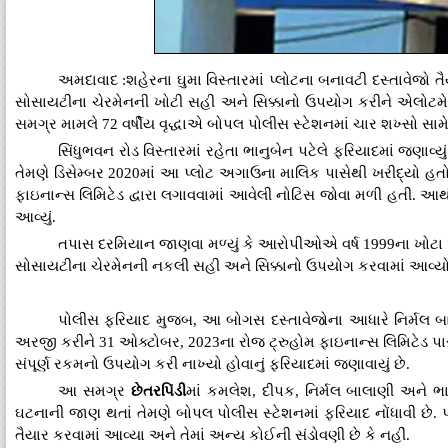
અમદાવાદ :શહેરના ઘુમા વિસ્તારમાં પ્લોટના બનાવટી દસ્તાવેજો 
સોસાયટીના ચેરમેનની ખોટી સહી અને સિક્કાનો ઉપયોગ કરીને એલોટમેન્ટ 
સમગ્ર મામલે 72 વર્ષીય વૃદ્ધાએ બોપલ પોલીસ સ્ટેશનમાં ચાર શખ્સો સામે 
સિંધુભવન રોડ વિસ્તારમાં રહેતા ભાનુબેન પટેલે ફરિયાદમાં જણાવ્ય
તેમણે ડિસેમ્બર 2020માં આ પ્લોટ અગાઉના માલિક પાસેથી ખરીદ્યો હતો. 9 
ફાઇનાન્સ લિમિટેડ દ્વારા લગાવવામાં આવેલી નોટિસ જોવા મળી હતી. આથી 
આવ્યું.
તપાસ દરમિયાન જાણવા મળ્યું કે આરોપીઓએ વર્ષ 1999ના ખોટા એલ
સોસાયટીના ચેરમેનની નકલી સહી અને સિક્કાનો ઉપયોગ કરવામાં આવ્યો હ
પોલીસ ફરિયાદ મુજબ, આ બોગસ દસ્તાવેજોના આધારે નિર્મલ
અરજી કરીને 31 ઓક્ટોબર, 2023ના રોજ ટ્રુહોમ ફાઇનાન્સ લિમિટેડ પ
સંપૂર્ણ રકમનો ઉપયોગ કરી નાખ્યો હોવાનું ફરિયાદમાં જણાવાયું છે.
આ સમગ્ર
છેતરપિંડી
માં કમલેશ, દીપક, નિર્મલ બાલાણી અને ભ
ઘટનાની જાણ થતાં તેમણે બોપલ પોલીસ સ્ટેશનમાં ફરિયાદ નોંધાવી છે. પોલ
તૈયાર કરવામાં આવ્યા અને તેમાં અન્ય કોઈની સંડોવણી છે કે નહીં.