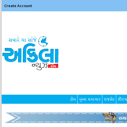
Create Account
હોમ
મુખ્ય સમાચાર
રાજકોટ
સૌરાષ્ટ
સમા