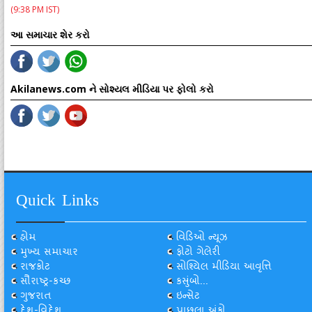
(9:38 PM IST)
આ સમાચાર શેર કરો
Akilanews.com ને સોશ્યલ મીડિયા પર ફોલો કરો
Quick Links
હોમ
વિડિઓ ન્યૂઝ
મુખ્ય સમાચાર
ફોટો ગેલેરી
રાજકોટ
સોશ્યિલ મીડિયા આવૃત્તિ
સૌરાષ્ટ્ર-કચ્છ
કસુંબો...
ગુજરાત
ઇન્સેટ
દેશ-વિદેશ
પાછલા અંકો