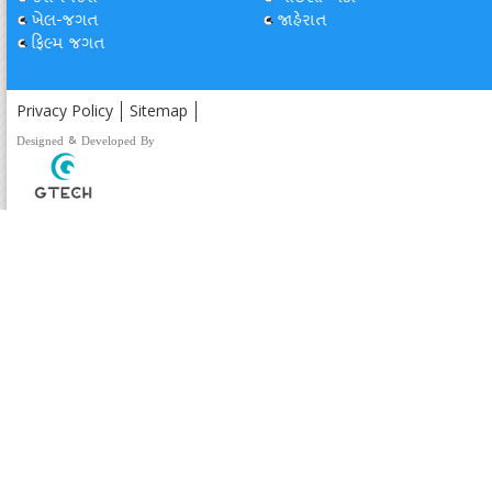
ખેલ-જગત
જાહેરાત
ફિલ્મ જગત
Privacy Policy
Sitemap
Designed & Developed By