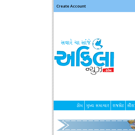
Create Account
હોમ
મુખ્ય સમાચાર
રાજકોટ
સૌરાષ