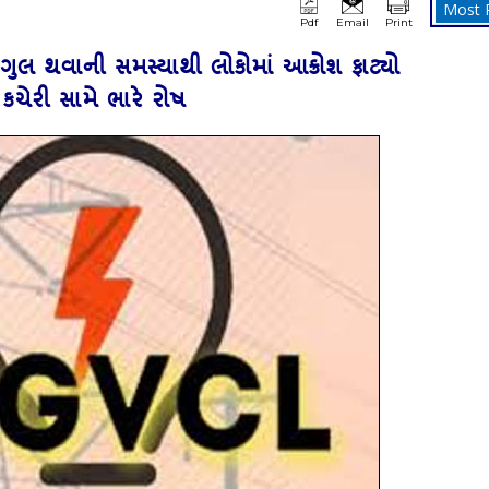
Most 
Pdf
Email
Print
ુલ થવાની સમસ્યાથી લોકોમાં આક્રોશ ફાટ્યો
કચેરી સામે ભારે રોષ