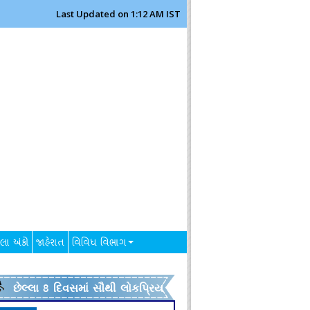
Last Updated on 1:12 AM IST
લા અંકો
જાહેરાત
વિવિધ વિભાગ
છેલ્લા 8 દિવસમાં સૌથી લોકપ્રિય