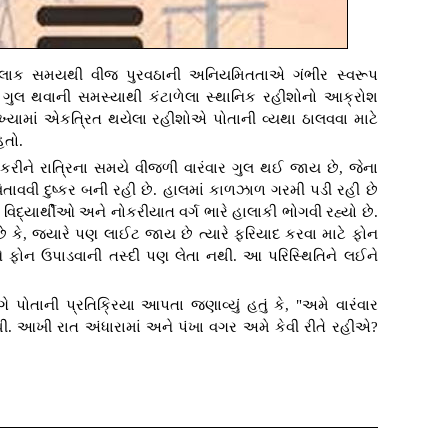
ેટલાક સમયથી વીજ પુરવઠાની અનિયમિતતાએ ગંભીર સ્વરૂપ
ળી ગુલ થવાની સમસ્યાથી કંટાળેલા સ્થાનિક રહીશોનો આક્રોશ
્યામાં એકત્રિત થયેલા રહીશોએ પોતાની વ્યથા ઠાલવવા માટે
હતો.
કરીને રાત્રિના સમયે વીજળી વારંવાર ગુલ થઈ જાય છે, જેના
તાવવી દુષ્કર બની રહી છે. હાલમાં કાળઝાળ ગરમી પડી રહી છે
 વિદ્યાર્થીઓ અને નોકરીયાત વર્ગ ભારે હાલાકી ભોગવી રહ્યો છે.
ે કે, જ્યારે પણ લાઈટ જાય છે ત્યારે ફરિયાદ કરવા માટે ફોન
ીઓ ફોન ઉપાડવાની તસ્દી પણ લેતા નથી. આ પરિસ્થિતિને લઈને
ોતાની પ્રતિક્રિયા આપતા જણાવ્યું હતું કે, "અમે વારંવાર
. આખી રાત અંધારામાં અને પંખા વગર અમે કેવી રીતે રહીએ?