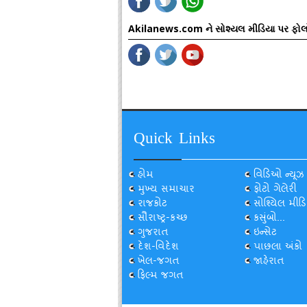
Akilanews.com ને સોશ્યલ મીડિયા પર ફોલ
Quick Links
હોમ
વિડિઓ ન્યૂઝ
મુખ્ય સમાચાર
ફોટો ગેલેરી
રાજકોટ
સોશ્યિલ મીડિ
સૌરાષ્ટ્ર-કચ્છ
કસુંબો...
ગુજરાત
ઇન્સેટ
દેશ-વિદેશ
પાછલા અંકો
ખેલ-જગત
જાહેરાત
ફિલ્મ જગત