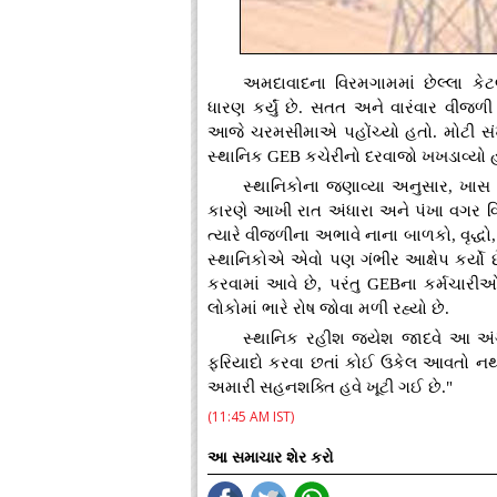
અમદાવાદના વિરમગામમાં છેલ્લા ક
ધારણ કર્યું છે. સતત અને વારંવાર વીજ
આજે ચરમસીમાએ પહોંચ્યો હતો. મોટી સંખ
સ્થાનિક GEB કચેરીનો દરવાજો ખખડાવ્યો 
સ્થાનિકોના જણાવ્યા અનુસાર, ખાસ 
કારણે આખી રાત અંધારા અને પંખા વગર વિ
ત્યારે વીજળીના અભાવે નાના બાળકો, વૃદ્ધો,
સ્થાનિકોએ એવો પણ ગંભીર આક્ષેપ કર્યો છ
કરવામાં આવે છે, પરંતુ GEBના કર્મચાર
લોકોમાં ભારે રોષ જોવા મળી રહ્યો છે.
સ્થાનિક રહીશ જયેશ જાદવે આ અંગે પ
ફરિયાદો કરવા છતાં કોઈ ઉકેલ આવતો નથી
અમારી સહનશક્તિ હવે ખૂટી ગઈ છે."
(11:45 AM IST)
આ સમાચાર શેર કરો