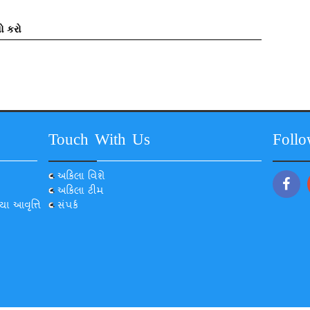
ો કરો
Touch With Us
Foll
અકિલા વિશે
અકિલા ટીમ
યા આવૃત્તિ
સંપર્ક