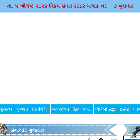
તા. ૫ ઓગષ્ટ ર૦ર૬ વિક્રમ સંવત ર૦૮૨ અષાઢ વદ – ૭ બુધવાર
્ટ્ર-કચ્છ
ગુજરાત
દેશ-વિદેશ
ખેલ-જગત
ફિલ્મ જગત
વિડિઓ ન્યૂઝ
ઇન્સેટ
પાછ
સમાચાર ગુજરાત