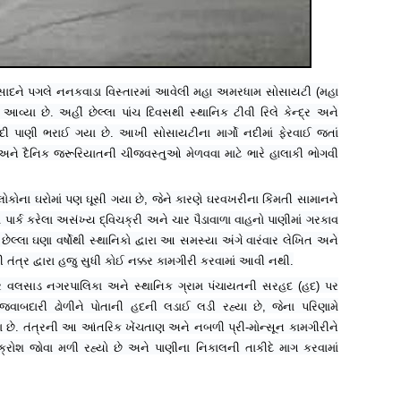
સાદને પગલે નનકવાડા વિસ્તારમાં આવેલી મહા અમરધામ સોસાયટી (મહા
આવ્યા છે. અહીં છેલ્લા પાંચ દિવસથી સ્થાનિક ટીવી રિલે કેન્દ્ર અને
ી પાણી ભરાઈ ગયા છે. આખી સોસાયટીના માર્ગો નદીમાં ફેરવાઈ જતાં
 અને દૈનિક જરૂરિયાતની ચીજવસ્તુઓ મેળવવા માટે ભારે હાલાકી ભોગવી
ોકોના ઘરોમાં પણ ઘૂસી ગયા છે, જેને કારણે ઘરવખરીના કિંમતી સામાનને
ં પાર્ક કરેલા અસંખ્ય દ્વિચક્રી અને ચાર પૈડાવાળા વાહનો પાણીમાં ગરકાવ
લ્લા ઘણા વર્ષોથી સ્થાનિકો દ્વારા આ સમસ્યા અંગે વારંવાર લેખિત અને
તંત્ર દ્વારા હજુ સુધી કોઈ નક્કર કામગીરી કરવામાં આવી નથી.
ાર વલસાડ નગરપાલિકા અને સ્થાનિક ગ્રામ પંચાયતની સરહદ (હદ) પર
વાબદારી ઢોળીને પોતાની હદની લડાઈ લડી રહ્યા છે, જેના પરિણામે
ુકાયા છે. તંત્રની આ આંતરિક ખેંચતાણ અને નબળી પ્રી-મોન્સૂન કામગીરીને
ક્રોશ જોવા મળી રહ્યો છે અને પાણીના નિકાલની તાકીદે માગ કરવામાં