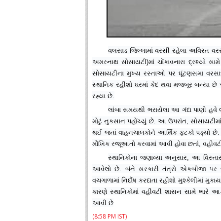
વલસાડ જિલ્લામાં વરસી રહેલા અવિરત વર
અમરનાથ સોસાયટી)માં ચોંકાવનારા દ્રશ્યો સામે 
સોસાયટીના મુખ્ય રસ્તાઓ પર ઘૂંટણસમા વરસાદ
સ્થાનિક રહીશો ઘરમાં કેદ થવા મજબૂર બન્યા છે
રહ્યા છે.
લાંબા સમયથી ભરાયેલા આ ગંદા પાણી હવે લ
મોટું નુકસાન પહોંચ્યું છે. આ ઉપરાંત, સોસાયટીમા
થઈ જતાં વાહનચાલકોને આર્થિક ફટકો પડ્યો છે. છે
મૌખિક રજૂઆતો કરવામાં આવી હોવા છતાં, વહીવટી 
સ્થાનિકોના જણાવ્યા અનુસાર, આ વિસ્ત
આવેલો છે. બંને સરકારી તંત્રો એકબીજા પર જ
વચગાળામાં નિર્દોષ કરદાતા રહીશો મુશ્કેલીમાં મ
કારણે સ્થાનિકોમાં વહીવટી શાસન સામે ભારે આ
આવી છે
(8:58 PM IST)