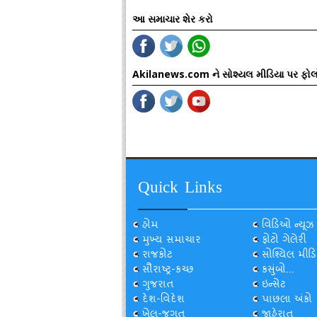
આ સમાચાર શેર કરો
Akilanews.com ને સોશ્યલ મીડિયા પર ફોલ
Quick Links
હોમ
વિડિઓ ન્યૂઝ
મુખ્ય સમાચાર
ફોટો ગેલેરી
રાજકોટ
સોશ્યિલ મીડિ
સૌરાષ્ટ્ર-કચ્છ
કસુંબો...
ગુજરાત
ઇન્સેટ
દેશ-વિદેશ
પાછલા અંકો
ખેલ-જગત
જાહેરાત