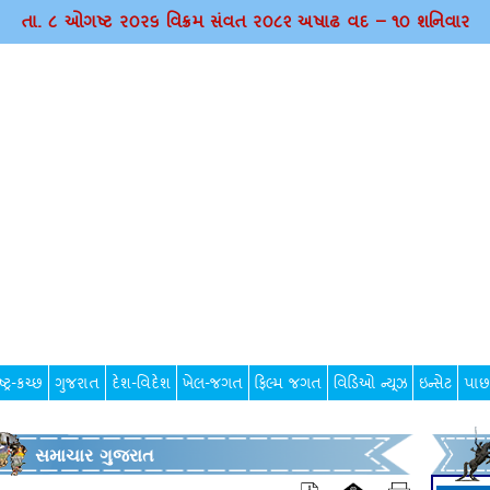
તા. ૮ ઓગષ્ટ ર૦ર૬ વિક્રમ સંવત ર૦૮૨ અષાઢ વદ – ૧૦ શનિવાર
્ટ્ર-કચ્છ
ગુજરાત
દેશ-વિદેશ
ખેલ-જગત
ફિલ્મ જગત
વિડિઓ ન્યૂઝ
ઇન્સેટ
પાછ
સમાચાર ગુજરાત