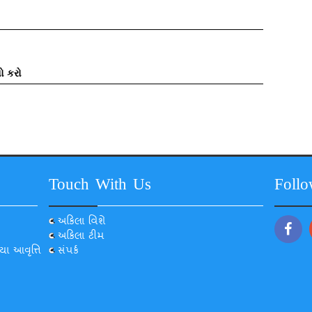
ો કરો
Touch With Us
Foll
અકિલા વિશે
અકિલા ટીમ
યા આવૃત્તિ
સંપર્ક