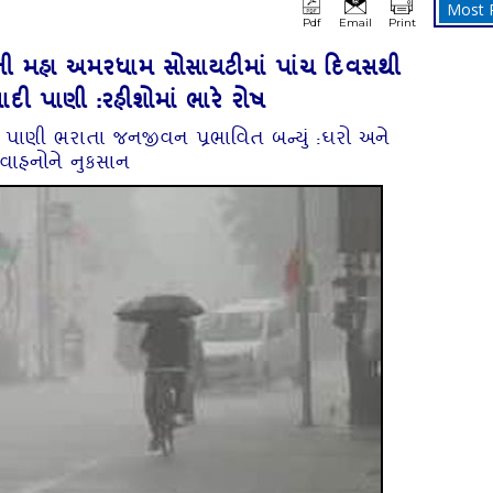
Most 
Pdf
Email
Print
ની મહા અમરધામ સોસાયટીમાં પાંચ દિવસથી
દી પાણી :રહીશોમાં ભારે રોષ
પાણી ભરાતા જનજીવન પ્રભાવિત બન્યું :ઘરો અને
વાહનોને નુકસાન