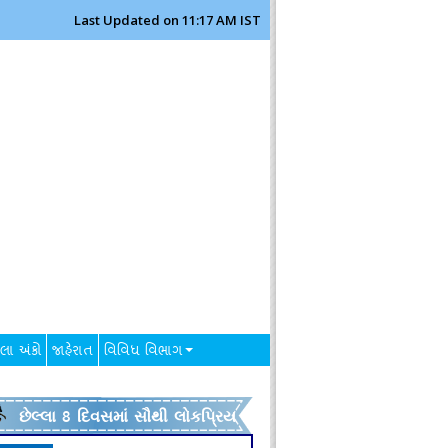
Last Updated on 11:17 AM IST
લા અંકો
જાહેરાત
વિવિધ વિભાગ
છેલ્લા 8 દિવસમાં સૌથી લોકપ્રિય