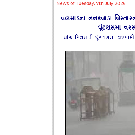
News of Tuesday, 7th July 2026
વલસાડના નનકવાડા વિસ્તાર
ઘૂંટણસમા વરસા
પાંચ દિવસથી ઘૂંટણસમા વરસાદી 