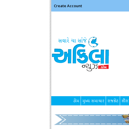
Create Account
હોમ
મુખ્ય સમાચાર
રાજકોટ
સૌરાષ