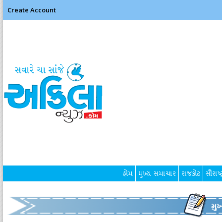
Create Account
હોમ
મુખ્ય સમાચાર
રાજકોટ
સૌરાષ્ટ
મુ