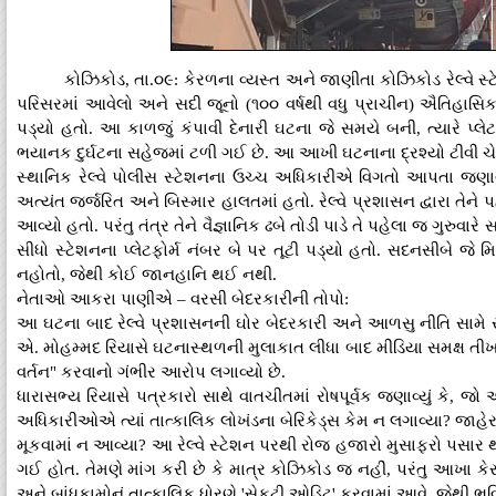
કોઝિકોડ, તા.૦૯: કેરળના વ્યસ્ત અને જાણીતા કોઝિકોડ રેલ્વે 
પરિસરમાં આવેલો અને સદી જૂનો (૧૦૦ વર્ષથી વધુ પ્રાચીન) ઐતિહાસિક
પડ્યો હતો. આ કાળજું કંપાવી દેનારી ઘટના જે સમયે બની, ત્યારે પ
ભયાનક દુર્ઘટના સહેજમાં ટળી ગઈ છે. આ આખી ઘટનાના દ્રશ્યો ટીવી 
સ્થાનિક રેલ્વે પોલીસ સ્ટેશનના ઉચ્ચ અધિકારીએ વિગતો આપતા જણાવ
અત્યંત જર્જરિત અને બિસ્માર હાલતમાં હતો. રેલ્વે પ્રશાસન દ્વારા તેને 
આવ્યો હતો. પરંતુ તંત્ર તેને વૈજ્ઞાનિક ઢબે તોડી પાડે તે પહેલા જ ગુરુ
સીધો સ્ટેશનના પ્લેટફોર્મ નંબર બે પર તૂટી પડ્યો હતો. સદનસીબે જે મિન
નહોતો, જેથી કોઈ જાનહાનિ થઈ નથી.
નેતાઓ આકરા પાણીએ – વરસી બેદરકારીની તોપો:
આ ઘટના બાદ રેલ્વે પ્રશાસનની ઘોર બેદરકારી અને આળસુ નીતિ સામે 
એ. મોહમ્મદ રિયાસે ઘટનાસ્થળની મુલાકાત લીધા બાદ મીડિયા સમક્ષ તીખા પ્ર
વર્તન" કરવાનો ગંભીર આરોપ લગાવ્યો છે.
ધારાસભ્ય રિયાસે પત્રકારો સાથે વાતચીતમાં રોષપૂર્વક જણાવ્યું કે, 
અધિકારીઓએ ત્યાં તાત્કાલિક લોખંડના બેરિકેડ્સ કેમ ન લગાવ્યા? જાહે
મૂકવામાં ન આવ્યા? આ રેલ્વે સ્ટેશન પરથી રોજ હજારો મુસાફરો પસાર 
ગઈ હોત. તેમણે માંગ કરી છે કે માત્ર કોઝિકોડ જ નહીં, પરંતુ આખા ક
અને બાંધકામોનું તાત્કાલિક ધોરણે 'સેફ્ટી ઓડિટ' કરવામાં આવે, જેથી ભવ