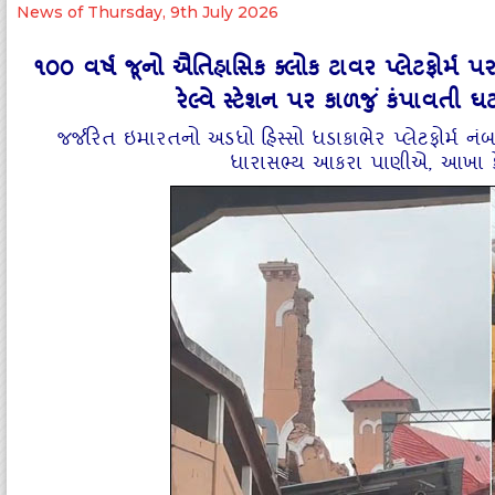
News of Thursday, 9th July 2026
૧૦૦ વર્ષ જૂનો ઐતિહાસિક ક્લોક ટાવર પ્લેટફોર્મ
રેલ્વે સ્ટેશન પર કાળજું કંપાવતી
જર્જરિત ઇમારતનો અડધો હિસ્સો ધડાકાભેર પ્લેટફોર્મ નં
ધારાસભ્ય આકરા પાણીએ, આખા કેર