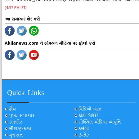
(4:37 PM IST)
આ સમાચાર શેર કરો
Akilanews.com ને સોશ્યલ મીડિયા પર ફોલો કરો
Quick Links
હોમ
વિડિઓ ન્યૂઝ
મુખ્ય સમાચાર
ફોટો ગેલેરી
રાજકોટ
સોશ્યિલ મીડિયા આવૃત્તિ
સૌરાષ્ટ્ર-કચ્છ
કસુંબો...
ગુજરાત
ઇન્સેટ