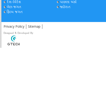
દેશ-વિદેશ
પાછલા અંકો
ખેલ-જગત
જાહેરાત
ફિલ્મ જગત
Privacy Policy
Sitemap
Designed & Developed By