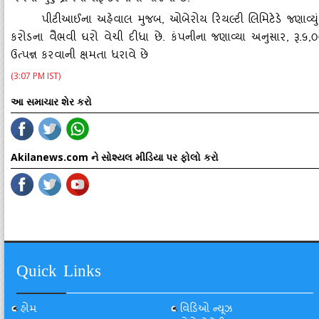
પીટીઆઈના અહેવાલ મુજબ
, ઓબેરોય રિયલ્‍ટી લિમિટેડે જણાવ્‍યું 
કરોડના વૈભવી ઘરો વેચી દીધા છે. કંપનીના જણાવ્‍યા અનુસાર, રૂ.૬,
ઉત્‍પન્ન કરવાની ક્ષમતા ધરાવે છે
(3:07 PM IST)
આ સમાચાર શેર કરો
Akilanews.com ને સોશ્યલ મીડિયા પર ફોલો કરો
Quick Links
હોમ
વિડિઓ ન્યૂઝ