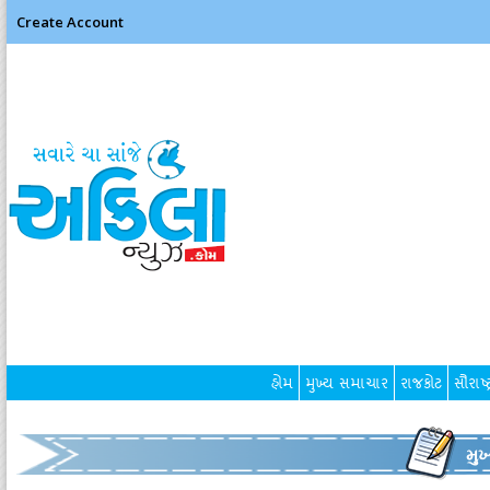
Create Account
હોમ
મુખ્ય સમાચાર
રાજકોટ
સૌરાષ્ટ
મુ