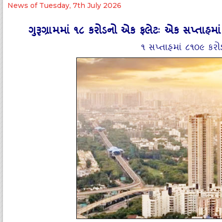
News of Tuesday, 7th July 2026
ગુરૂગ્રામમાં ૧૮ કરોડનો એક ફલેટઃ એક સપ્‍તાહમા
૧ સપ્‍તાહમાં ૮૧૦૯ કર