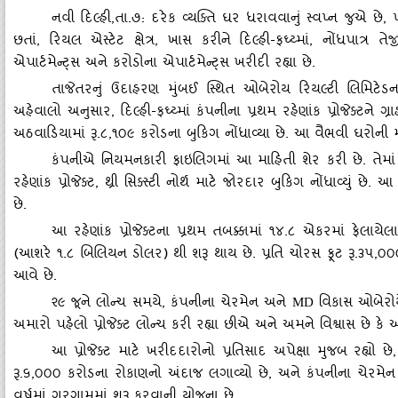
નવી દિલ્‍હી
,તા.૭: દરેક વ્‍યક્‍તિ ઘર ધરાવવાનું સ્‍વપ્ન જુ
છતાં, રિયલ એસ્‍ટેટ ક્ષેત્ર, ખાસ કરીને દિલ્‍હી-ફઘ્‍ય્‍માં, નોંધપા
એપાર્ટમેન્‍ટ્‍સ અને કરોડોના એપાર્ટમેન્‍ટ્‍સ ખરીદી રહ્યા છે.
તાજેતરનું ઉદાહરણ મુંબઈ સ્‍થિત ઓબેરોય રિયલ્‍ટી લિમિટેડના 
અહેવાલો અનુસાર
, દિલ્‍હી-ફઘ્‍ય્‍માં કંપનીના પ્રથમ રહેણાંક પ્રોજેક્‍
અઠવાડિયામાં રૂ.૮,૧૦૯ કરોડના બુકિગ નોંધાવ્‍યા છે. આ વૈભવી ઘરોની માં
કંપનીએ નિયમનકારી ફાઇલિગમાં આ માહિતી શેર કરી છે. તેમાં જણા
રહેણાંક પ્રોજેક્‍ટ
, થ્રી સિક્‍સ્‍ટી નોર્થ માટે જોરદાર બુકિગ નોંધાવ્‍યું છે. આ પ
છે.
આ રહેણાંક પ્રોજેક્‍ટના પ્રથમ તબક્કામાં ૧૪.૮ એકરમાં ફેલાયે
(આશરે ૧.૮ બિલિયન ડોલર) થી શરૂ થાય છે. પ્રતિ ચોરસ ફૂટ રૂ.૩૫
,૦૦૦
આવે છે.
૨૯ જૂને લોન્‍ચ સમયે
, કંપનીના ચેરમેન અને
વિકાસ ઓબેરોયે મ
MD
અમારો પહેલો પ્રોજેક્‍ટ લોન્‍ચ કરી રહ્યા છીએ અને અમને વિશ્વાસ છે કે 
આ પ્રોજેક્‍ટ માટે ખરીદદારોનો પ્રતિસાદ અપેક્ષા મુજબ રહ્યો છે
રૂ.૬,૦૦૦ કરોડના રોકાણનો અંદાજ લગાવ્‍યો છે, અને કંપનીના ચેરમેન કહે 
વર્ષમાં ગુરુગ્રામમાં શરૂ કરવાની યોજના છે.