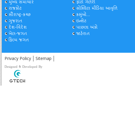
મુખ્ય સમાચાર
ફોટો ગેલેરી
રાજકોટ
સોશ્યિલ મીડિયા આવૃત્તિ
સૌરાષ્ટ્ર-કચ્છ
કસુંબો...
ગુજરાત
ઇન્સેટ
દેશ-વિદેશ
પાછલા અંકો
ખેલ-જગત
જાહેરાત
ફિલ્મ જગત
Privacy Policy
Sitemap
Designed & Developed By