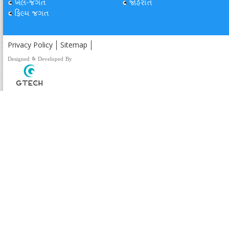
ખેલ-જગત
જાહેરાત
ફિલ્મ જગત
Privacy Policy
Sitemap
Designed & Developed By