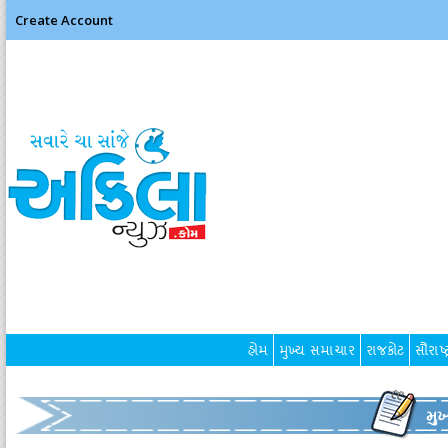
Create Account
હોમ
મુખ્ય સમાચાર
રાજકોટ
સૌરાષ્ટ
મુ