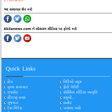
(11:09 PM IST)
આ સમાચાર શેર કરો
Akilanews.com ને સોશ્યલ મીડિયા પર ફોલો કરો
Quick Links
હોમ
વિડિઓ ન્યૂઝ
મુખ્ય સમાચાર
ફોટો ગેલેરી
રાજકોટ
સોશ્યિલ મીડિયા આવૃત્તિ
સૌરાષ્ટ્ર-કચ્છ
કસુંબો...
ગુજરાત
ઇન્સેટ
દેશ-વિદેશ
પાછલા અંકો