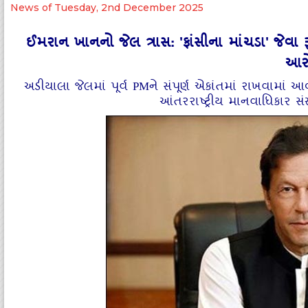
News of Tuesday, 2nd December 2025
ઈમરાન ખાનનો જેલ ત્રાસ: 'ફાંસીના માંચડા' જેવા
આર
અડીયાલા જેલમાં પૂર્વ PMને સંપૂર્ણ એકાંતમાં રાખવામાં આવ
આંતરરાષ્ટ્રીય માનવાધિકાર સંસ