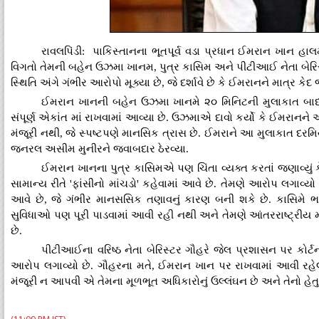
રાવલપિંડી: પાકિસ્તાનના ભૂતપૂર્વ વડા પ્રધાન ઈમરાન ખાન હાલમ
વિગતો તેમની બહેન ઉઝમા ખાનમ, પુત્ર કાસિમ અને પીટીઆઈ નેતા બેરિસ્
સ્થિતિ અંગે ગંભીર આરોપો મૂક્યા છે, જે દર્શાવે છે કે ઈમરાનને માત્ર 
ઈમરાન ખાનની બહેન ઉઝમા ખાનમે ૨૦ મિનિટની મુલાકાત બાદ પત
સંપૂર્ણ એકાંત માં રાખવામાં આવ્યા છે. ઉઝમાએ દાવો કર્યો કે ઈમરાનન
મંજૂરી નથી, જે સ્પષ્ટપણે માનસિક ત્રાસ છે. ઈમરાને આ મુલાકાત દરમિય
જનરલ અસીમ મુનીરને જવાબદાર ઠેરવ્યા.
ઈમરાન ખાનના પુત્ર કાસિમએ પણ ચિંતા વ્યક્ત કરતાં જણાવ્યું 
સામાન્ય રીતે 'ફાંસીનો માંચડો' કહેવામાં આવે છે. તેમણે આરોપ લગાવ્
આવે છે, જે ગંભીર માનસસિક તણાવનું કારણ બની શકે છે. કાસિમે ભા
સુવિધાઓ પણ પૂરી પાડવામાં આવી રહી નથી અને તેમણે આંતરરાષ્ટ્રીય 
છે.
પીટીઆઈના વરિષ્ઠ નેતા બેરિસ્ટર ગૌહરે જેલ પ્રશાસન પર કોર્
આરોપ લગાવ્યો છે. ગૌહરના મતે, ઈમરાન ખાન પર રાખવામાં આવી રહેલ
મંજૂરી ન આપવી એ તેમના મૂળભૂત અધિકારોનું ઉલ્લંઘન છે અને તેનો હેત