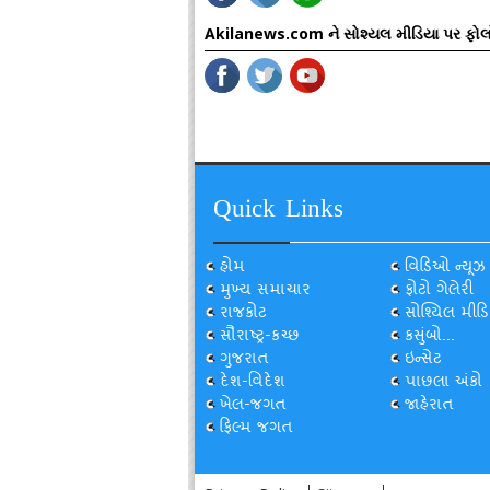
Akilanews.com ને સોશ્યલ મીડિયા પર ફોલ
Quick Links
હોમ
વિડિઓ ન્યૂઝ
મુખ્ય સમાચાર
ફોટો ગેલેરી
રાજકોટ
સોશ્યિલ મીડિ
સૌરાષ્ટ્ર-કચ્છ
કસુંબો...
ગુજરાત
ઇન્સેટ
દેશ-વિદેશ
પાછલા અંકો
ખેલ-જગત
જાહેરાત
ફિલ્મ જગત