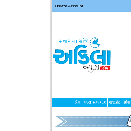
Create Account
હોમ
મુખ્ય સમાચાર
રાજકોટ
સૌરાષ