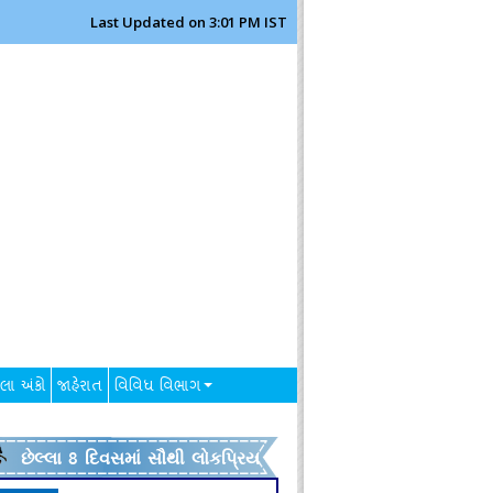
Last Updated on 3:01 PM IST
લા અંકો
જાહેરાત
વિવિધ વિભાગ
છેલ્લા 8 દિવસમાં સૌથી લોકપ્રિય