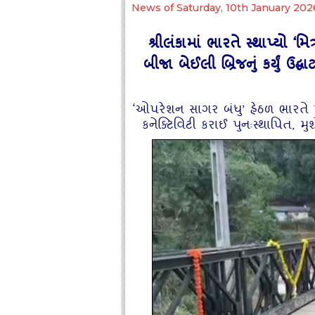
News of Saturday, 10th January 202
શ્રીલંકામાં ભારતે સ્થાપ્યો ‘
બીજા બેઈલી બ્રિજનું કર્યું 
‘ઓપરેશન સાગર બંધુ’ હેઠળ ભારતે પ
કનેક્ટિવિટી કરાઈ પુનઃસ્થાપિત, મુશ