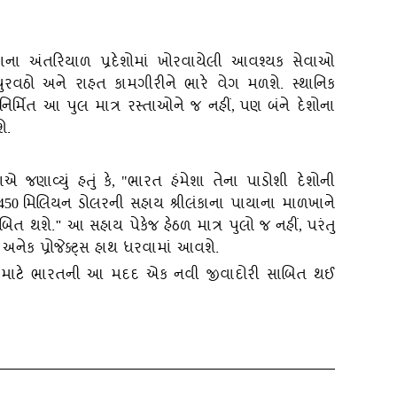
કાના અંતરિયાળ પ્રદેશોમાં ખોરવાયેલી આવશ્યક સેવાઓ
 પુરવઠો અને રાહત કામગીરીને ભારે વેગ મળશે. સ્થાનિક
રા નિર્મિત આ પુલ માત્ર રસ્તાઓને જ નહીં
પણ બંને દેશોના
,
ે.
જણાવ્યું હતું કે
ભારત હંમેશા તેના પાડોશી દેશોની
, "
મિલિયન ડોલરની સહાય શ્રીલંકાના પાયાના માળખાને
450
િત થશે." આ સહાય પેકેજ હેઠળ માત્ર પુલો જ નહીં
પરંતુ
,
પણ અનેક પ્રોજેક્ટ્સ હાથ ધરવામાં આવશે.
લોકો માટે ભારતની આ મદદ એક નવી જીવાદોરી સાબિત થઈ