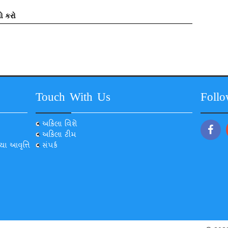
ો કરો
Touch With Us
Foll
અકિલા વિશે
અકિલા ટીમ
યા આવૃત્તિ
સંપર્ક