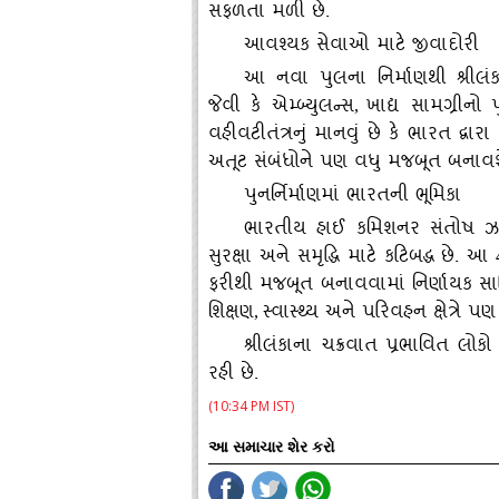
સફળતા મળી છે.
આવશ્યક સેવાઓ માટે જીવાદોરી
આ નવા પુલના નિર્માણથી શ્રીલં
જેવી કે એમ્બ્યુલન્સ
ખાદ્ય સામગ્રીનો
,
વહીવટીતંત્રનું માનવું છે કે ભારત દ્વા
અતૂટ સંબંધોને પણ વધુ મજબૂત બનાવશ
પુનર્નિર્માણમાં ભારતની ભૂમિકા
ભારતીય હાઈ કમિશનર સંતોષ ઝાએ 
સુરક્ષા અને સમૃદ્ધિ માટે કટિબદ્ધ છે. આ
ફરીથી મજબૂત બનાવવામાં નિર્ણાયક સાબ
શિક્ષણ
સ્વાસ્થ્ય અને પરિવહન ક્ષેત્રે 
,
શ્રીલંકાના ચક્રવાત પ્રભાવિત 
રહી છે.
(10:34 PM IST)
આ સમાચાર શેર કરો