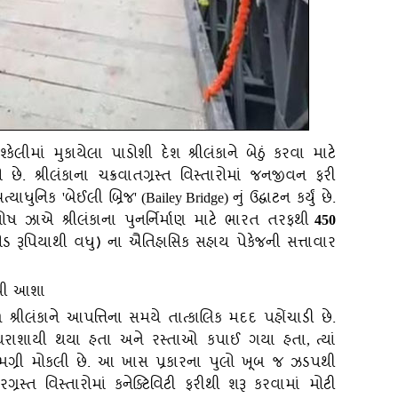
ેલીમાં મુકાયેલા પાડોશી દેશ શ્રીલંકાને બેઠું કરવા માટે
ે. શ્રીલંકાના ચક્રવાતગ્રસ્ત વિસ્તારોમાં જનજીવન ફરી
ત્યાધુનિક
બેઈલી બ્રિજ
નું ઉદ્ઘાટન કર્યું છે.
'
' (Bailey Bridge)
 ઝાએ શ્રીલંકાના પુનર્નિર્માણ માટે ભારત તરફથી
450
ોડ રૂપિયાથી વધુ) ના ઐતિહાસિક સહાય પેકેજની સત્તાવાર
વી આશા
ળ શ્રીલંકાને આપત્તિના સમયે તાત્કાલિક મદદ પહોંચાડી છે.
ુલો ધરાશાયી થયા હતા અને રસ્તાઓ કપાઈ ગયા હતા
ત્યાં
,
ામગ્રી મોકલી છે. આ ખાસ પ્રકારના પુલો ખૂબ જ ઝડપથી
્રસ્ત વિસ્તારોમાં કનેક્ટિવિટી ફરીથી શરૂ કરવામાં મોટી