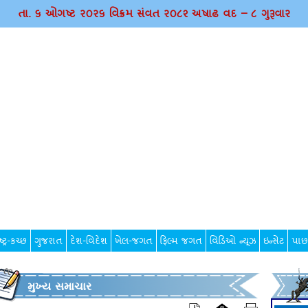
તા. ૬ ઓગષ્ટ ર૦ર૬ વિક્રમ સંવત ર૦૮૨ અષાઢ વદ – ૮ ગુરૂવાર
્ટ્ર-કચ્છ
ગુજરાત
દેશ-વિદેશ
ખેલ-જગત
ફિલ્મ જગત
વિડિઓ ન્યૂઝ
ઇન્સેટ
પાછ
મુખ્ય સમાચાર