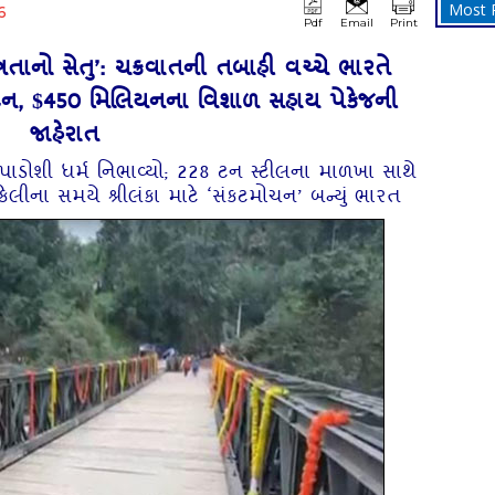
Most 
6
Pdf
Email
Print
મિત્રતાનો સેતુ’: ચક્રવાતની તબાહી વચ્ચે ભારતે
ઉદ્ઘાટન, $450 મિલિયનના વિશાળ સહાય પેકેજની
જાહેરાત
ાડોશી ધર્મ નિભાવ્યો; 228 ટન સ્ટીલના માળખા સાથે
્કેલીના સમયે શ્રીલંકા માટે ‘સંકટમોચન’ બન્યું ભારત