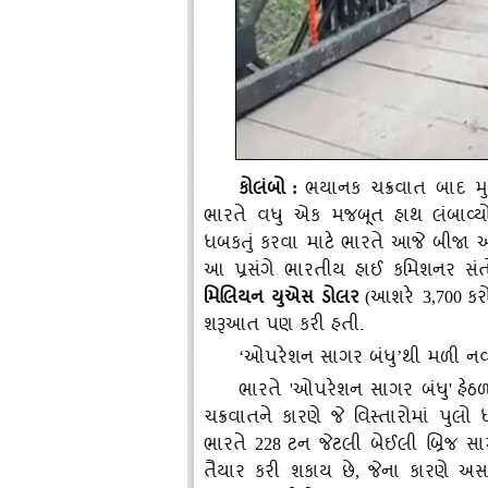
કોલંબો
ભયાનક ચક્રવાત બાદ મુશ્ક
:
ભારતે વધુ એક મજબૂત હાથ લંબાવ્યો છ
ધબકતું કરવા માટે ભારતે આજે બીજા અ
આ પ્રસંગે ભારતીય હાઈ કમિશનર સંતોષ
મિલિયન યુએસ ડોલર
આશરે
કર
(
3,700
શરૂઆત પણ કરી હતી.
ઓપરેશન સાગર બંધુ
થી મળી ન
‘
’
ભારતે
ઓપરેશન સાગર બંધુ
હેઠ
'
'
ચક્રવાતને કારણે જે વિસ્તારોમાં પ
ભારતે
ટન જેટલી બેઈલી બ્રિજ સ
228
તૈયાર કરી શકાય છે
જેના કારણે અસરગ
,