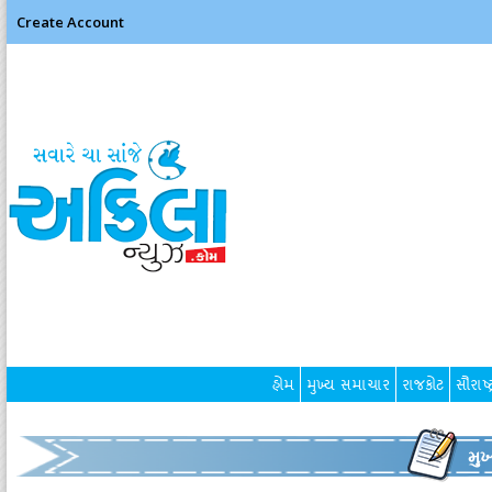
Create Account
હોમ
મુખ્ય સમાચાર
રાજકોટ
સૌરાષ્ટ
મુ