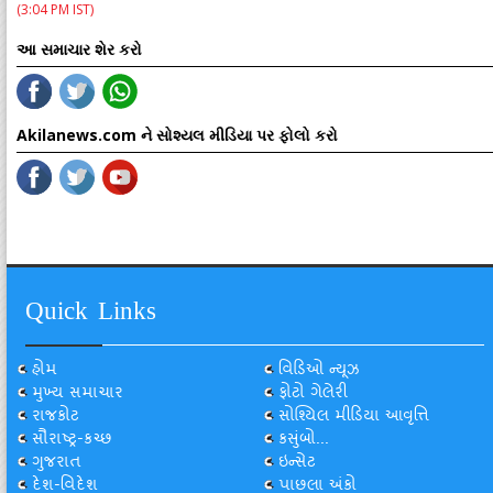
(3:04 PM IST)
આ સમાચાર શેર કરો
Akilanews.com ને સોશ્યલ મીડિયા પર ફોલો કરો
Quick Links
હોમ
વિડિઓ ન્યૂઝ
મુખ્ય સમાચાર
ફોટો ગેલેરી
રાજકોટ
સોશ્યિલ મીડિયા આવૃત્તિ
સૌરાષ્ટ્ર-કચ્છ
કસુંબો...
ગુજરાત
ઇન્સેટ
દેશ-વિદેશ
પાછલા અંકો