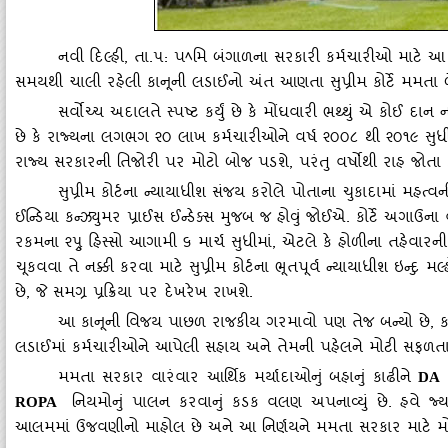
નવી દિલ્‍હી
,
તા.૫: પ
મિ બંગાળના સરકારી કર્મચારીઓ માટે આ 
ﾍ
સમયથી ચાલી રહેલી કાનૂની લડાઈનો અંત આણતા સુપ્રીમ કોર્ટે મમતા બ
સર્વોચ્‍ચ અદાલતે સ્‍પષ્ટ કર્યું છે કે મોંઘવારી ભથ્‍થું એ કોઈ દાન 
છે કે રાજ્‍યના લગભગ ૨૦ લાખ કર્મચારીઓને વર્ષ ૨૦૦૮ થી ૨૦૧૯ સુધીન
રાજ્‍ય સરકારની તિજોરી પર મોટો બોજ પડશે
,
પરંતુ વર્ષોથી રાહ જોતા 
સુપ્રીમ કોર્ટના ન્‍યાયાધીશ સંજય કરોલે પોતાના ચુકાદામાં મહત્‍વની
ઈન્‍ડિયા કન્‍ઝ્‍યુમર પ્રાઈસ ઈન્‍ડેક્‍સ મુજબ જ હોવું જોઈએ. કોર્ટે અગ
રકમના ૨૫્રુ હિસ્‍સો આગામી ૬ માર્ચ સુધીમાં
,
એટલે કે હોળીના તહેવારની
ચૂકવવા તે નક્કી કરવા માટે સુપ્રીમ કોર્ટના ભૂતપૂર્વ ન્‍યાયાધીશ ઇન્‍દ
છે
,
જે સમગ્ર પ્રક્રિયા પર દેખરેખ રાખશે.
આ કાનૂની વિજય પાછળ રાજકીય ગરમાવો પણ તેજ બન્‍યો છે
,
ક
લડાઈમાં કર્મચારીઓને આપેલી સહાય અને તેમની પહેલને મોટી સફળતા
મમતા સરકાર વારંવાર આર્થિક મર્યાદાઓનું બહાનું કાઢીને
ચ
DA
નિયમોનું પાલન કરવાનું કડક વલણ અપનાવ્‍યું છે. હવે જ્‍
ROPA
આલમમાં ઉજવણીનો માહોલ છે અને આ નિર્ણયને મમતા સરકાર માટે મોટ