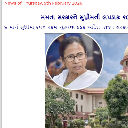
News of Thursday, 5th February 2026
મમતા સરકારને સુપ્રીમની લપડાકઃ 
૬ માર્ચ સુધીમાં ૨૫% રકમ ચૂકવવા કડક આદેશઃ રાજ્‍ય સરક