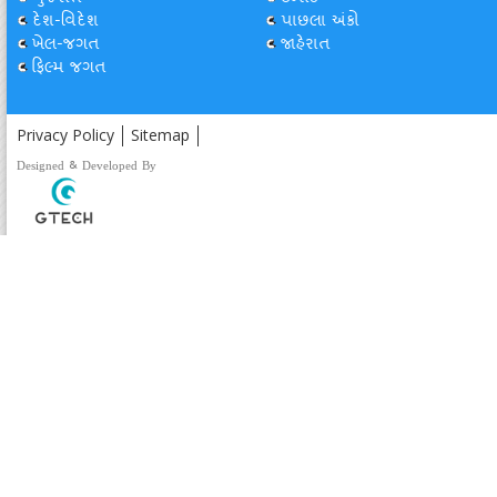
દેશ-વિદેશ
પાછલા અંકો
ખેલ-જગત
જાહેરાત
ફિલ્મ જગત
Privacy Policy
Sitemap
Designed & Developed By