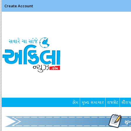
Create Account
હોમ
મુખ્ય સમાચાર
રાજકોટ
સૌરાષ્ટ
મુ