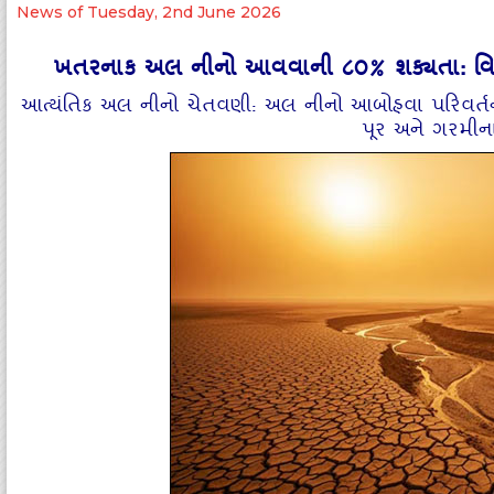
News of Tuesday, 2nd June 2026
ખતરનાક અલ નીનો આવવાની ૮૦% શક્યતા: વિશ્
આત્યંતિક અલ નીનો ચેતવણી: અલ નીનો આબોહવા પરિવર્તન ત
પૂર અને ગરમીન