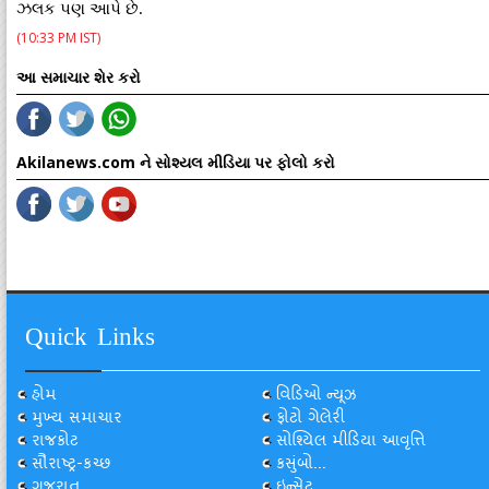
ઝલક પણ આપે છે.
(10:33 PM IST)
આ સમાચાર શેર કરો
Akilanews.com ને સોશ્યલ મીડિયા પર ફોલો કરો
Quick Links
હોમ
વિડિઓ ન્યૂઝ
મુખ્ય સમાચાર
ફોટો ગેલેરી
રાજકોટ
સોશ્યિલ મીડિયા આવૃત્તિ
સૌરાષ્ટ્ર-કચ્છ
કસુંબો...
ગુજરાત
ઇન્સેટ