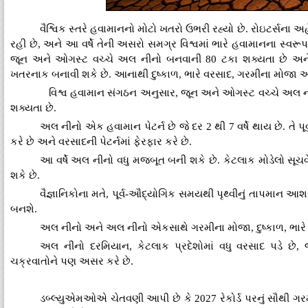
વૈશ્વિક સ્તરે હવામાનનો મોટો ખતરો ઉભરી રહ્યો છે. રોઇટર્સના 
રહી છે, અને આ વર્ષે તેની અસરો સમગ્ર વિશ્વમાં ભારે હવામાનના સ્વર
જૂન અને ઓગસ્ટ વચ્ચે અલ નીનો બનવાની 80 ટકા શક્યતા છે અને ત
ખતરનાક બનાવી શકે છે. આનાથી દુષ્કાળ, ભારે વરસાદ, ગરમીના મોજા અ
વિશ્વ હવામાન સંગઠન અનુસાર, જૂન અને ઓગસ્ટ વચ્ચે અલ નીનો
શક્યતા છે.
અલ નીનો એક હવામાન પેટર્ન છે જે દર 2 થી 7 વર્ષે થાય છે. તે પૂ
કરે છે અને વરસાદની પેટર્નમાં ફેરફાર કરે છે.
આ વર્ષે અલ નીનો વધુ મજબૂત બની શકે છે. કેટલાક મોડેલો સૂચવે 
શકે છે.
વૈજ્ઞાનિકોના મતે, પૂર્વ-ઔદ્યોગિક સમયથી પૃથ્વીનું તાપમાન આશ
બનશે.
અલ નીનો અને અલ નીનો એકસાથે ગરમીના મોજા, દુષ્કાળ, ભારે 
અલ નીનો દરમિયાન, કેટલાક પ્રદેશોમાં વધુ વરસાદ પડે છે, જ
ચક્રવાતોને પણ અસર કરે છે.
ડબ્લ્યુએમઓએ ચેતવણી આપી છે કે 2027 રેકોર્ડ પરનું સૌથી ગરમ 