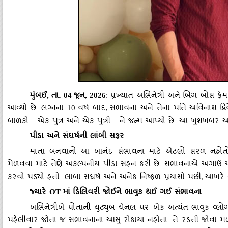
મુંબઈ
તા.
જૂન
પ્રખ્યાત અભિનેત્રી અને બિગ બોસ ફ
,
04
, 2026
:
આવ્યો છે. લગ્નના
વર્ષ બાદ
સંભાવના અને તેના પતિ અવિનાશ દ્વિ
10
,
બાળકો - એક પુત્ર અને એક પુત્રી - ને જન્મ આપ્યો છે. આ ખુશખબર
પીડા અને સંઘર્ષની લાંબી સફર
માતા બનવાનો આ આનંદ સંભાવના માટે એટલો સરળ નહોતો. તેણે
મેળવવા માટે તેણે અકલ્પનીય પીડા સહન કરી છે. સંભાવનાએ અગ
કરવો પડ્યો હતો. લાંબા સંઘર્ષ અને અનેક નિષ્ફળ પ્રયાસો પછી
આખરે સ
,
જ્યારે
માં ડિલિવરી જોઈને ભાવુક થઈ ગઈ સંભાવના
OT
અભિનેત્રીએ પોતાની યુટ્યુબ ચેનલ પર એક અત્યંત ભાવુક વ્લોગ 
પહેલીવાર જોતા જ સંભાવનાના આંસુ રોકાયા નહોતા. તે રડતી જોવા મળ