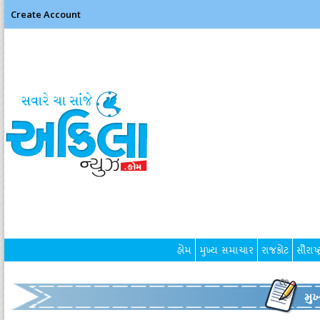
Create Account
હોમ
મુખ્ય સમાચાર
રાજકોટ
સૌરાષ્ટ
મુ