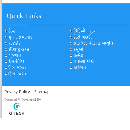
Quick Links
હોમ
વિડિઓ ન્યૂઝ
મુખ્ય સમાચાર
ફોટો ગેલેરી
રાજકોટ
સોશ્યિલ મીડિયા આવૃત્તિ
સૌરાષ્ટ્ર-કચ્છ
કસુંબો...
ગુજરાત
ઇન્સેટ
દેશ-વિદેશ
પાછલા અંકો
ખેલ-જગત
જાહેરાત
ફિલ્મ જગત
Privacy Policy
Sitemap
Designed & Developed By