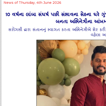
News of Thursday, 4th June 2026
10 વર્ષના લાંબા સંઘર્ષ પછી સંભાવના સેઠના ઘરે ગ
બનતા અભિનેત્રીના આંખમ
સરોગસી દ્વારા સંતાનનું સ્વાગત કરતા અભિનેત્રીએ શેર કરી ભ
વહેલા આ