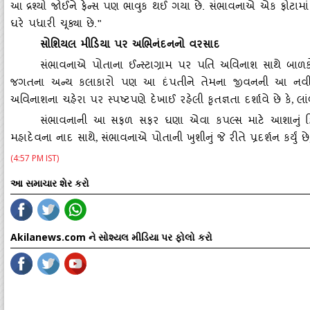
આ દ્રશ્યો જોઈને ફેન્સ પણ ભાવુક થઈ ગયા છે. સંભાવનાએ એક ફોટામાં લ
ઘરે પધારી ચૂક્યા છે."
સોશિયલ મીડિયા પર અભિનંદનનો વરસાદ
સંભાવનાએ પોતાના ઈન્સ્ટાગ્રામ પર પતિ અવિનાશ સાથે બાળકોને
જગતના અન્ય કલાકારો પણ આ દંપતીને તેમના જીવનની આ નવી 
અવિનાશના ચહેરા પર સ્પષ્ટપણે દેખાઈ રહેલી કૃતજ્ઞતા દર્શાવે છે કે
લા
,
સંભાવનાની આ સફળ સફર ઘણા એવા કપલ્સ માટે આશાનું કિરણ 
મહાદેવના નાદ સાથે
સંભાવનાએ પોતાની ખુશીનું જે રીતે પ્રદર્શન કર્યું છે
,
(4:57 PM IST)
આ સમાચાર શેર કરો
Akilanews.com ને સોશ્યલ મીડિયા પર ફોલો કરો