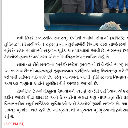
​નવી દિલ્હી : ભારતીય સશસ્ત્ર દળોની તબીબી સેવાઓ (AFMS) એ ત
હોસ્પિટલ (રિસર્ચ એન્ડ રેફરલ) ના ન્યુરોસર્જરી વિભાગ દ્વારા તાજેતર
બ્રેઈનસ્ટેમ બાયોપ્સી' સફળતાપૂર્વક પાર પાડવામાં આવી છે. સશસ્ત્ર 
ટેકનોલોજીના ઉપયોગમાં એક સીમાચિહ્નરૂપ સ્થાપિત કર્યું છે.
​સામાન્ય રીતે મગજના 'બ્રેઈનસ્ટેમ' (મગજનો દાંડી જેવો ભાગ) 
આ ભાગ શરીરની મહત્વપૂર્ણ જીવનરક્ષક પ્રક્રિયાઓનું નિયંત્રણ કરે છે
જોખમી સાબિત થઈ શકે છે. પરંતુ આ વખતે, આર્મી હોસ્પિટલના નિષ્ણા
અશક્ય જણાતા કાર્યને સુરક્ષિત રીતે અંજામ આપ્યો છે.
​રોબોટિક ટેકનોલોજીના ઉપયોગને કારણે સર્જરી દરમિયાન ચોકસા
દર્દીને ઓછી પીડા થાય છે અને રિકવરીનો સમય પણ નોંધપાત્ર રીતે ઘ
વિશ્વસ્તરીય ન્યુરોસર્જિકલ સુવિધાઓ અને ટેકનોલોજીથી સજ્જ છે. આ 
સર્વત્ર પ્રશંસા થઈ રહી છે. આ પ્રકારની અદ્યતન પ્રક્રિયાઓ હવે સશ
રહેશે.
(8:09 PM IST)