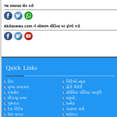
આ સમાચાર શેર કરો
Akilanews.com ને સોશ્યલ મીડિયા પર ફોલો કરો
Quick Links
હોમ
વિડિઓ ન્યૂઝ
મુખ્ય સમાચાર
ફોટો ગેલેરી
રાજકોટ
સોશ્યિલ મીડિયા આવૃત્તિ
સૌરાષ્ટ્ર-કચ્છ
કસુંબો...
ગુજરાત
ઇન્સેટ
દેશ-વિદેશ
પાછલા અંકો
ખેલ-જગત
જાહેરાત