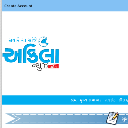
Create Account
હોમ
મુખ્ય સમાચાર
રાજકોટ
સૌરાષ્ટ
મુ