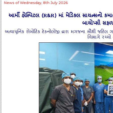
News of Wednesday, 8th July 2026
આર્મી હોસ્પિટલ (R&R) માં મેડિકલ સાયન્સનો કમાલ:
બાયોપ્સી સફળત
​અત્યાધુનિક રોબોટિક ટેકનોલોજી દ્વારા મગજના સૌથી જટિલ ગણ
વિભાગે રચ્ય