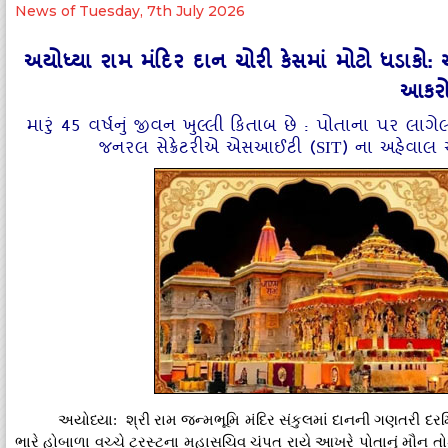
News of Tuesday, 7th July 2026
અયોધ્યા રામ મંદિર દાન ચોરી કેસમાં મોટો ધડાકો:
આકરો
મારું 45 વર્ષનું જીવન ખુલ્લી કિતાબ છે : પોતાના પર લાગેલા ગ
જનરલ સેક્રેટરીએ એસઆઈટી (SIT) ના અહેવાલ 
અયોધ્યા: શ્રી રામ જન્મભૂમિ મંદિર સંકુલમાં દાનની ગણતરી દર
ભારે હોબાળા વચ્ચે ટ્રસ્ટના મહાસચિવ ચંપત રાયે આખરે પોતાનું મૌન 