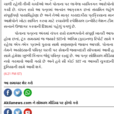
ચાલી રહેલી તીખી ચર્ચાઓ અને પોતાના પર લાગેલા વ્યક્તિગત આરોપોન
કર્યો છે. ચંપત રાયે આ પત્રમાં અત્યંત આક્રમક છતાં સંયમિત લહેજા
સંપૂર્ણપણે પાયાવિહોણા છે અને તેઓ માત્ર કાયદાકીય પ્રક્રિયાના માનમ
આક્ષેપોને ખોટા સાબિત કરવા માટે રચાયેલી સ્પેશિયલ ઇન્વેસ્ટિગેશન ટીમ 
સત્યને ઉજાગર કરવાની દિશામાં પહેલું પગલું છે.
પોતાના પત્રના અંતમાં ચંપત રાયે રામભક્તોને સંપૂર્ણ ખાતરી આપત
હોવા છતાં, ટૂંક સમયમાં જ જ્યારે SITનો અંતિમ (ફાઇનલ) રિપોર્ટ સામે
રહેલા એક-એક પ્રશ્નનો પુરાવા સાથે સણસણતો જવાબ આપશે. પોતાના સમર્
તેમને અયોધ્યાની પવિત્ર ધરતી પર સેવાની જવાબદારી સોંપવામાં આવી હત
સામે હંમેશા ખુલ્લી કિતાબ જેવું પવિત્ર રહ્યું છે. આ પત્ર સોશિયલ મી
નવો ગરમાવો આવી ગયો છે અને હવે સૌ કોઈ SIT ના આખરી ચુકાદાની
દુનિયાની સામે આવી શકે.
(6:21 PM IST)
આ સમાચાર શેર કરો
Akilanews.com ને સોશ્યલ મીડિયા પર ફોલો કરો