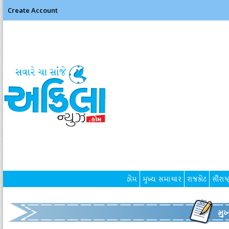
Create Account
હોમ
મુખ્ય સમાચાર
રાજકોટ
સૌરાષ્ટ
મુ