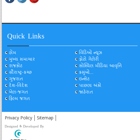
Quick Links
હોમ
વિડિઓ ન્યૂઝ
મુખ્ય સમાચાર
ફોટો ગેલેરી
રાજકોટ
સોશ્યિલ મીડિયા આવૃત્તિ
સૌરાષ્ટ્ર-કચ્છ
કસુંબો...
ગુજરાત
ઇન્સેટ
દેશ-વિદેશ
પાછલા અંકો
ખેલ-જગત
જાહેરાત
ફિલ્મ જગત
Privacy Policy
Sitemap
Designed & Developed By