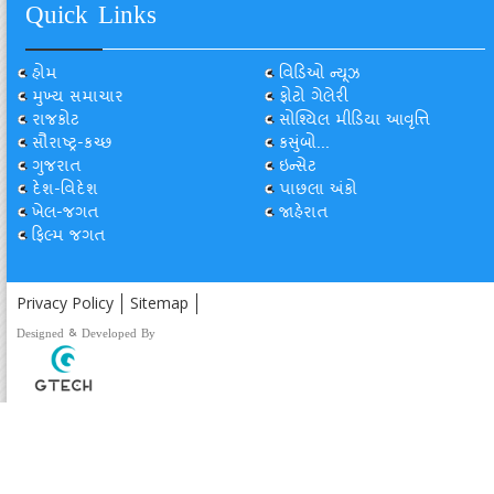
Quick Links
હોમ
વિડિઓ ન્યૂઝ
મુખ્ય સમાચાર
ફોટો ગેલેરી
રાજકોટ
સોશ્યિલ મીડિયા આવૃત્તિ
સૌરાષ્ટ્ર-કચ્છ
કસુંબો...
ગુજરાત
ઇન્સેટ
દેશ-વિદેશ
પાછલા અંકો
ખેલ-જગત
જાહેરાત
ફિલ્મ જગત
Privacy Policy
Sitemap
Designed & Developed By