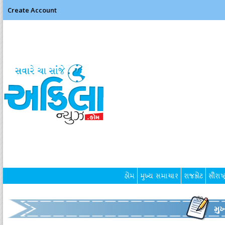
Create Account
હોમ
મુખ્ય સમાચાર
રાજકોટ
સૌરાષ્ટ
મુ