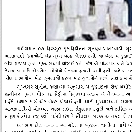
ચંદીગઢ
,તા.૦૭: હિઝબુલ મુજાહિદ્દીનના ભૂતપૂર્વ આતંકવાદી બુર
આતંકવાદી નેતાઓની એક ગુપ્ત બેઠક યોજાઈ હતી. આ બેઠક ૫ જુલાઈના રોજ
લીગ (
) ના મુખ્‍યાલયમાં યોજાઈ હતી. જૈશ-એ-મોહમ્‍મદ અને હ
PMML
તેમજ
સાથે જોડાયેલા લોકોએ બેઠકમાં હાજરી આપી હતી. અને ભારત વિરુદ
ISI
ખીણના ભાગોમાં મોટા હુમલાઓ કરવા માટે યુવાનોને શસ્‍ત્રો સાથે કામ સોંપ્‍
ગુપ્તચર સૂત્રોના જણાવ્‍યા અનુસાર
, ૫ જુલાઈના રોજ બપોરે ૧૨ 
કન્‍વીનર ગુલામ મોહમ્‍મદ સૈફીના નેતૃત્‍વમાં લશ્‍કર-એ-તૈયબાના આ
મહેંદી ઇશાક સાથે એક બેઠક યોજાઈ હતી. પાર્ટી મુખ્‍યાલયમાં લ
આતંકવાદીઓ મોહમ્‍મદ તલ્‍હા સઈદ, સૈફુલ્‍લાહ કસુરી અને હાફિઝ 
સંપૂર્ણ રોડમેપ રજૂ કર્યો. મહેંદી ઇશાકે સૌપ્રથમ લશ્‍કર આતંકવાદી 
લગભગ દોઢ પાનાના આ સંદેશમાં બુરહાન વાનીના નામે ખીણન