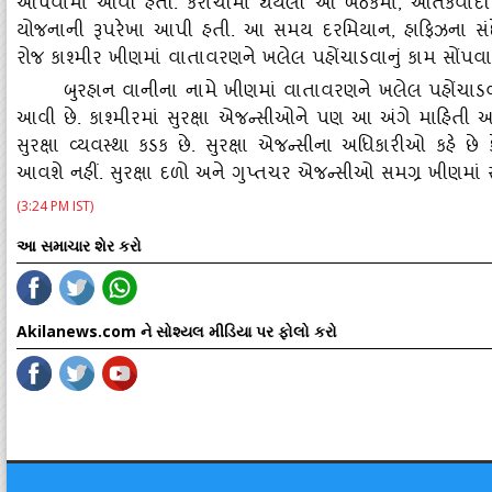
આપવામાં આવી હતી. કરાચીમાં થયેલી આ બેઠકમાં
, આતંકવાદી 
યોજનાની રૂપરેખા આપી હતી. આ સમય દરમિયાન, હાફિઝના સંદ
રોજ કાશ્‍મીર ખીણમાં વાતાવરણને ખલેલ પહોંચાડવાનું કામ સોંપવામાં
બુરહાન વાનીના નામે ખીણમાં વાતાવરણને ખલેલ પહોંચાડવાના 
આવી છે. કાશ્‍મીરમાં સુરક્ષા એજન્‍સીઓને પણ આ અંગે માહિતી 
સુરક્ષા વ્‍યવસ્‍થા કડક છે. સુરક્ષા એજન્‍સીના અધિકારીઓ કહે છે 
આવશે નહીં. સુરક્ષા દળો અને ગુપ્તચર એજન્‍સીઓ સમગ્ર ખીણમાં સત
(3:24 PM IST)
આ સમાચાર શેર કરો
Akilanews.com ને સોશ્યલ મીડિયા પર ફોલો કરો