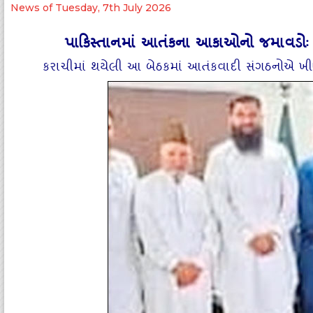
News of Tuesday, 7th July 2026
પાકિસ્‍તાનમાં આતંકના આકાઓનો જમાવડોઃ ભ
કરાચીમાં થયેલી આ બેઠકમાં આતંકવાદી સંગઠનોએ ખીણમા