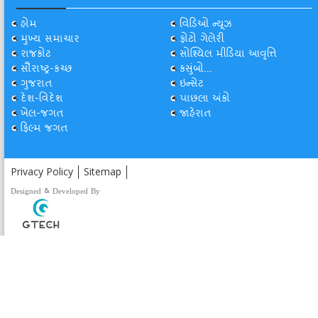
હોમ
વિડિઓ ન્યૂઝ
મુખ્ય સમાચાર
ફોટો ગેલેરી
રાજકોટ
સોશ્યિલ મીડિયા આવૃત્તિ
સૌરાષ્ટ્ર-કચ્છ
કસુંબો...
ગુજરાત
ઇન્સેટ
દેશ-વિદેશ
પાછલા અંકો
ખેલ-જગત
જાહેરાત
ફિલ્મ જગત
Privacy Policy
Sitemap
Designed & Developed By