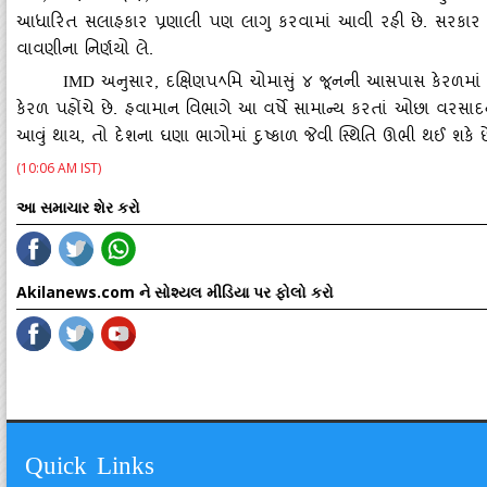
આધારિત સલાહકાર પ્રણાલી પણ લાગુ કરવામાં આવી રહી છે. સરકાર ઇચ
વાવણીના નિર્ણયો લે.
અનુસાર
, દક્ષિણપ
મિ ચોમાસું ૪ જૂનની આસપાસ કેરળમાં 
IMD
ﾍ
કેરળ પહોંચે છે. હવામાન વિભાગે આ વર્ષે સામાન્‍ય કરતાં ઓછા વરસાદન
આવું થાય, તો દેશના ઘણા ભાગોમાં દુષ્‍કાળ જેવી સ્‍થિતિ ઊભી થઈ શકે છ
(10:06 AM IST)
આ સમાચાર શેર કરો
Akilanews.com ને સોશ્યલ મીડિયા પર ફોલો કરો
Quick Links