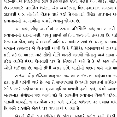
મહિનાઓમાં વિશ્વભરમાં ભારે ઉથલપાથલ જોવા મળશે અને ભારત સહિત
છે.મંગળવારે પ્રકાશિત થયેલા એક અપડેટમાં, વિશ્વ હવામાન સંગઠન (
ઝડપથી અલ નીનોનો વિકાસ થઈ રહ્યો છે.આનાથી વૈશ્વિક તાપમાન 
હવામાનની ઘટનાઓમાં વધારો થવાનું જોખમ છે.
આ વર્ષે
, તીવ્ર ગરમીએ ભારતમાં પરિસ્‍થિતિ વધુ ખરાબ કરી છ
હવામાનની ઘટના નથી, પરંતુ લાખો લોકોના જીવનની ધબકારા છે. પછી 
ઉત્‍પાદન હોય, બધું ચોમાસાની ગતિ પર આધાર રાખે છે. પરંતુ આ વખત
સંગઠન (
) એ ચેતવણી આપી છે કે પેસિફિક મહાસાગરમાં ઝડપથી 
WMO
કરી શકે છે. ભારત માટે સૌથી મોટો ખતરો નબળો ચોમાસું અને લાંબા
દરેક વ્‍યક્‍તિ ઉચ્‍ચ ચેતવણી પર છે. નિષ્‍ણાતો માને છે કે જો અલ ન
ઓછો થઈ શકે છે. આની સીધી અસર કૃષિ, પાણીની અછત અને ખાદ્ય ભાવ
ટાઇમ્‍સ ઓફ ઇન્‍ડિયા અનુસાર
, ષ્‍પ્‍બ્‍ ના તાજેતરના અહેવાલમા
ટકા સુધી પહોંચી ગઈ છે. આ તે સમયગાળો છે જ્‍યારે ભારતમાં દક્ષિણ
રેકોર્ડ સ્‍તરે પહોંચાડવામાં મુખ્‍ય ભૂમિકા ભજવી હતી. હવે, એવી આ
ખતરનાક સંયોજન પણ આવી શકે છે. ભારતીય હવામાન વિભાગે પહેલા
પાકની વાવણી, જળાશયોના સ્‍તર અને ગ્રામીણ અર્થતંત્ર પર દબાણ વધ
છે, અને રાજ્‍યોને એલર્ટ પર રાખવામાં આવ્‍યા છે.