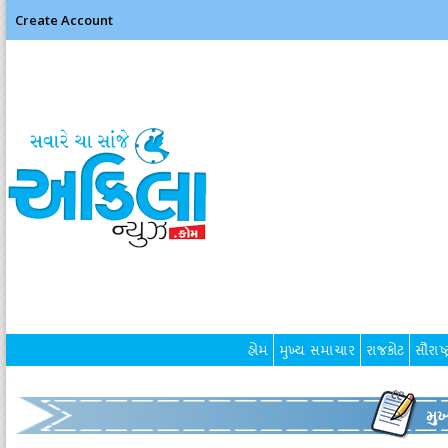
Create Account
હોમ
મુખ્ય સમાચાર
રાજકોટ
સૌરાષ્ટ
મુ