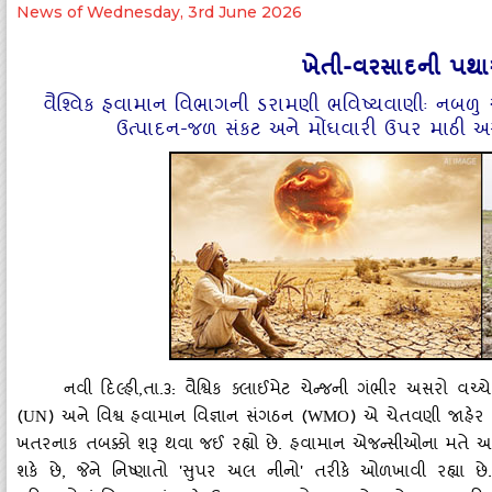
News of Wednesday, 3rd June 2026
ખેતી-વરસાદની પથા
વૈશ્‍વિક હવામાન વિભાગની ડરામણી ભવિષ્‍યવાણીઃ નબળુ ચ
ઉત્‍પાદન-જળ સંકટ અને મોંઘવારી ઉપર માઠી અસર ક
નવી દિલ્‍હી
,તા.૩: વૈશ્વિક ક્‍લાઈમેટ ચેન્‍જની ગંભીર અસરો વચ્
(
) અને વિશ્વ હવામાન વિજ્ઞાન સંગઠન (
) એ ચેતવણી જાહેર 
UN
WMO
ખતરનાક તબક્કો શરૂ થવા જઈ રહ્યો છે. હવામાન એજન્‍સીઓના મતે આ
શકે છે, જેને નિષ્‍ણાતો 'સુપર અલ નીનો' તરીકે ઓળખાવી રહ્ય