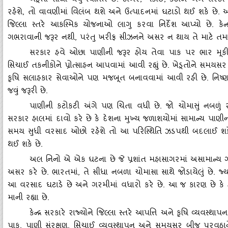
ખેડૂતો સૌથી વધુ ચિતિત છે. ડાંગર
, મકાઈ, કઠોળ અને શેરડી
રહેશે, તો વાવણીમાં વિલંબ થશે અને ઉત્‍પાદનમાં ઘટાડો થઈ શકે છે. આ 
જિલ્‍લા સ્‍તરે આકસ્‍મિક યોજનાઓ લાગુ કરવા નિર્દેશ આપ્‍યો છે. કેન્‍દ્
ગભરાવાની જરૂર નથી, પરંતુ ખરીફ સીઝનને અસર ન થાય તે માટે તમામ રા
સરકાર હવે ઓછા પાણીની જરૂર હોય તેવા પાક પર ભાર મૂકી
સિચાઈ તકનીકોને પ્રોત્‍સાહન આપવામાં આવી રહ્યું છે. ખેડૂતોને સ
કૃષિ સલાહકાર સેવાઓને પણ મજબૂત બનાવવામાં આવી રહી છે. નિષ્‍ણા
જવું જરૂરી છે.
પાણીની કટોકટી અંગે પણ ચિતા વધી છે. જો ચોમાસું નબળું ર
સરકાર હાલમાં દાવો કરે છે કે દેશના મુખ્‍ય જળાશયોમાં સામાન્‍ય પાણી
સમય સુધી વરસાદ ઓછો રહેશે તો આ પરિસ્‍થિતિ ઝડપથી બદલાઈ શકે છે
થઈ શકે છે.
અલ નિનો એ એક ઘટના છે જે પ્રશાંત મહાસાગરમાં અસામાન્‍ય ગરમ
અસર કરે છે. ભારતમાં
, તે સીધા નબળા ચોમાસા સાથે જોડાયેલું છે. જ
આ વરસાદ ઘટાડે છે અને ગરમીમાં વધારો કરે છે. આ જ કારણ છે કે હવા
માની રહ્યા છે.
કેન્‍દ્ર સરકારે રાજ્‍યોને જિલ્‍લા સ્‍તરે આપત્તિ અને કૃષિ વ્
પાક
, પાણી સંરક્ષણ, સિચાઈ વ્‍યવસ્‍થાપન અને સમયસર બીજ પુરવઠાને પ