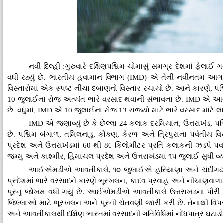
નવી દિલ્હી :ગુરુવારે દક્ષિણપશ્ચિમ ચોમાસું સમગ્ર દેશમાં ફે
વધી રહ્યું છે. ભારતીય હવામાન વિભાગ (IMD) એ તેની નવીનતમ આગાહીમ
વિસ્તારોમાં એક સ્પષ્ટ નીચા દબાણનો વિસ્તાર રચાયો છે. આને કારણે, પ
10 જુલાઈના રોજ અત્યંત ભારે વરસાદ થવાની સંભાવના છે. IMD એ આવતીકા
છે. વધુમાં, IMD એ 10 જુલાઈના રોજ 13 રાજ્યો માટે ભારે વરસાદ માટે લા
IMD એ જણાવ્યું છે કે છેલ્લા 24 કલાક દરમિયાન, ઉત્તરાખંડ, પશ્
છે. પશ્ચિમ બંગાળ, તમિલનાડુ, કોંકણ, કેરળ અને ત્રિપુરાના પર્વતીય વિસ
પ્રદેશ અને ઉત્તરાખંડમાં 60 થી 80 કિલોમીટર પ્રતિ કલાકની ઝડપે 
જમ્મુ અને કાશ્મીર, હિમાચલ પ્રદેશ અને ઉત્તરાખંડમાં ૧૫ જુલાઈ સુધી વ
આઈએમડીએ આવતીકાલે, ૧૦ જુલાઈએ હરિયાણા અને ચંદીગઢમાં ભા
પ્રદેશમાં ભારે વરસાદને કારણે ભૂસ્ખલન, કાદવ પ્રવાહ અને નીચાણવાળા
પૂરનું જોખમ વધી ગયું છે. આઈએમડીએ આવતીકાલે ઉત્તરાખંડના પૌરી ગ
જિલ્લાઓ માટે ભૂસ્ખલન અને પૂરની ચેતવણી જારી કરી છે. તેનાથી વિપ
અને આવતીકાલથી દક્ષિણ ભારતમાં વરસાદની ગતિવિધિમાં નોંધપાત્ર ઘટાડો