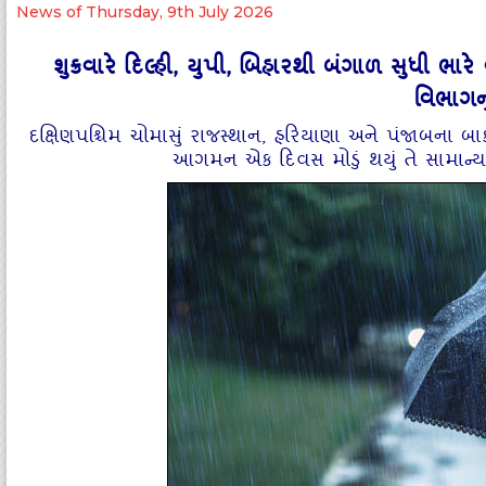
News of Thursday, 9th July 2026
શુક્રવારે દિલ્હી, યુપી, બિહારથી બંગાળ સુધી ભા
વિભાગનુ
દક્ષિણપશ્ચિમ ચોમાસું રાજસ્થાન, હરિયાણા અને પંજાબના બાક
આગમન એક દિવસ મોડું થયું તે સામાન્ય ર