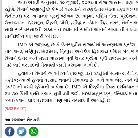
આઈએમડી અનુસાર, ૧૦ જુલાઈ, ૨૦૨૬ના રોજ ભારતના ઘણા ભાગો
રહેશે. વિભાગે જણાવ્યું છે કે ભારે વરસાદને કારણે ઉત્તરાખંડના ઘણા જિ
નૈનીતાલ) પર અચાનક પૂરનું જોખમ છે. વધુમાં, પશ્ચિમ ઉત્તર પ્રદે
ઉત્તરાખંડના દહેરાદૂન, ટિહરી, પૌરી, હરિદ્વાર, ઉધમ સિંહ નગર, નૈન
સાથે ભારે વરસાદની શક્યતાને ધ્યાનમાં રાખીને લોકોને સાવધાની રાખવા
માર્ગદર્શિકા પણ જારી કરી છે.
IMD એ જણાવ્યું છે કે ઉત્તરપૂર્વીય રાજ્યોમાં અરુણાચલ પ્રદ
નાગાલેન્ડ, મણિપુર, મિઝોરમ, ત્રિપુરા અને ઉપ-હિમાલય પશ્ચિમ બંગા
વિભાગે ઉત્તર અને મધ્ય ભારતમાં પૂર્વી ઉત્તર પ્રદેશ, પૂર્વી રાજસ્થાન અ
માટે ભારે વરસાદની ચેતવણી જારી કરવામાં આવી છે.
હવામાન વિભાગે આવતીકાલે (૧૦ જુલાઈ) દિલ્હીમાં સામાન્ય રીતે
ઘણી જગ્યાએ હળવો વરસાદ થવાની સંભાવના છે, અને વાવાઝોડા અને વી
૩૫°C ની વચ્ચે રહેવાની અપેક્ષા છે. IMD એ દિલ્હીમાં દિવસ દરમિયાન 
૨૫-૩૦ કિમી પ્રતિ કલાક સુધી વધી જશે. મધ્ય મહારાષ્ટ્ર, દરિયાકાંઠાના 
કરાઈકલના ઘાટ પ્રદેશોમાં પણ ભારે વરસાદની આગાહી છે
(9:32 PM IST)
આ સમાચાર શેર કરો