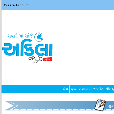
Create Account
હોમ
મુખ્ય સમાચાર
રાજકોટ
સૌરાષ્ટ
મુ