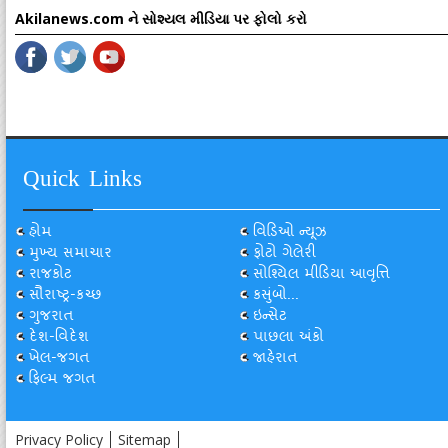
Akilanews.com ને સોશ્યલ મીડિયા પર ફોલો કરો
Quick Links
હોમ
વિડિઓ ન્યૂઝ
મુખ્ય સમાચાર
ફોટો ગેલેરી
રાજકોટ
સોશ્યિલ મીડિયા આવૃત્તિ
સૌરાષ્ટ્ર-કચ્છ
કસુંબો...
ગુજરાત
ઇન્સેટ
દેશ-વિદેશ
પાછલા અંકો
ખેલ-જગત
જાહેરાત
ફિલ્મ જગત
Privacy Policy
Sitemap