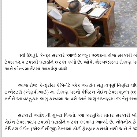
નવી દિલ્હી: કેન્દ્ર સરકારે આજે ૪ જૂન ૨૦૨૬ના રોજ સરકારી બોન
ટેક્સ ૧૨.૫ ટકાથી ઘટાડીને ૦ ટકા કર્યો છે. જોકે, શેરબજારમાં રોકાણ
અને બોન્ડ માર્કેટમાં આકર્ષણ વધશે.
આજ રોજ કેન્દ્રીય કેબિનેટે એક અત્યંત મહત્વપૂર્ણ નિર્ણય લીધ
ઇન્વેસ્ટર્સ (એફપીઆઈ) ના રોકાણ પરનો કેપિટલ ગેઈન ટેક્સ શૂન્ય (૦)
કરીને આ વટહુકમ લાગુ કરવામાં આવશે અને ચાલુ સપ્તાહમાં જ તેનું સત્તા
સરકારી આદેશની મુખ્ય વિગતો: આ કરમુક્તિ માત્ર સરકારી બોન
ગેઈન ટેક્સ ૧૨.૫ ટકાથી ઘટાડીને ૦ ટકા કરવામાં આવ્યો છે. નોંધનીય છે ક
કેપિટલ ગેઈન (એલટીસીજી) ટેક્સમાં કોઈ ફેરફાર કરાયો નથી અને તે ૧