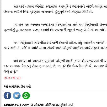
સરકારે તમામ એસેટ ક્લાસમાં કરમુક્તિ આપવાને બદલે માત્ર સ
લેવાના ખર્ચને નિયંત્રણમાં રાખવાનો હેતુપૂર્વકનો નિર્ણય લીધો છે.
બજાર પર અસર: બજારના નિષ્ણાતોના મતે આ નિર્ણયથી શેરબજાર
પ્રત્યેનું હકારાત્મક વલણ દર્શાવે છે. સરકારી સૂત્રો જણાવે છે કે આ ક
આ નિર્ણયથી ભારતીય સરકારી દેવાની યીલ્ડ વધુ આકર્ષક બનશે. 
થઈ ગઈ છે. પશ્ચિમ એશિયાના સંઘર્ષ અને એફપીઆઈના આઉટફ્લો વચ્ચે ભ
વર્ષ ૨૦૨૬માં અત્યાર સુધીમાં એફપીઆઈ દ્વારા શેરબજારમાંથી ૨.૫૯
૧.૪ અબજ ડોલરનું રોકાણ આવ્યું છે. અત્રે ઉલ્લેખનીય છે કે, ગત ૨૦ મ
ગયું હતું.*
(6:35 PM IST)
આ સમાચાર શેર કરો
Akilanews.com ને સોશ્યલ મીડિયા પર ફોલો કરો