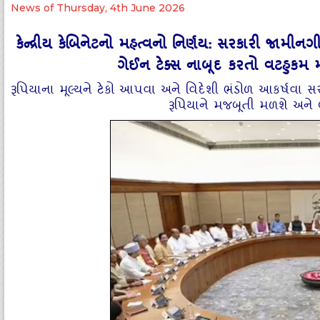
News of Thursday, 4th June 2026
કેન્દ્રીય કેબિનેટનો મહત્વનો નિર્ણય: સરકારી જા
ગેઈન ટેક્સ નાબૂદ કરતો વટહુકમ મ
રૂપિયાના મૂલ્યને ટેકો આપવા અને વિદેશી ભંડોળ આકર્ષવા સરકા
રૂપિયાને મજબૂતી મળશે અને બ