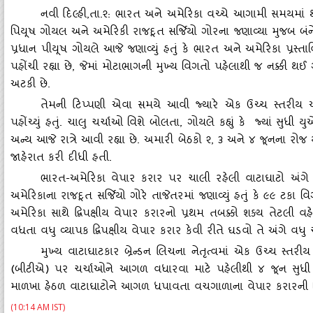
નવી દિલ્‍હી
,તા.૨: ભારત અને અમેરિકા વચ્‍ચે આગામી સમયમાં થન
પિયૂષ ગોયલ અને અમેરિકી રાજદૂત સર્જિયો ગોરના જણાવ્‍યા મુજબ બંને દ
પ્રધાન પીયૂષ ગોયલે આજે જણાવ્‍યું હતું કે ભારત અને અમેરિકા પ્રસ્‍તા
પહોંચી રહ્યા છે, જેમાં મોટાભાગની મુખ્‍ય વિગતો પહેલાથી જ નક્ક
અટકી છે.
તેમની ટિપ્‍પણી એવા સમયે આવી જ્‍યારે એક ઉચ્‍ચ સ્‍તરીય અમ
પહોંચ્‍યું હતું. ચાલુ ચર્ચાઓ વિશે બોલતા
, ગોયલે કહ્યું કે જ્‍યાં સુધી
અન્‍ય આજે રાત્રે આવી રહ્યા છે. અમારી બેઠકો ૨, ૩ અને ૪ જૂનના રોજ ય
જાહેરાત કરી દીધી હતી.
ભારત-અમેરિકા વેપાર કરાર પર ચાલી રહેલી વાટાઘાટો અંગે એમ
અમેરિકાના રાજદૂત સર્જિયો ગોરે તાજેતરમાં જણાવ્‍યું હતું કે ૯૯ ટકા વિગ
અમેરિકા સાથે દ્વિપક્ષીય વેપાર કરારનો પ્રથમ તબક્કો શક્‍ય તેટલી વહ
વધતા વધુ વ્‍યાપક દ્વિપક્ષીય વેપાર કરાર કેવી રીતે ઘડવો તે અંગે વધુ ચ
મુખ્‍ય વાટાઘાટકાર બ્રેન્‍ડન લિચના નેતૃત્‍વમાં એક ઉચ્‍ચ સ્‍તર
(બીટીએ) પર ચર્ચાઓને આગળ વધારવા માટે પહેલીથી ૪ જૂન સુધી ભા
માળખા હેઠળ વાટાઘાટોને આગળ ધપાવતા વચગાળાના વેપાર કરારની વિગતોને
(10:14 AM IST)