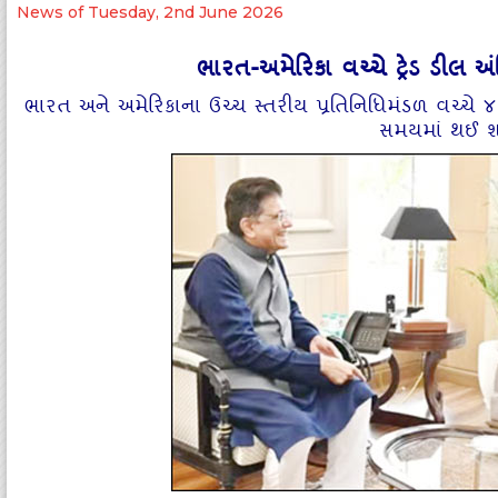
News of Tuesday, 2nd June 2026
ભારત-અમેરિકા વચ્‍ચે ટ્રેડ ડીલ અ
ભારત અને અમેરિકાના ઉચ્‍ચ સ્‍તરીય પ્રતિનિધિમંડળ વચ્‍ચે 
સમયમાં થઈ શકે