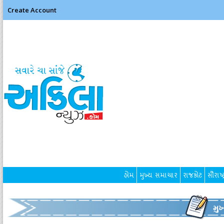
Create Account
હોમ
મુખ્ય સમાચાર
રાજકોટ
સૌરાષ્ટ
મુ