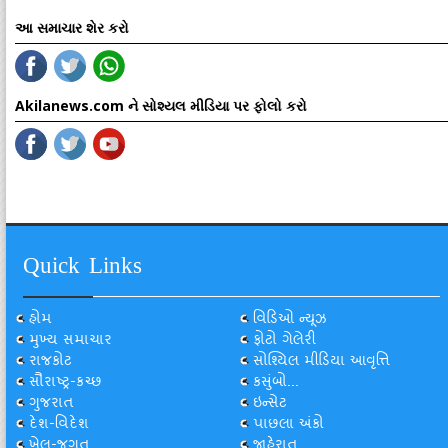
આ સમાચાર શેર કરો
Akilanews.com ને સોશ્યલ મીડિયા પર ફોલો કરો
Quick Links
હોમ
વિડિઓ ન્યૂઝ
મુખ્ય સમાચાર
ફોટો ગેલેરી
રાજકોટ
સોશ્યિલ મીડિયા આવૃત્તિ
સૌરાષ્ટ્ર-કચ્છ
કસુંબો...
ગુજરાત
ઇન્સેટ
દેશ-વિદેશ
પાછલા અંકો
ખેલ-જગત
જાહેરાત