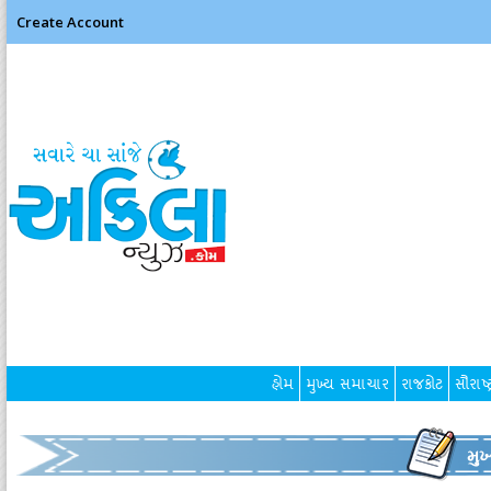
Create Account
હોમ
મુખ્ય સમાચાર
રાજકોટ
સૌરાષ્ટ
મુ