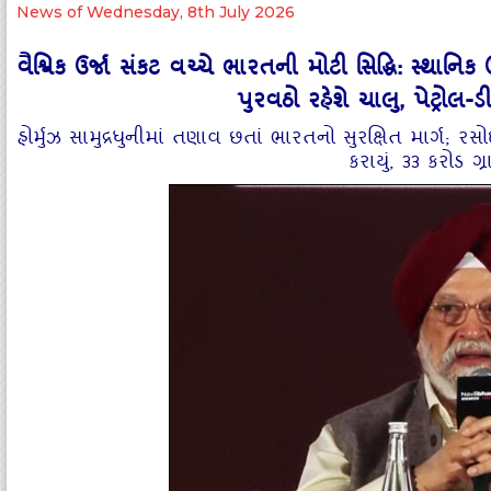
News of Wednesday, 8th July 2026
વૈશ્વિક ઉર્જા સંકટ વચ્ચે ભારતની મોટી સિદ્ધિ: સ્થા
પુરવઠો રહેશે ચાલુ, પેટ્રો
હોર્મુઝ સામુદ્રધુનીમાં તણાવ છતાં ભારતનો સુરક્ષિત માર્ગ; 
કરાયું, ૩૩ કરોડ ગ્