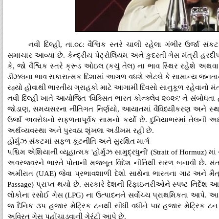
નવી દિલ્હી, તા.૦૮: વૈશ્વિક સ્તરે ચાલી રહેલા ગંભીર ઉર્જા
સમાચાર આવ્યા છે. કેન્દ્રીય પેટ્રોલિયમ અને કુદરતી ગેસ મંત્રી હરદીપ
કે, જો વૈશ્વિક સ્તરે ક્રૂડ ઓઇલ (કચું તેલ) ના ભાવ સ્થિર રહેશે અથ
ડીઝલના ભાવ સકારાત્મક દિશામાં આગળ વધશે એટલે કે સામાન્ય જનતાને સસ
રહ્યો હોવાથી ભારતીય ગ્રાહકો માટે આગામી દિવસો સાનુકૂળ રહેવાનો મંત્ર
નવી દિલ્હી ખાતે આયોજિત 'વિક્સિત ભારત કોન્ક્લેવ ૨૦૨૬' ને સંબોધતા હ
જોડાણ, સમયસરના નીતિગત નિર્ણયો, આયાતમાં વૈવિધ્યીકરણ અને સ્થાન
ઉર્જા અવરોધનો સફળતાપૂર્વક સામનો કર્યો છે. દુનિયાભરમાં તેલની અછ
અર્થવ્યવસ્થા અને પુરવઠા શૃંખલા અડીખમ રહી છે.
હોર્મુઝ સંકટમાં સફળ કૂટનીતિ અને સુરક્ષિત માર્ગ
પશ્ચિમ એશિયાની વ્યૂહાત્મક 'હોર્મુઝ સામુદ્રધુની' (Strait of Hormuz) મા
અવરજવરને ભારતે પોતાની મજબૂત વિદેશ નીતિથી સરળ બનાવી છે. મંત
અમીરાત (UAE) જેવા પ્રભાવશાળી દેશો સાથેના ભારતના ગાઢ અને મૈત્રીપૂ
Passage) પ્રાપ્ત થયો છે. સરકારે દેશની રિફાઇનરીઓને સ્પષ્ટ નિર્દેશ 
લોકોના રસોઈ ગેસ (LPG) ના ઉત્પાદનને સર્વોચ્ચ પ્રાથમિકતા આપે. આ વ્
જ દૈનિક ૩૫ હજાર મેટ્રિક ટનથી સીધી વધીને ૫૪ હજાર મેટ્રિક ટન પ
અવિરત ગેસ પહોંચાડવાની ગેરંટી આપે છે.