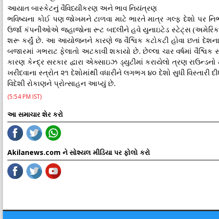
આયાત બાસ્કેટનું વૈવિધ્યીકરણ અને ભાવ નિયંત્રણ
ભવિષ્યના કોઈ પણ જોખમને ટાળવા માટે ભારતે માત્ર ગલ્ફ દેશો પર નિર્ભર
ઉર્જા કંપનીઓએ જહાજોના રૂટ બદલીને હવે યુનાઇટેડ સ્ટેટ્સ (અમેરિકા)
શરૂ કર્યું છે. આ આયોજનને કારણે જ વૈશ્વિક કટોકટી હોવા છતાં દેશ
બજારમાં ગભરાટ ફેલાતો અટકાવી શકાયો છે. છેલ્લા ચાર વર્ષમાં વૈશ્વિક સ્
કારણ કેન્દ્ર સરકાર દ્વારા એક્સાઇઝ ડ્યુટીમાં કરાયેલો ત્રણ રાઉન્ડ
ખરીદવાના સ્ત્રોત ૨૧ દેશોમાંથી વધારીને લગભગ ૪૦ દેશો સુધી વિસ્તારી દી
વિદેશી રોકાણને પ્રોત્સાહન આપ્યું છે.
(5:54 PM IST)
આ સમાચાર શેર કરો
Akilanews.com ને સોશ્યલ મીડિયા પર ફોલો કરો