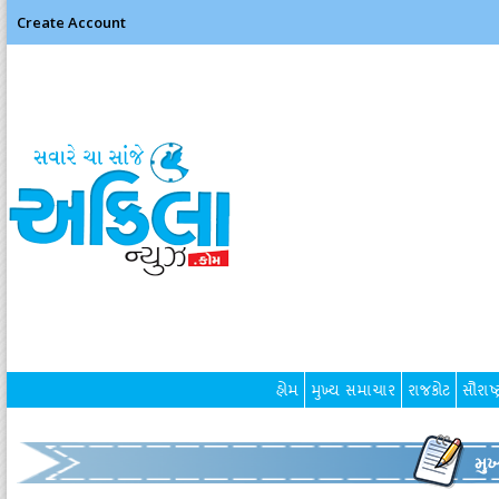
Create Account
હોમ
મુખ્ય સમાચાર
રાજકોટ
સૌરાષ્ટ
મુ