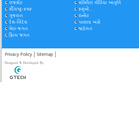
રાજકોટ
સોશ્યિલ મીડિયા આવૃત્તિ
સૌરાષ્ટ્ર-કચ્છ
કસુંબો...
ગુજરાત
ઇન્સેટ
દેશ-વિદેશ
પાછલા અંકો
ખેલ-જગત
જાહેરાત
ફિલ્મ જગત
Privacy Policy
Sitemap
Designed & Developed By