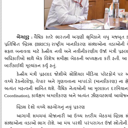
બેંગલુરુ
:
વૈશ્વિક સ્તરે ભારતની અગ્રણી ભૂમિકાને વધુ મજબૂત
પ્રતિષ્ઠિત
બ્રિક્સ (
રાષ્ટ્રીય માનકીકરણ સંસ્થાઓના વડાઓની 
'
BRICS)
સફળ બનાવવા માટે કેન્દ્રીય નવી અને નવીનીકરણીય ઉર્જા મંત્રી પ્ર
અધિકારીઓ સાથે એક વિશેષ સમીક્ષા બેઠકની અધ્યક્ષતા કરી હતી. આ બે
બારીકાઈથી મૂલ્યાંકન કર્યું હતું.
કેન્દ્રીય મંત્રી પ્રહલાદ જોશીએ સોશિયલ મીડિયા પ્લેટફોર્મ પર
વચ્ચે ટેકનોલોજી
વેપાર અને ગુણવત્તાના માપદંડો (માનકીકરણ) ના 
,
અત્યંત મહત્વની સાબિત થશે. વૈશ્વિક નેતાઓની આ મુલાકાત દરમિયાન
કાર્યક્ષમ અમલીકરણ અને અત્યંત ઝીણવટભર્યા આયોજન 
Coordination),
બ્રિક્સ દેશો વચ્ચે સહયોગનું નવું પ્રકરણ
આગામી સમયમાં યોજાનારી આ ઉચ્ચ સ્તરીય બેઠકમાં બ્રિક્સ સં
સંસ્થાઓના વડાઓ ભાગ લેશે. આ મંચ પરથી પરંપરાગત ઉર્જા સ્ત્રોતોની સ