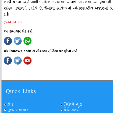
નક્કી કરવા અંગે ગંભીર મંથન કરવામાં આવશે. ભારતમાં આ પ્રકારની બ
રહેલા પ્રભાવને દર્શાવે છે
જેનાથી ભવિષ્યમાં આંતરરાષ્ટ્રીય બજારમાં 
,
થશે.
(6:44 PM IST)
આ સમાચાર શેર કરો
Akilanews.com ને સોશ્યલ મીડિયા પર ફોલો કરો
Quick Links
હોમ
વિડિઓ ન્યૂઝ
મુખ્ય સમાચાર
ફોટો ગેલેરી