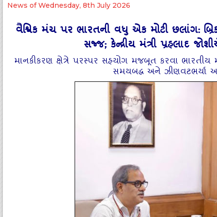
News of Wednesday, 8th July 2026
વૈશ્વિક મંચ પર ભારતની વધુ એક મોટી છલાંગ: બ્રિક્
સજ્જ; કેન્દ્રીય મંત્રી પ્રહલાદ 
માનકીકરણ ક્ષેત્રે પરસ્પર સહયોગ મજબૂત કરવા ભારતીય મા
સમયબદ્ધ અને ઝીણવટભર્યા આ