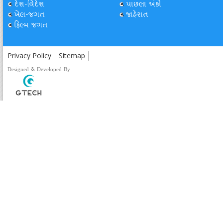
દેશ-વિદેશ
પાછલા અંકો
ખેલ-જગત
જાહેરાત
ફિલ્મ જગત
Privacy Policy
Sitemap
Designed & Developed By