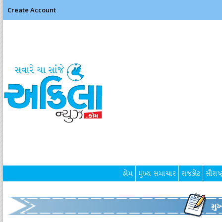
Create Account
હોમ
મુખ્ય સમાચાર
રાજકોટ
સૌરાષ્ટ
મુ