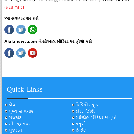
(8:28 PM IST)
આ સમાચાર શેર કરો
Akilanews.com ને સોશ્યલ મીડિયા પર ફોલો કરો
Quick Links
હોમ
વિડિઓ ન્યૂઝ
મુખ્ય સમાચાર
ફોટો ગેલેરી
રાજકોટ
સોશ્યિલ મીડિયા આવૃત્તિ
સૌરાષ્ટ્ર-કચ્છ
કસુંબો...
ગુજરાત
ઇન્સેટ