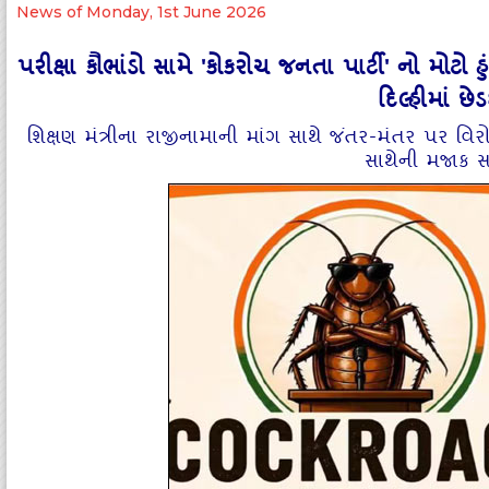
News of Monday, 1st June 2026
પરીક્ષા કૌભાંડો સામે 'કોકરોચ જનતા પાર્ટી' નો મોટ
દિલ્હીમાં છ
શિક્ષણ મંત્રીના રાજીનામાની માંગ સાથે જંતર-મંતર પર વિરો
સાથેની મજાક 