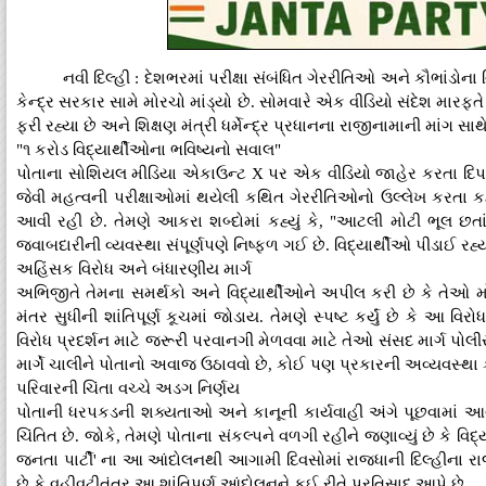
નવી દિલ્હી : દેશભરમાં પરીક્ષા સંબંધિત ગેરરીતિઓ અને કૌભાંડોન
કેન્દ્ર સરકાર સામે મોરચો માંડ્યો છે. સોમવારે એક વીડિયો સંદેશ મા
ફરી રહ્યા છે અને શિક્ષણ મંત્રી ધર્મેન્દ્ર પ્રધાનના રાજીનામાની માંગ સાથ
"૧ કરોડ વિદ્યાર્થીઓના ભવિષ્યનો સવાલ"
પોતાના સોશિયલ મીડિયા એકાઉન્ટ X પર એક વીડિયો જાહેર કરતા દિપક
જેવી મહત્વની પરીક્ષાઓમાં થયેલી કથિત ગેરરીતિઓનો ઉલ્લેખ કરતા કહ્ય
આવી રહી છે. તેમણે આકરા શબ્દોમાં કહ્યું કે, "આટલી મોટી ભૂલ છતાં
જવાબદારીની વ્યવસ્થા સંપૂર્ણપણે નિષ્ફળ ગઈ છે. વિદ્યાર્થીઓ પીડાઈ રહ્ય
અહિંસક વિરોધ અને બંધારણીય માર્ગ
અભિજીતે તેમના સમર્થકો અને વિદ્યાર્થીઓને અપીલ કરી છે કે તેઓ મોટી 
મંતર સુધીની શાંતિપૂર્ણ કૂચમાં જોડાય. તેમણે સ્પષ્ટ કર્યું છે કે આ વ
વિરોધ પ્રદર્શન માટે જરૂરી પરવાનગી મેળવવા માટે તેઓ સંસદ માર્ગ પોલી
માર્ગે ચાલીને પોતાનો અવાજ ઉઠાવવો છે, કોઈ પણ પ્રકારની અવ્યવસ્થા ક
પરિવારની ચિંતા વચ્ચે અડગ નિર્ણય
પોતાની ધરપકડની શક્યતાઓ અને કાનૂની કાર્યવાહી અંગે પૂછવામાં આવ
ચિંતિત છે. જોકે, તેમણે પોતાના સંકલ્પને વળગી રહીને જણાવ્યું છે કે 
જનતા પાર્ટી' ના આ આંદોલનથી આગામી દિવસોમાં રાજધાની દિલ્હીના રા
છે કે વહીવટીતંત્ર આ શાંતિપૂર્ણ આંદોલનને કઈ રીતે પ્રતિસાદ આપે છે.