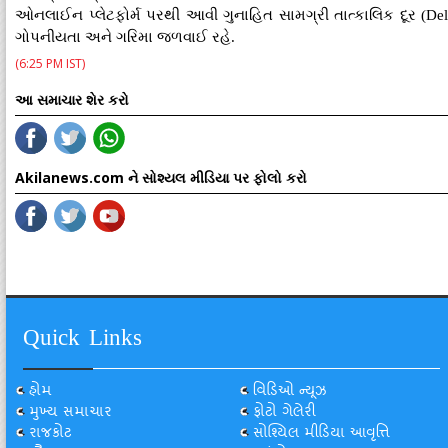
ઓનલાઈન પ્લેટફોર્મ પરથી આવી ગુનાહિત સામગ્રી તાત્કાલિક દૂર (De
ગોપનીયતા અને ગરિમા જળવાઈ રહે.
(6:25 PM IST)
આ સમાચાર શેર કરો
Akilanews.com ને સોશ્યલ મીડિયા પર ફોલો કરો
Quick Links
હોમ
વિડિઓ ન્યૂઝ
મુખ્ય સમાચાર
ફોટો ગેલેરી
રાજકોટ
સોશ્યિલ મીડિયા આવૃત્તિ