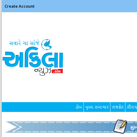
Create Account
હોમ
મુખ્ય સમાચાર
રાજકોટ
સૌરાષ્ટ
મુ