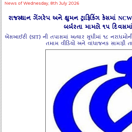
News of Wednesday, 8th July 2026
રાજસ્થાન ગેંગરેપ અને હ્યુમન ટ્રાફિકિંગ કેસમાં N
બર્બરતા મામલે ૧૫ દિવસમાં 
એસઆઈટી (SIT) ની તપાસમાં અત્યાર સુધીમાં ૧૮ નરાધમોન
તમામ વીડિયો અને વાંધાજનક સામગ્રી ત