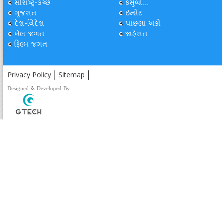
સૌરાષ્ટ્ર-કચ્છ
કસુંબો...
ગુજરાત
ઇન્સેટ
દેશ-વિદેશ
પાછલા અંકો
ખેલ-જગત
જાહેરાત
ફિલ્મ જગત
Privacy Policy
Sitemap
Designed & Developed By