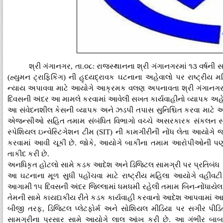
શ્રી ગંગાનગર, તા.૦૮: રાજસ્થાનના શ્રી ગંગાનગરમાં ૧૩ વર્ષની
(હ્યુમન ટ્રાફિકિંગ) ની હૃદયદ્રાવક ઘટનાના અહેવાલો પર રાષ્ટ્રીય
ન્યાય અપાવવા માટે આયોગે આક્રમક વલણ અપનાવતા શ્રી ગંગાનગરના 
દિવસની અંદર આ મામલે કરવામાં આવેલી સખત કાર્યવાહીનો વ્યાપક અહેવા
આ સંવેદનશીલ કેસની વ્યાપક અને ઝડપી તપાસ સુનિશ્ચિત કરવા માટે આ
એજન્સીઓ સહિત તમામ સંબંધિત વિભાગો વચ્ચે અસરકારક સંકલન સાધવ
સ્પેશિયલ ઇન્વેસ્ટિગેશન ટીમ (SIT) ની કામગીરીની નોંધ લેતા આયોગે 
કરવામાં આવી ચૂકી છે. જોકે, આયોગે બાકીના તમામ આરોપીઓની પણ ત
તાકીદ કરી છે.
અનધિકૃત હોટલો સામે કડક આદેશ અને ડિજિટલ સામગ્રી પર પ્રતિબંધ
આ ઘટનાના મૂળ સુધી પહોંચવા માટે રાષ્ટ્રીય મહિલા આયોગે વહીવટી તંત
આગામી ૧૫ દિવસની અંદર જિલ્લામાં ધમધમી રહેલી તમામ બિન-નોંધાય
તેમની સામે કાયદાકીય રીતે કડક કાર્યવાહી કરવાનો આદેશ આપવામાં આ
બીજી તરફ, ડિજિટલ પ્લેટફોર્મ અને સોશિયલ મીડિયા પર સગીર પી
સામગ્રીના પ્રસાર સામે આયોગે લાલ આંખ કરી છે. આ ગંભીર બાબત