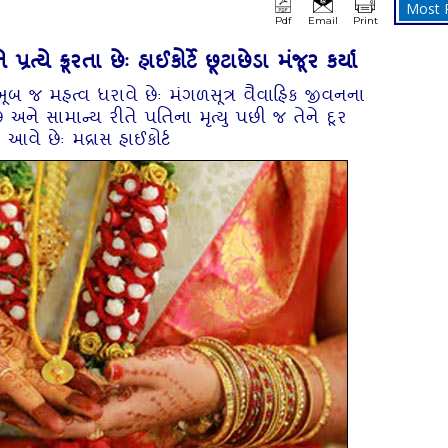
Most 
Pdf
Email
Print
ત્‍યે ક્રૂરતા છેઃ હાઈકોર્ટે છૂટાછેડા મંજૂર કર્યા
ં ખૂબ જ મહત્‍વ ધરાવે છેઃ મંગળસૂત્ર વૈવાહિક જીવનના
છે અને સામાન્‍ય રીતે પતિના મૃત્‍યુ પછી જ તેને દૂર
 આવે છેઃ મદ્રાસ હાઈકોર્ટ