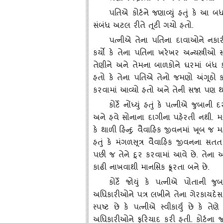
પતિએ કોર્ટને જણાવ્‍યું હતું કે આ
સંબંધ અટલ રીતે તૂટી ગયો હતો.
પત્‍નીએ તેના પતિના દાવાઓને નકાર
કર્યો કે તેના પતિના ખરેખર અન્‍યસ્ત્ર
તેણીને અને તેમના બાળકોને ઘરમાં બંધ
હતો કે તેના પતિએ તેનો જમણો અંગૂઠો કા
કરવામાં આવ્‍યો હતો અને તેની સજા પણ 
કોર્ટે નોંધ્‍યું હતું કે પત્‍નીએ જુબાની 
અને હવે સોનાના દાગીના પહેરતી નથી. મદ્ર
કે થાળી હિન્‍દુ વૈવાહિક જીવનમાં ખૂબ જ મહત
હતું કે મંગળસૂત્ર વૈવાહિક જીવનના સતત અસ્
પછી જ તેને દૂર કરવામાં આવે છે. તેના આધા
કાઢી નાખવાથી માનસિક ક્રૂરતા બને છે.
કોર્ટે જોયું કે પત્‍નીએ પોતાની જુબ
અધિકારીઓને પત્ર લખીને તેના ગેરકાયદેસર સ
સ્‍પષ્ટ છે કે પત્‍નીએ સ્‍વીકાર્યું છે કે
અધિકારીઓને ફરિયાદ કરી હતી. કોર્ટના જ