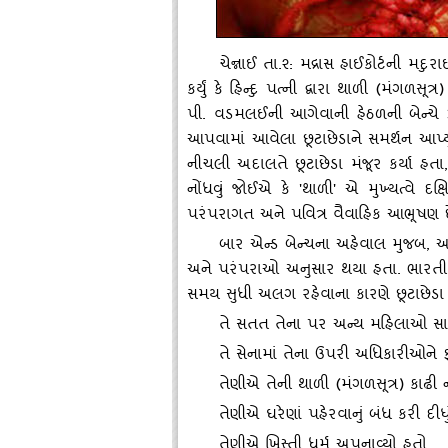
ચેન્નાઈ તા.૨: મદ્રાસ હાઈકોર્ટની મદુરાઈ બ
કર્યું કે હિન્‍દુ પત્‍ની દ્વારા થાળી (મંગળસ
પી. વડમલઈની આગેવાની હેઠળની બેન્‍ચે
આપવામાં આવેલા છૂટાછેડાને સમર્થન આપ્‍યું
નીચલી અદાલતે છૂટાછેડા મંજૂર કર્યા હતા
નોંધવું જોઈએ કે 'થાળી' એ મુખ્‍યત્‍વે 
પરંપરાગત અને પવિત્ર વૈવાહિક આભૂષણ છ
બાર એન્‍ડ બેન્‍ચના અહેવાલ મુજબ
, આ
અને પરંપરાઓ અનુસાર થયા હતા. ભારતીય સ
સમય સુધી અલગ રહેવાના કારણે છૂટાછેડા
તે સતત તેના પર અન્‍ય મહિલાઓ સા
તે સેનામાં તેના ઉપરી અધિકારીઓને ફ
તેણીએ તેની થાળી (મંગળસૂત્ર) કાઢી 
તેણીએ ઘરેણાં પહેરવાનું બંધ કરી દીધું
તેણીએ ખ્રિસ્‍તી ધર્મ અપનાવ્‍યો હતો.