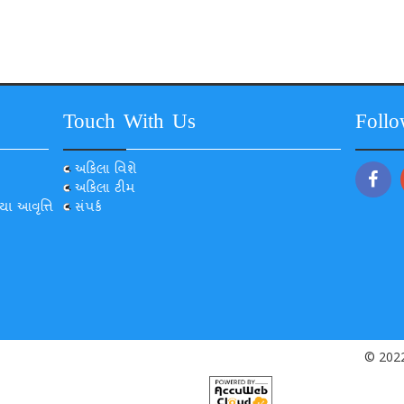
Touch With Us
Foll
અકિલા વિશે
અકિલા ટીમ
યા આવૃત્તિ
સંપર્ક
© 2022