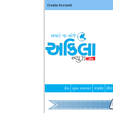
Create Account
હોમ
મુખ્ય સમાચાર
રાજકોટ
સૌરાષ