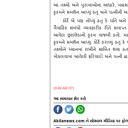
આ તથ્‍યો અને પુરાવાઓના આધારે, મદ્રાસ
હુકમને સમર્થન આપ્‍યું હતું અને પત્‍નીની
કોર્ટે એ પણ નોંધ્‍યું હતું કે પતિ
વૈવાહિક સંબંધો વ્‍યવહારીક રીતે સમાપ
આવેલ છૂટાછેડાનો હુકમ વાજબી હતો. મદ્ર
હુકમને સમર્થન આપ્‍યું. કોર્ટે ઠરાવ્‍યું હત
તથ્‍યોને ધ્‍યાનમાં રાખીને સાબિત થયા 
મોકલવામાં આવેલી ફરિયાદો અને પત્‍ની દ્
(9:49 AM IST)
આ સમાચાર શેર કરો
Akilanews.com ને સોશ્યલ મીડિયા પર ફોલ