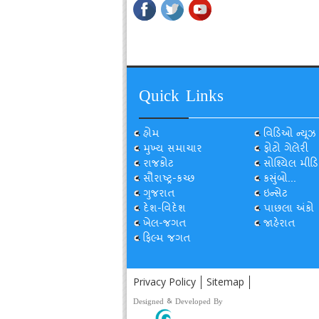
Quick Links
હોમ
વિડિઓ ન્યૂઝ
મુખ્ય સમાચાર
ફોટો ગેલેરી
રાજકોટ
સોશ્યિલ મીડિ
સૌરાષ્ટ્ર-કચ્છ
કસુંબો...
ગુજરાત
ઇન્સેટ
દેશ-વિદેશ
પાછલા અંકો
ખેલ-જગત
જાહેરાત
ફિલ્મ જગત
Privacy Policy
Sitemap
Designed & Developed By