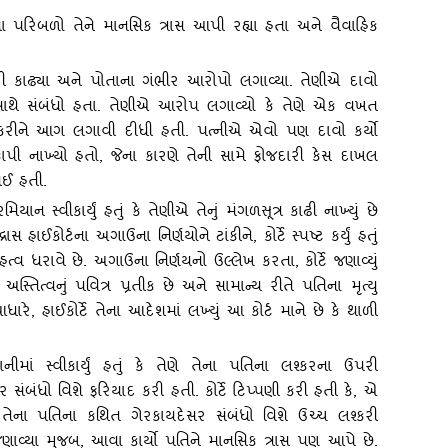
 બધા પરિબળો તેને માનસિક ત્રાસ આપી રહ્યા હતા અને વૈવાહિક
ી કાઢ્‍યા અને પોતાના ગંભીર આરોપો લગાવ્‍યા. તેણીએ દાવો
ીઓ સાથે સંબંધો હતા. તેણીએ આરોપ લગાવ્‍યો કે તેણે એક વખત
 કરીને આગ લગાવી દીધી હતી. પત્‍નીએ એવો પણ દાવો કર્યો
પી નાખ્‍યો હતો
, જેના કારણે તેની સામે ફોજદારી કેસ દાખલ
થઈ હતી.
દરમિયાન સ્‍વીકાર્યું હતું કે તેણીએ તેનું મંગળસૂત્ર કાઢી નાખ્‍યું છે
ાસ હાઈકોર્ટના અગાઉના નિર્ણયોને ટાંકીને
, કોર્ટે સ્‍પષ્ટ કર્યું હતું
્‍વ ધરાવે છે. અગાઉના નિર્ણયનો ઉલ્‍લેખ કરતા, કોર્ટે જણાવ્‍યું
‍તિત્‍વનું પવિત્ર પ્રતીક છે અને સામાન્‍ય રીતે પતિના મૃત્‍યુ
રે, હાઈકોર્ટે તેના આદેશમાં લખ્‍યું આ કોર્ટ માને છે કે થાળી
ાનીમાં સ્‍વીકાર્યું હતું કે તેણે તેના પતિના લશ્‍કરના ઉપરી
ંબંધો વિશે ફરિયાદ કરી હતી. કોર્ટે ટિપ્‍પણી કરી હતી કે
, એ
 તેણે તેના પતિના કથિત ગેરકાયદેસર સંબંધો વિશે ઉચ્‍ચ લશ્‍કરી
ણાવ્‍યા મુજબ, આવા કાર્યો પતિને માનસિક ત્રાસ પણ આપે છે.