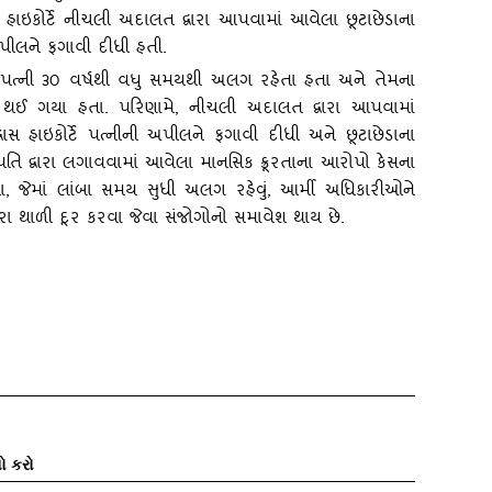
 હાઇકોર્ટે નીચલી અદાલત દ્વારા આપવામાં આવેલા છૂટાછેડાના
 અપીલને ફગાવી દીધી હતી.
 અને પત્‍ની ૩૦ વર્ષથી વધુ સમયથી અલગ રહેતા હતા અને તેમના
્ત થઈ ગયા હતા. પરિણામે
, નીચલી અદાલત દ્વારા આપવામાં
ાસ હાઇકોર્ટે પત્‍નીની અપીલને ફગાવી દીધી અને છૂટાછેડાના
ું કે પતિ દ્વારા લગાવવામાં આવેલા માનસિક ક્રૂરતાના આરોપો કેસના
હતા, જેમાં લાંબા સમય સુધી અલગ રહેવું, આર્મી અધિકારીઓને
વારા થાળી દૂર કરવા જેવા સંજોગોનો સમાવેશ થાય છે.
ો કરો