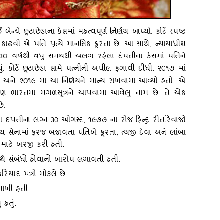
ેન્‍ચે છૂટાછેડાના કેસમાં મહત્‍વપૂર્ણ નિર્ણય આપ્‍યો. કોર્ટે સ્‍પષ્ટ
ૂત્ર) કાઢવી એ પતિ પ્રત્‍યે માનસિક ક્રૂરતા છે. આ સાથે
, ન્‍યાયાધીશ
 ૩૦ વર્ષથી વધુ સમયથી અલગ રહેલા દંપતીના કેસમાં પતિને
. કોર્ટે છૂટાછેડા સામે પત્‍નીની અપીલ ફગાવી દીધી. ૨૦૧૭ માં
, અને ૨૦૧૯ માં આ નિર્ણયને માન્‍ય રાખવામાં આવ્‍યો હતો. એ
દક્ષિણ ભારતમાં મંગળસૂત્રને આપવામાં આવેલું નામ છે. તે એક
ે.
 દંપતીના લગ્ન ૩૦ ઓગસ્‍ટ, ૧૯૭૭ ના રોજ હિન્‍દુ રીતરિવાજો
ેનામાં ફરજ બજાવતા પતિએ ક્રૂરતા, ત્‍યજી દેવા અને લાંબા
 માટે અરજી કરી હતી.
થે સંબંધો હોવાનો આરોપ લગાવતી હતી.
રિયાદ પત્રો મોકલે છે.
નાખી હતી.
 હતું.