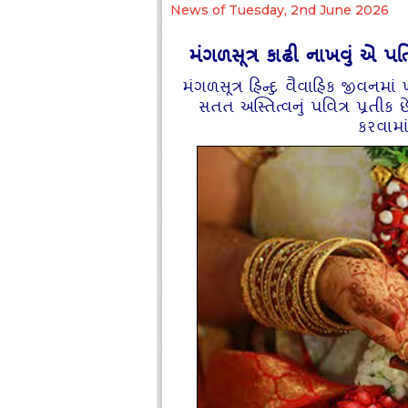
News of Tuesday, 2nd June 2026
મંગળસૂત્ર કાઢી નાખવું એ પતિ પ્ર
મંગળસૂત્ર હિન્‍દુ વૈવાહિક જીવનમા
સતત અસ્‍તિત્‍વનું પવિત્ર પ્રતીક 
કરવામાં