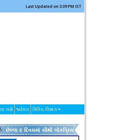
Last Updated on 3:39 PM IST
લા અંકો
જાહેરાત
વિવિધ વિભાગ
છેલ્લા 8 દિવસમાં સૌથી લોકપ્રિય