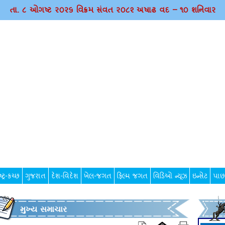
તા. ૮ ઓગષ્ટ ર૦ર૬ વિક્રમ સંવત ર૦૮૨ અષાઢ વદ – ૧૦ શનિવાર
્ટ્ર-કચ્છ
ગુજરાત
દેશ-વિદેશ
ખેલ-જગત
ફિલ્મ જગત
વિડિઓ ન્યૂઝ
ઇન્સેટ
પાછ
મુખ્ય સમાચાર