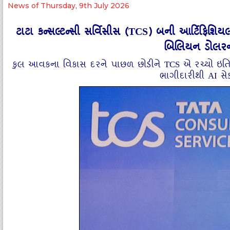
News of Thursday, 9th July 2026
ટાટા કન્સલ્ટન્સી સર્વિસીસ (TCS) બની આર્ટિફિશિય
બિલિયન ડોલરન
કુલ આવકના વિકાસ દરને પાછળ છોડીને TCS એ રચ્યો ઇતિહાસ
ભાગીદારીથી AI સે