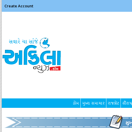
Create Account
હોમ
મુખ્ય સમાચાર
રાજકોટ
સૌરાષ્ટ
મુ