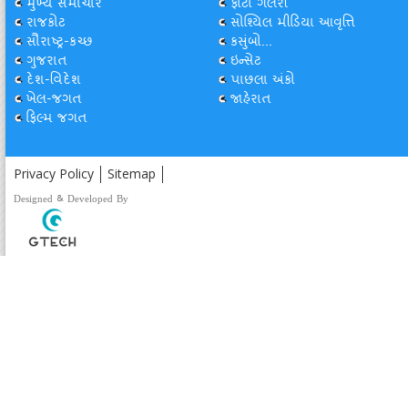
મુખ્ય સમાચાર
ફોટો ગેલેરી
રાજકોટ
સોશ્યિલ મીડિયા આવૃત્તિ
સૌરાષ્ટ્ર-કચ્છ
કસુંબો...
ગુજરાત
ઇન્સેટ
દેશ-વિદેશ
પાછલા અંકો
ખેલ-જગત
જાહેરાત
ફિલ્મ જગત
Privacy Policy
Sitemap
Designed & Developed By