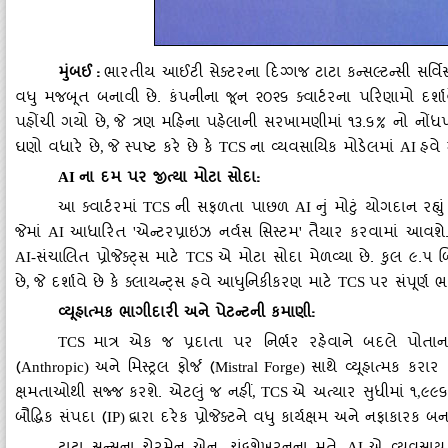
મુંબઈ
:
ભારતીય આઈટી સેક્ટરના દિગ્ગજ ટાટા કન્સલ્ટન્સી સર્વિ
વધુ મજબૂત બનાવી છે. કંપનીના જૂન ૨૦૨૬ ક્વાર્ટરના પરિણામો દર્શા
પહોંચી ગયો છે
જે ત્રણ મહિના પહેલાની સરખામણીમાં ૧૩.૬% નો નોંધપ
,
ઘણો વધારે છે
જે સ્પષ્ટ કરે છે કે
ના વ્યવસાયિક મોડેલમાં
હવે 
,
TCS
AI
ના દમ પર જીત્યા મોટા સોદા:
AI
આ ક્વાર્ટરમાં
ની સફળતા પાછળ
નું મોટું યોગદાન રહ્ય
TCS
AI
જેમાં
આધારિત
એન્ટરપ્રાઇઝ નર્વસ સિસ્ટમ
તૈયાર કરવામાં આવશ
AI
'
'
સંચાલિત પ્રોજેક્ટ્સ માટે
એ મોટા સોદા મેળવ્યા છે. કુલ ૯.૫ બિલ
AI-
TCS
છે
જે દર્શાવે છે કે ક્લાયન્ટ્સ હવે આધુનિકીકરણ માટે
પર સંપૂર્ણ ભર
,
TCS
વ્યૂહાત્મક ભાગીદારી અને પેટન્ટની કમાણી:
માત્ર એક જ પ્રદાતા પર નિર્ભર રહેવાને બદલે પોતા
TCS
(
અને મિસ્ટ્રલ ફોર્જ (
સાથે વ્યૂહાત્મક કરાર ક
Anthropic)
Mistral Forge)
ક્ષમતાઓથી સજ્જ કરશે. એટલું જ નહીં
એ અત્યાર સુધીમાં ૧
૯૯
, TCS
,
બૌદ્ધિક સંપદા (
દ્વારા દરેક પ્રોજેક્ટને વધુ કાર્યક્ષમ અને નફાકારક બ
IP)
, AI