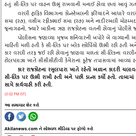
હતું. સી-લિક પર વાહન ઊભું રાખવાની મનાઈ હોવા છતાં આવું ગતકડું
વરલી ટ્રાફિક વિભાગના કોન્‍સ્‍ટેબલની ફરિયાદને આધારે વર
સમા (૨૭), વસીમ રફીકભાઈ સમા (૨૭) અને નાદીરઅલી મોહમ્‍મદ નો
જૂનાગઢનો, જ્‍યારે બાકીના ત્રણ રાજકોટના વતની હોવાનું પોલીસે જણાવ
પોલીસના જણાવ્‍યા મુજબ શનિવારની બપોરે બે વાગ્‍યાની આસપા
માહિતી મળી હતી કે સી-લિક પર બ્‍લેક સ્‍કોર્પિયો ઊભી રહી હતી 
કાર વરલી તરફ જઈ રહી હોવાનું જાણવા મળતાં સી-લિકના વરલીના 
ટોલપ્‍લાઝા ખાતે સીસીસીટીવી કેમેરાનાં ફૂટેજ તપાસવામાં આવ્‍યાં હત
કાર રાજકોટના રસુલપારા ખાતે રહેતો અજ્ઞાન કાદરી ચલાવતો
સી-લિક પર ઊભી રાખી હતી અને પછી ડાન્‍સ કર્યો હતો. તાબામાં
સામે કાર્યવાહી કરી હતી.
(3:02 PM IST)
આ સમાચાર શેર કરો
Akilanews.com ને સોશ્યલ મીડિયા પર ફોલો કરો