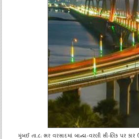
મુંબઈ તા.૮: ભર વરસાદમાં બાન્‍દ્રા-વરલી સી-લિક પર કાર 