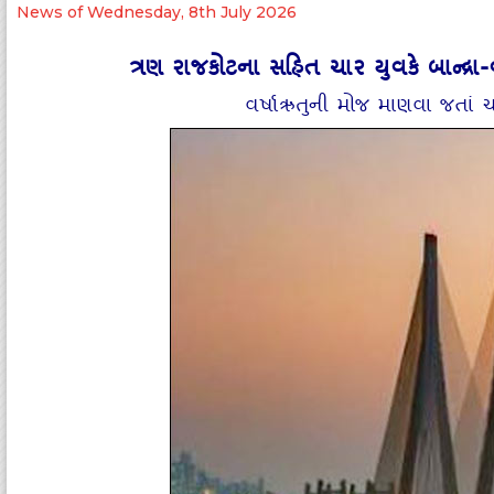
News of Wednesday, 8th July 2026
ત્રણ રાજકોટના સહિત ચાર યુવકે બાન્‍દ્રા
વર્ષાઋતુની મોજ માણવા જતાં ચા