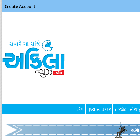
Create Account
હોમ
મુખ્ય સમાચાર
રાજકોટ
સૌરાષ્ટ
સમા