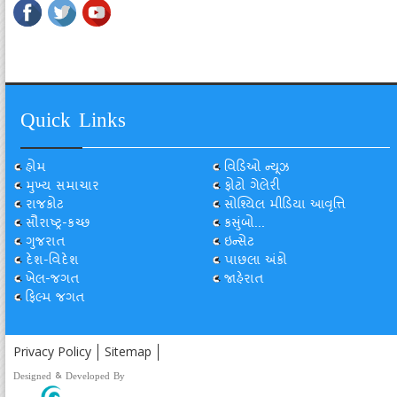
Quick Links
હોમ
વિડિઓ ન્યૂઝ
મુખ્ય સમાચાર
ફોટો ગેલેરી
રાજકોટ
સોશ્યિલ મીડિયા આવૃત્તિ
સૌરાષ્ટ્ર-કચ્છ
કસુંબો...
ગુજરાત
ઇન્સેટ
દેશ-વિદેશ
પાછલા અંકો
ખેલ-જગત
જાહેરાત
ફિલ્મ જગત
Privacy Policy
Sitemap
Designed & Developed By