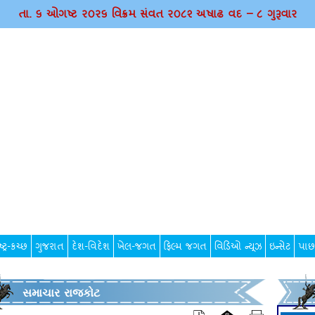
તા. ૬ ઓગષ્ટ ર૦ર૬ વિક્રમ સંવત ર૦૮૨ અષાઢ વદ – ૮ ગુરૂવાર
્ટ્ર-કચ્છ
ગુજરાત
દેશ-વિદેશ
ખેલ-જગત
ફિલ્મ જગત
વિડિઓ ન્યૂઝ
ઇન્સેટ
પાછ
સમાચાર રાજકોટ