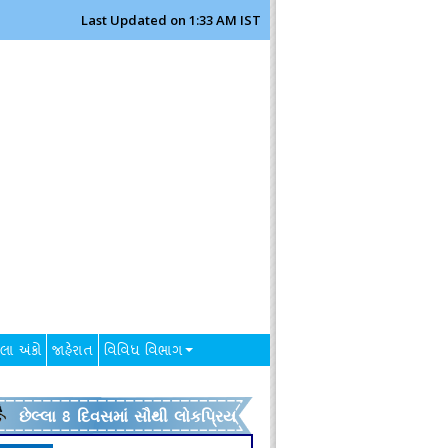
Last Updated on 1:33 AM IST
લા અંકો
જાહેરાત
વિવિધ વિભાગ
છેલ્લા 8 દિવસમાં સૌથી લોકપ્રિય