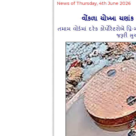
News of Thursday, 4th June 2026
વોંકળા ચોખ્‍ખા ચણાંક 
તમામ વોર્ડમાં દરેક કોર્પોરેટરોએ પ્
જરૂરી સ