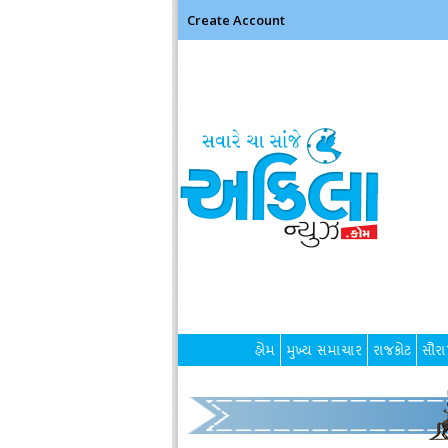
Create Account
હોમ
મુખ્ય સમાચાર
રાજકોટ
સૌરાષ