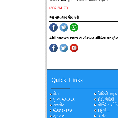
અવરોધોને દૂર કરવામાં આવી રહ્યા છે.
(2:37 PM IST)
આ સમાચાર શેર કરો
Akilanews.com ને સોશ્યલ મીડિયા પર ફોલ
Quick Links
હોમ
વિડિઓ ન્યૂઝ
મુખ્ય સમાચાર
ફોટો ગેલેરી
રાજકોટ
સોશ્યિલ મીડિ
સૌરાષ્ટ્ર-કચ્છ
કસુંબો...
ગુજરાત
ઇન્સેટ