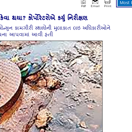
Most 
Pdf
Email
Print
કેવા થયા? કોર્પોરેટરોએ કર્યુ નિરીક્ષણ
રિ-મોન્‍સુન કામગીરી સ્‍થળોની મુલાકાત લઇ અધિકારીઓને
ુચના આપવામાં આવી હતી