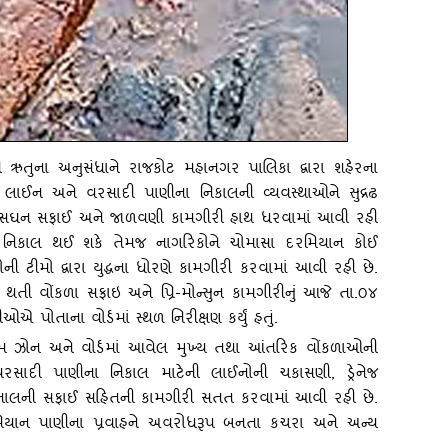
 ઋતુના અનુસંધાને રાજકોટ મહાનગર પાલિકા દ્વારા શહેરના
નેજ લાઈન અને વરસાદી પાણીના નિકાલની વ્‍યવસ્‍થાઓને સુદ્રઢ
ેમજ સઘન સફાઈ અને જાળવણી કામગીરી હાથ ધરવામાં આવી રહી
ી નિકાલ થઈ શકે તેમજ નાગરિકોને ચોમાસા દરમિયાન કોઈ
 ટીમો દ્વારા યુદ્ધના ધોરણે કામગીરી કરવામાં આવી રહી છે.
 થતી વોંકળા સફાઇ અને પ્રિ-મોન્‍સુન કામગીરીનું આજે તા.૦૪
ઓએ પોતાના વોર્ડમાં સ્‍થળ નિરીક્ષણ કર્યું હતું.
મ ઝોન અને વોર્ડમાં આવેલ મુખ્‍ય તથા આંતરિક વોંકળાઓની
રસાદી પાણીના નિકાલ માટેની લાઈનોની ચકાસણી, ડ્રેનેજ
ેનાલની સફાઈ સહિતની કામગીરી સતત કરવામાં આવી રહી છે.
યાન પાણીના પ્રવાહને અવરોધરૂપ બનતા કચરા અને અન્‍ય