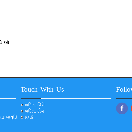
ો કરો
Touch With Us
Foll
અકિલા વિશે
અકિલા ટીમ
યા આવૃત્તિ
સંપર્ક