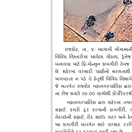
રાજકોટ
, તા., ૪: આગામી ચોમાસાની
વિવિધ વિસ્‍તારોમાં આવેલા વોંકળા, ડ્રે
બનાવવા માટે પ્રિ-મોન્‍સુન કામગીરી ત
છે. શહેરમાં વરસાદી પાણીનો સરળતાથ
અગવડતા ન પડે તે હેતુથી વિવિધ વિભાગોની
જે અંતર્ગત રાજકોટ મહાનગરપાલિકા દ્વારા
ના રોજ સવારે ૦૯.૦૦ વાગ્‍યેથી કોર્પોરેટરશ્રી
મહાનગરપાલિકા દ્વારા શહેરના તમા
સફાઈ
, કચરો દૂર કરવાની કામગીરી, વ
નેટવર્કની સફાઈ, રોડ સાઈડ ગટર અને ક
આ કામગીરી અંતર્ગત ભારે વરસાદ દરમિ