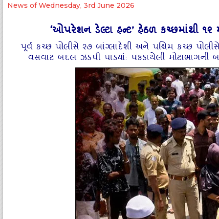
News of Wednesday, 3rd June 2026
‘ઓપરેશન ડેલ્ટા હન્ટ’ હેઠળ કચ્છમાંથી ૧
પૂર્વ કચ્છ પોલીસે ૨૭ બાંગ્લાદેશી અને પશ્ચિમ કચ્છ પોલી
વસવાટ બદલ ઝડપી પાડ્યાં: પકડાયેલી મોટાભાગની બાંગ