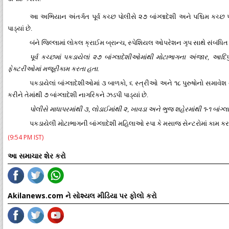
આ અભિયાન અંતર્ગત પૂર્વ કચ્છ પોલીસે ૨૭ બાંગ્લાદેશી અને પશ્ચિમ કચ્છ 
પાડ્યાં છે.
બંને જિલ્લામાં લોકલ ક્રાઈમ બ્રાન્ચ, સ્પેશિયલ ઓપરેશન ગૃપ સાથે સંબં
પૂર્વ કચ્છમાં પકડાયેલાં ૨૭ બાંગ્લાદેશીઓમાંથી મોટાભાગના અંજાર, આ
ફેક્ટરીઓમાં મજૂરીકામ કરતા હતા.
પકડાયેલાં બાંગ્લાદેશીઓમાં ૩ બાળકો, ૬ સ્ત્રીઓ અને ૧૮ પુરુષોનો સમાવે
કરીને તેમાંથી ૭ બાંગ્લાદેશી નાગરિકને ઝડપી પાડ્યાં છે.
પોલીસે માધાપરમાંથી ૩, લોડાઈમાંથી ૨, ખાવડા અને ભુજ શહેરમાંથી ૧-૧ બાંગ્લાદે
પકડાયેલી મોટાભાગની બાંગ્લાદેશી મહિલાઓ સ્પા કે મસાજ સેન્ટરોમાં કામ કરતી
(9:54 PM IST)
આ સમાચાર શેર કરો
Akilanews.com ને સોશ્યલ મીડિયા પર ફોલો કરો