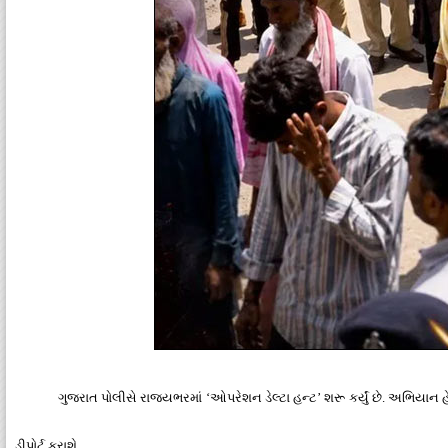
ગુજરાત પોલીસે રાજ્યભરમાં ‘ઓપરેશન ડેલ્ટા હન્ટ’ શરૂ કર્યું છે. અભિયાન હ
ડીપોર્ટ કરાશે.