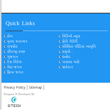
Quick Links
હોમ
વિડિઓ ન્યૂઝ
મુખ્ય સમાચાર
ફોટો ગેલેરી
રાજકોટ
સોશ્યિલ મીડિયા આવૃત્તિ
સૌરાષ્ટ્ર-કચ્છ
કસુંબો...
ગુજરાત
ઇન્સેટ
દેશ-વિદેશ
પાછલા અંકો
ખેલ-જગત
જાહેરાત
ફિલ્મ જગત
Privacy Policy
Sitemap
Designed & Developed By