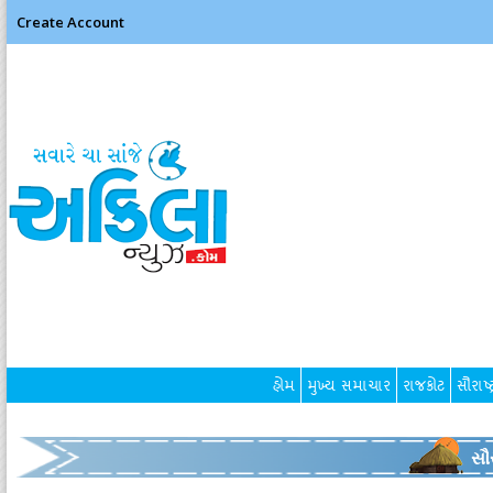
Create Account
હોમ
મુખ્ય સમાચાર
રાજકોટ
સૌરાષ્ટ
સૌર