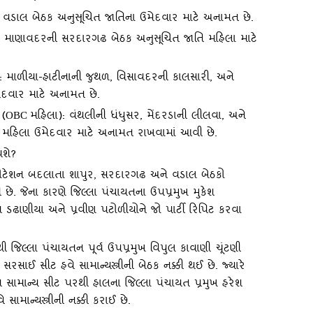
 વડાલ બેઠક અનુસૂચિત જાતિના ઉમેદવાર માટે અનામત છે.
 માણાવદરની સરદારગઢ બેઠક અનુસૂચિત જાતિ મહિલા માટે
):
માળીયા-હાટીનાની જુથળ
,
વિસાવદરની કાલસારી
,
અને
ેદવાર માટે અનામત છે.
 (
મહિલા): વંથલીની ધંધુસર
,
મેંદરડાની લીલવા
,
અને
OBC
 મહિલા ઉમેદવાર માટે અનામત રાખવામાં આવી છે.
શે
?
રોટેશન બદલાતા શાપુર
,
સરદારગઢ અને વડાલ બેઠકો
ે. જેના કારણે જિલ્લા પંચાયતના ઉપપ્રમુખ મુકેશ
ન ડઢાણીયા અને પ્રવીણ પટોળીયોને જો પાર્ટી રિપિટ કરવા
જિલ્લા પંચાયતન પૂર્વ ઉપપ્રમુખ વિપુલ કાવાણી ચૂંટણી
સરસાઈ સીટ હવે સામાન્‍યસ્ત્રીની બેઠક નક્કી થઈ છે. જ્‍યારે
સામાન્‍ય સીટ પરથી હાલના જિલ્લા પંચાયત પ્રમુખ હરેશ
 સામાન્‍યસ્ત્રીની નક્કી કરાઈ છે.