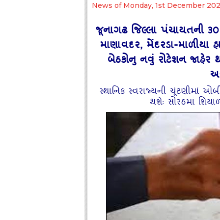
News of Monday, 1st December 20
જૂનાગઢ જિલ્લા પંચાયતની ૩૦ 
માણાવદર, મેંદરડા-માળીયા હ
બેઠકોનુ નવું રોટેશન જાહેર
અવ
સ્‍થાનિક સ્‍વરાજ્‍યની ચૂંટણીમાં
થશેઃ સોરઠમાં શિયા