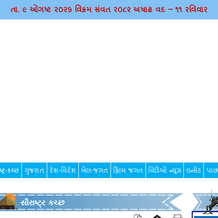
તા. ૯ ઓગષ્ટ ર૦ર૬ વિક્રમ સંવત ર૦૮૨ અષાઢ વદ – ૧૧ રવિવાર
્ટ્ર-કચ્છ
ગુજરાત
દેશ-વિદેશ
ખેલ-જગત
ફિલ્મ જગત
વિડિઓ ન્યૂઝ
ઇન્સેટ
પાછ
સૌરાષ્ટ્ર કચ્છ