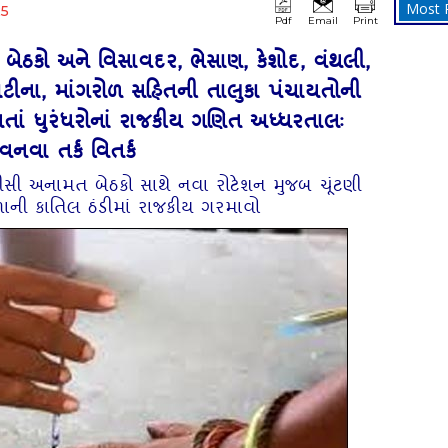
Most 
25
Pdf
Email
Print
બેઠકો અને વિસાવદર, ભેસાણ, કેશોદ, વંથલી,
ાટીના, માંગરોળ સહિતની તાલુકા પંચાયતોની
 થતાં ધુરંધરોનાં રાજકીય ગણિત અધ્‍ધરતાલઃ
નવા તર્ક વિતર્ક
 ઓબીસી અનામત બેઠકો સાથે નવા રોટેશન મુજબ ચૂંટણી
ળાની કાતિલ ઠંડીમાં રાજકીય ગરમાવો