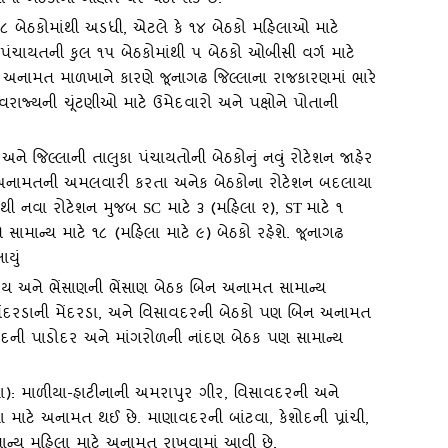
ઓમાં બેઠકોના ગણિત પર પડી શકે છે.
 ૨૮ બેઠકોમાંથી અડધી
,
એટલે કે ૧૪ બેઠકો મહિલાઓ માટે
પંચાયતની કુલ ૧૫ બેઠકોમાંથી ૫ બેઠકો ઓબીસી વર્ગ માટે
અનામત માળખાને કારણે જૂનાગઢ જિલ્લાના રાજકારણમાં ભારે
‍વરાજ્‍યની ચૂંટણીઓ માટે ઉમેદવારો અને પક્ષોને પોતાની
ને જિલ્લાની તાલુકા પંચાયતોની બેઠકોનું નવું રોટેશન જાહેર
ીસી અનામતની અમલવારી કરતા અનેક બેઠકોના રોટેશન બદલાયા
ાંથી નવા રોટેશન મુજબ
માટે ૩ (મહિલા ૨)
,
માટે ૧
SC
ST
સામાન્‍ય માટે ૧૮ (મહિલા માટે ૯) બેઠકો રહેશે. જૂનાગઢ
યું
ય અને ભેંસાણની ભેંસાણ બેઠક બિન અનામત સામાન્‍ય
ેંદરડાની મેંદરડા
,
અને વિસાવદરની બેઠકો પણ બિન અનામત
ોદની પાડોદર અને માંગરોળની નાંદણ બેઠક પણ સામાન્‍ય
ા): માળીયા-હાટીનાની અમરાપુર ગીર
,
વિસાવદરની અને
લા માટે અનામત થઈ છે. માણાવદરની બાંટવા
,
કેશોદની પ્રાંચી
,
ન્‍ય મહિલા માટે અનામત રાખવામાં આવી છે.