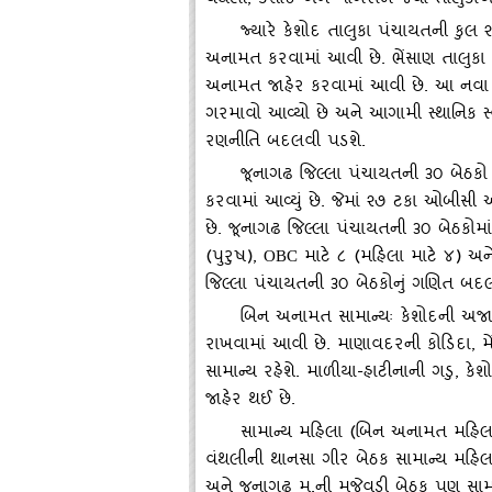
વંથલી
,
કેશોદ અને માંગરોળ જેવા તાલુકા
જ્‍યારે કેશોદ તાલુકા પંચાયતની કુલ
અનામત કરવામાં આવી છે. ભેંસાણ તાલુકા 
અનામત જાહેર કરવામાં આવી છે. આ નવા 
ગરમાવો આવ્‍યો છે અને આગામી સ્‍થાનિક સ્
રણનીતિ બદલવી પડશે.
જૂનાગઢ જિલ્લા પંચાયતની ૩૦ બેઠકો અ
કરવામાં આવ્‍યું છે. જેમાં ૨૭ ટકા ઓબ
છે. જૂનાગઢ જિલ્લા પંચાયતની ૩૦ બેઠકોમ
(પુરુષ)
,
માટે ૮ (મહિલા માટે ૪) અને 
OBC
જિલ્લા પંચાયતની ૩૦ બેઠકોનું ગણિત બદલા
બિન અનામત સામાન્‍યઃ કેશોદની અજા
રાખવામાં આવી છે. માણાવદરની કોડિદા
,
મ
સામાન્‍ય રહેશે. માળીયા-હાટીનાની ગડુ
,
કેશ
જાહેર થઈ છે.
સામાન્‍ય મહિલા (બિન અનામત મહિલ
વંથલીની થાનસા ગીર બેઠક સામાન્‍ય મહિ
અને જૂનાગઢ મ.ની મજેવડી બેઠક પણ સામા