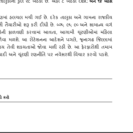
તાલુકાની કુલ ૨૮ બેઠકો છે. અહીં ૮ બેઠકો
અને ૧૪ બેઠકો
OBC
રણમાં હલચલ મચી ગઈ છે. દરેક તાલુકા અને ગામના રાજકીય
ૈયારીઓ શરૂ કરી દીધી છે. બ્‍ગ્‍ઘ્‍
,
લ્‍ઘ્‍
,
લ્‍વ્‍ અને સામાન્‍ય વર્ગ
કોની ફાળવણી કરવામાં આવતા
,
આગામી ચૂંટણીઓમાં મહિલા
ો જોવા મળશે. આ રોટેશનના આદેશને પગલે
,
જૂનાગઢ જિલ્લામાં
ર થાય તેવી શકયતાઓ જોવા મળી રહી છે. આ ફેરફારોથી તમામ
 યાદી અને ચૂંટણી રણનીતિ પર નવેસરથી વિચાર કરવો પડશે.
ો કરો