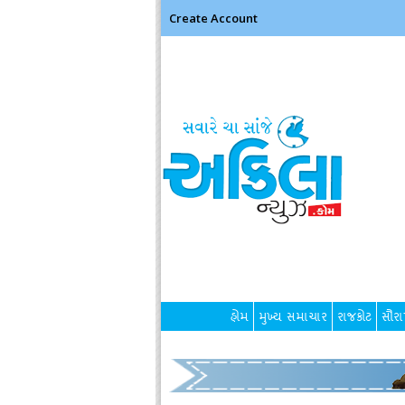
Create Account
હોમ
મુખ્ય સમાચાર
રાજકોટ
સૌરાષ