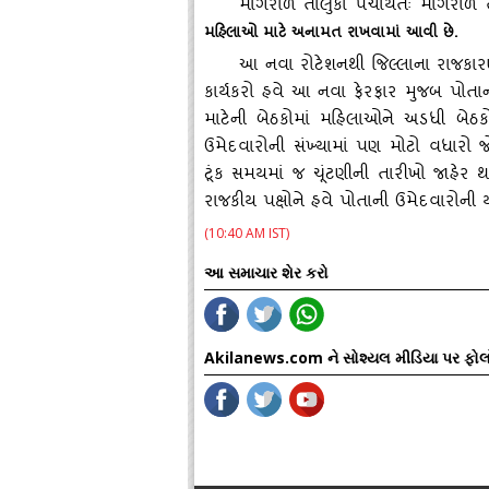
માંગરોળ તાલુકા પંચાયતઃ માંગરોળ 
મહિલાઓ માટે અનામત રાખવામાં આવી છે.
આ નવા રોટેશનથી જિલ્લાના રાજકા
કાર્યકરો હવે આ નવા ફેરફાર મુજબ પોતાની ત
માટેની બેઠકોમાં મહિલાઓને અડધી બેઠ
ઉમેદવારોની સંખ્‍યામાં પણ મોટો વધાર
ટૂંક સમયમાં જ ચૂંટણીની તારીખો જાહે
રાજકીય પક્ષોને હવે પોતાની ઉમેદવારોની
(10:40 AM IST)
આ સમાચાર શેર કરો
Akilanews.com ને સોશ્યલ મીડિયા પર ફોલ