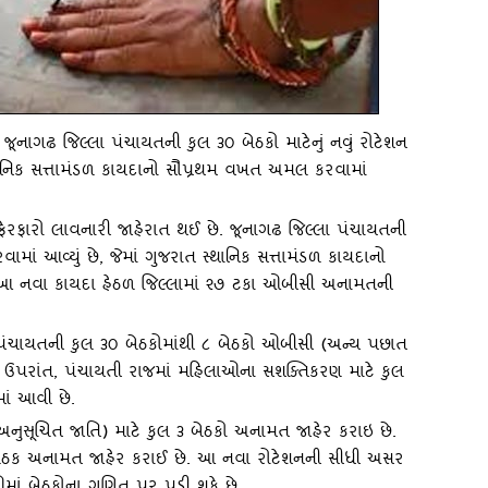
: જૂનાગઢ જિલ્લા પંચાયતની કુલ ૩૦ બેઠકો માટેનું નવું રોટેશન
‍થાનિક સત્તામંડળ કાયદાનો સૌપ્રથમ વખત અમલ કરવામાં
ફેરફારો લાવનારી જાહેરાત થઈ છે. જૂનાગઢ જિલ્લા પંચાયતની
ામાં આવ્‍યું છે
,
જેમાં ગુજરાત સ્‍થાનિક સત્તામંડળ કાયદાનો
 આ નવા કાયદા હેઠળ જિલ્લામાં ૨૭ ટકા ઓબીસી અનામતની
પંચાયતની કુલ ૩૦ બેઠકોમાંથી ૮ બેઠકો ઓબીસી (અન્‍ય પછાત
 ઉપરાંત
,
પંચાયતી રાજમાં મહિલાઓના સશક્‍તિકરણ માટે કુલ
ાં આવી છે.
સૂચિત જાતિ) માટે કુલ ૩ બેઠકો અનામત જાહેર કરાઇ છે.
 બેઠક અનામત જાહેર કરાઈ છે. આ નવા રોટેશનની સીધી અસર