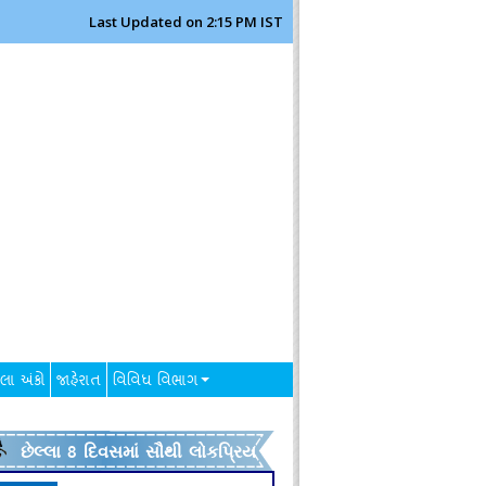
Last Updated on 2:15 PM IST
લા અંકો
જાહેરાત
વિવિધ વિભાગ
છેલ્લા 8 દિવસમાં સૌથી લોકપ્રિય