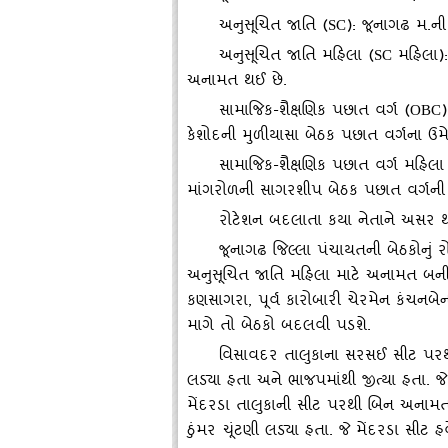
અનુસૂચિત જાતિ (
):
જૂનાગઢ મ.ની
SC
અનુસૂચિત જાતિ મહિલા (
મહિલા):
SC
અનામત થઈ છે.
સામાજિક-શૈક્ષણિક પછાત વર્ગ (
OBC
કેશોદની મુળીયાસા બેઠક પછાત વર્ગના ઉમ
સામાજિક-શૈક્ષણિક પછાત વર્ગ મહિલા
માંગરોળની સાગરશીપ બેઠક પછાત વર્ગની
રોટેશન બદલાતા કયા નેતાને અસર થ
જૂનાગઢ જિલ્લા પંચાયતની બેઠકોનું 
અનુસૂચિત જાતિ મહિલા માટે અનામત બની છ
કણસાગરા
,
પૂર્વ કારોબારી ચેરમેન કંચનબે
માગે તો બેઠકો બદલવી પડશે.
વિસાવદર તાલુકાના સરસઈ સીટ પરથી 
લડ્‍યા હતા અને ભાજપમાંથી જીત્‍યા હતા. જે 
મેંદરડા તાલુકાની સીટ પરથી બિન અનામત 
ઠુંમર ચૂંટણી લડ્‍યા હતા. જે મેંદરડા સીટ હવે