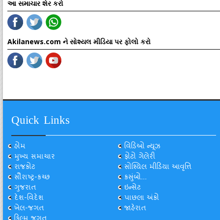
આ સમાચાર શેર કરો
Akilanews.com ને સોશ્યલ મીડિયા પર ફોલો કરો
Quick Links
હોમ
વિડિઓ ન્યૂઝ
મુખ્ય સમાચાર
ફોટો ગેલેરી
રાજકોટ
સોશ્યિલ મીડિયા આવૃત્તિ
સૌરાષ્ટ્ર-કચ્છ
કસુંબો...
ગુજરાત
ઇન્સેટ
દેશ-વિદેશ
પાછલા અંકો
ખેલ-જગત
જાહેરાત
ફિલ્મ જગત