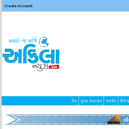
Create Account
હોમ
મુખ્ય સમાચાર
રાજકોટ
સૌરાષ્ટ
સૌર