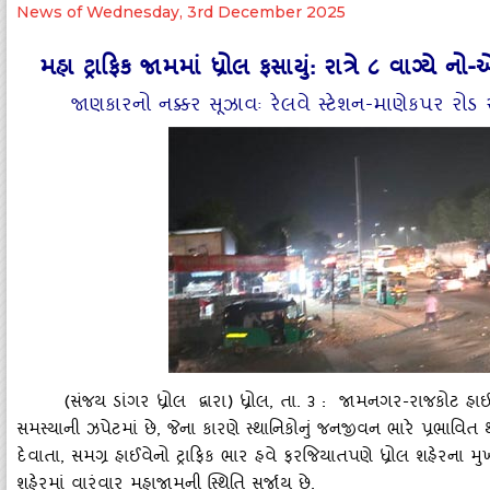
News of Wednesday, 3rd December 2025
મહા ટ્રાફિક જામમાં ધ્રોલ ફસાયું: રાત્રે ૮ વાગ્‍યે નો
જાણકારનો નક્કર સૂઝાવઃ રેલવે સ્‍ટેશન-માણેકપર રોડ ર
(
સંજય ડાંગર ધ્રોલ દ્વારા) ધ્રોલ
,
તા. ૩ : જામનગર-રાજકોટ હાઈવે 
સમસ્‍યાની ઝપેટમાં છે
,
જેના કારણે સ્‍થાનિકોનું જનજીવન ભારે પ્રભાવ
દેવાતા
,
સમગ્ર હાઈવેનો ટ્રાફિક ભાર હવે ફરજિયાતપણે ધ્રોલ શહેરના 
શહેરમાં વારંવાર મહાજામની સ્‍થિતિ સર્જાય છે.