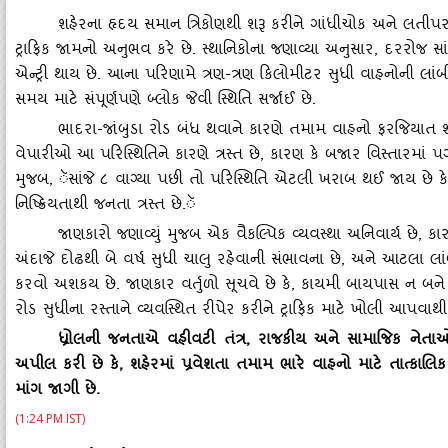
શહેરના હૃદય સમાન ત્રિકોણથી શરૂ કરીને ગાંધીચોક અને લતીપર
ટ્રાફિક જામનો અનુભવ કરે છે. સ્‍થાનિકોના જણાવ્‍યા અનુસાર
,
દરરોજ સાં
એન્‍ટ્રી થાય છે. આના પરિણામે ત્રણ-ત્રણ કિલોમીટર સુધી વાહનોની લાં
સમય માટે સંપૂર્ણપણે બ્‍લોક જેવી સ્‍થિતિ સર્જાઈ છે.
ભાદરા-જાંબુડા રોડ બંધ થવાને કારણે તમામ વાહનો ફરજિયાત શ
વેપારીઓ આ પરિસ્‍થિતિને કારણે ત્રસ્‍ત છે
,
કારણ કે બજાર વિસ્‍તારમાં પ
મુજબ
,
ૅસાંજે ૮ વાગ્‍યા પછી તો પરિસ્‍થિતિ એટલી ખરાબ થઈ જાય છે કે
નિષ્‍ક્રિયતાથી જનતા ત્રસ્‍ત છે.ૅ
જાણકારો જણાવ્‍યું મુજબ એક વૈકલ્‍પિક વ્‍યવસ્‍થા અનિવાર્ય છે
,
કાર
અંદાજે દોઢથી બે વર્ષ સુધી ચાલુ રહેવાની સંભાવના છે
,
અને આટલા લાંબ
કરવો અશકય છે. જાણકાર વર્તુળો સૂચવે છે કે
,
કાયમી બાયપાસ ન બને ત્‍
રોડ સુધીના રસ્‍તાને વ્‍યવસ્‍થિત રીપેર કરીને ટ્રાફિક માટે ખોલી આપવ
ધ્રોલની જનતાએ વહીવટી તંત્ર
, રાજકીય અને સામાજિક નેતાઓન
અપીલ કરી છે કે, શહેરમાં પ્રવેશતા તમામ ભારે વાહનો માટે તાત્‍કાલિક
માંગ જાગી છે.
(1:24 PM IST)