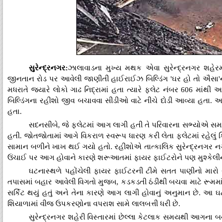
સુરેન્દ્રનગર:
ઝાલાવાડના મુખ્ય મથક એવા સુરેન્દ્રનગર શહેરમ
જીનતાન રોડ પર આવેલી જાણીતી હાઈરાઈઝ બિલ્ડિંગ 'ઘર હો તો ઐસ
મધરાતે જ્યારે લોકો ગાઢ નિદ્રામાં હતા ત્યારે ફ્લેટ નંબર 606 
બિલ્ડિંગના રહીશો જીવ બચાવવા સીડીઓ વાટે નીચે દોડી આવ્યા હતા. આ
હતા.
સદનસીબે, જે ફ્લેટમાં આગ લાગી હતી તે પરિવારના સભ્યોએ સ
હતી. જોતજોતામાં આગે વિકરાળ સ્વરૂપ ધારણ કરી લેતા ફ્લેટમાં રહેલુ
સામાન બળીને ખાખ થઈ ગયો હતો. રહીશોએ તાત્કાલિક સુરેન્દ્રનગર નગ
ઉંચાઈ પર આગ હોવાને કારણે શરૂઆતમાં ફાયર ફાઈટરોને પણ મુશ્કેલીન
ઘટનાસ્થળે પહોંચેલી ફાયર ફાઈટરની ટીમે સતત પાણીનો મારો
તપાસમાં બહાર આવેલી વિગતો મુજબ, કડકડતી ઠંડીથી બચવા માટે રૂમમાં ચ
સર્કિટ થયું હતું અને તેના કારણે આગ લાગી હોવાનું અનુમાન છે. આ
શિયાળામાં વીજ ઉપકરણોના વપરાશ સામે લાલબત્તી ધરી છે.
સુરેન્દ્રનગર શહેરી વિસ્તારમાં છેલ્લા કેટલાક સમયથી આગના બ