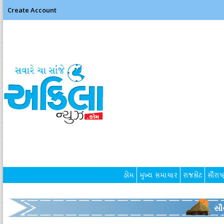
Create Account
હોમ
મુખ્ય સમાચાર
રાજકોટ
સૌરાષ્ટ
સૌર