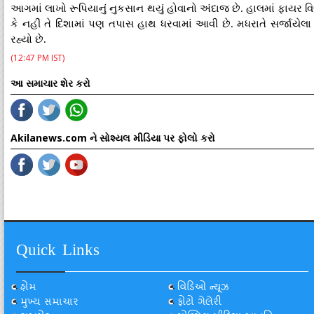
આગમાં લાખો રૂપિયાનું નુકસાન થયું હોવાનો અંદાજ છે. હાલમાં ફાયર વ
કે નહીં તે દિશામાં પણ તપાસ હાથ ધરવામાં આવી છે. મધરાતે સર્જાયે
રહ્યો છે.
(12:47 PM IST)
આ સમાચાર શેર કરો
Akilanews.com ને સોશ્યલ મીડિયા પર ફોલો કરો
Quick Links
હોમ
વિડિઓ ન્યૂઝ
મુખ્ય સમાચાર
ફોટો ગેલેરી