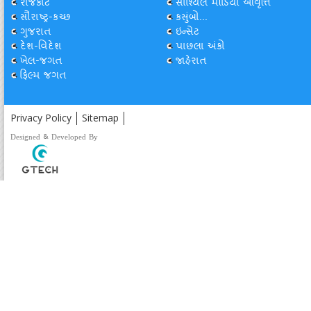
રાજકોટ
સોશ્યિલ મીડિયા આવૃત્તિ
સૌરાષ્ટ્ર-કચ્છ
કસુંબો...
ગુજરાત
ઇન્સેટ
દેશ-વિદેશ
પાછલા અંકો
ખેલ-જગત
જાહેરાત
ફિલ્મ જગત
Privacy Policy
Sitemap
Designed & Developed By