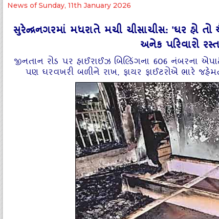
News of Sunday, 11th January 2026
સુરેન્દ્રનગરમાં મધરાતે મચી ચીસાચીસ: 'ઘર હો તો
અનેક પરિવારો રસ્
જીનતાન રોડ પર હાઈરાઈઝ બિલ્ડિંગના 606 નંબરના એપાર્ટમ
પણ ઘરવખરી બળીને રાખ, ફાયર ફાઈટરોએ ભારે જહેમત