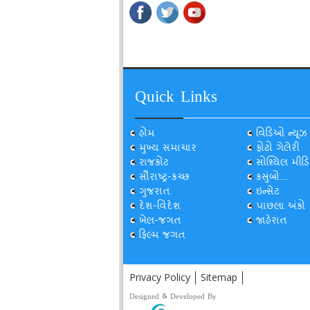
Quick Links
હોમ
વિડિઓ ન્યૂઝ
મુખ્ય સમાચાર
ફોટો ગેલેરી
રાજકોટ
સોશ્યિલ મીડિ
સૌરાષ્ટ્ર-કચ્છ
કસુંબો...
ગુજરાત
ઇન્સેટ
દેશ-વિદેશ
પાછલા અંકો
ખેલ-જગત
જાહેરાત
ફિલ્મ જગત
Privacy Policy
Sitemap
Designed & Developed By