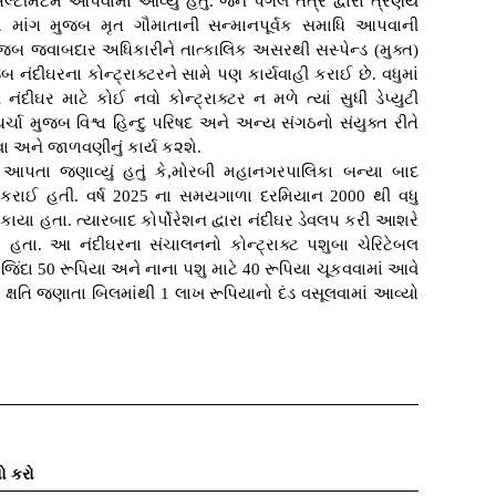
્ટીમેટમ આપવામાં આવ્યું હતું. જેને પગલે તંત્ર દ્વારા ત્રણેય
મ માંગ મુજબ મૃત ગૌમાતાની સન્માનપૂર્વક સમાધિ આપવાની
ુજબ જવાબદાર અધિકારીને તાત્કાલિક અસરથી સસ્પેન્ડ (મુક્ત)
બ નંદીઘરના કોન્ટ્રાક્ટરને સામે પણ કાર્યવાહી કરાઈ છે. વધુમાં
 નંદીઘર માટે કોઈ નવો કોન્ટ્રાક્ટર ન મળે ત્યાં સુધી ડેપ્યુટી
્ચા મુજબ વિશ્વ હિન્દુ પરિષદ અને અન્ય સંગઠનો સંયુક્ત રીતે
ા અને જાળવણીનું કાર્ય ક૨શે.
આપતા જણાવ્યું હતું કે,મોરબી મહાનગરપાલિકા બન્યા બાદ
કરાઈ હતી. વર્ષ 2025 ના સમયગાળા દરમિયાન 2000 થી વધુ
 હતા. ત્યારબાદ કોર્પોરેશન દ્વારા નંદીઘર ડેવલપ કરી આશરે
ા હતા. આ નંદીઘરના સંચાલનનો કોન્ટ્રાક્ટ પશુબા ચેરિટેબલ
ોજિંદા 50 રૂપિયા અને નાના પશુ માટે 40 રૂપિયા ચૂકવવામાં આવે
ષતિ જણાતા બિલમાંથી 1 લાખ રૂપિયાનો દંડ વસૂલવામાં આવ્યો
ો કરો