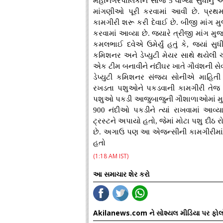
મહાનગરપાલિકાને સાંજે 5 વાગ્યા સુધીનું અલ
માંગણીઓ પૂરી કરવામાં આવી છે. પ્રથ
કામગીરી શરૂ કરી દેવાઈ છે. બીજી માંગ મ
કરવામાં આવ્યા છે. જ્યારે ત્રીજી માંગ મુજ
કમલભાઈ દવેએ ઉમેર્યું હતું કે, જ્યાં સુધી
કમિશનર અને ડેપ્યુટી મેયર સાથે થયેલી ચર
એક ટીમ બનાવીને નંદીઘર ખાતે ગૌવંશની સેવ
ડેપ્યુટી કમિશનર સંજય સોનીએ માહિતી 
રખડતા પશુઓને પકડવાની કામગીરી તેજ 
પશુઓ પકડી આજુબાજુની ગૌશાળાઓમાં મુકાયા
900 નંદીઓ પકડીને ત્યાં રાખવામાં આવ્ય
ટ્રસ્ટને અપાયો હતો, જેમાં મોટા પશુ દીઠ ર
છે. અગાઉ પણ આ એજન્સીની કામગીરીમાં ક્
હતો
(1:18 AM IST)
આ સમાચાર શેર કરો
Akilanews.com ને સોશ્યલ મીડિયા પર ફોલ