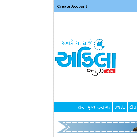
Create Account
હોમ
મુખ્ય સમાચાર
રાજકોટ
સૌરાષ