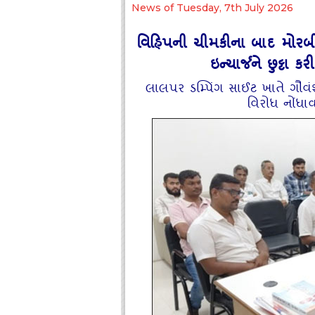
News of Tuesday, 7th July 2026
વિહિપની ચીમકીના બાદ મોરબ
ઇન્ચાર્જને છુટ્ટા
લાલપર ડમ્પિંગ સાઈટ ખાતે ગૌવંશન
વિરોધ નોંધાવ