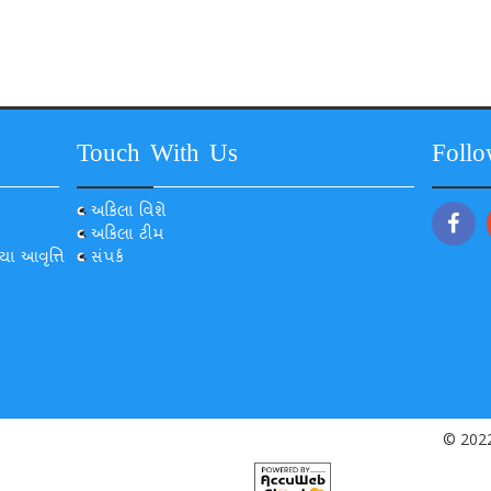
Touch With Us
Foll
અકિલા વિશે
અકિલા ટીમ
યા આવૃત્તિ
સંપર્ક
© 2022