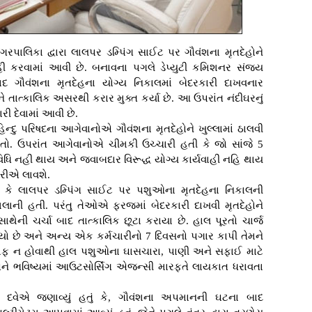
નગરપાલિકા દ્વારા લાલપર ડમ્પિંગ સાઈટ પર ગૌવંશના મૃતદેહોને
્યવાહી કરવામાં આવી છે. બનાવના પગલે ડેપ્યુટી કમિશનર સંજય
 ગૌવંશના મૃતદેહના યોગ્ય નિકાલમાં બેદરકારી દાખવનાર
તાત્કાલિક અસરથી કરાર મુક્ત કર્યા છે. આ ઉપરાંત નંદીઘરનું
 દેવામાં આવી છે.
િન્દુ પરિષદના આગેવાનોએ ગૌવંશના મૃતદેહોને ખુલ્લામાં ઠાલવી
ો હતો. ઉપરાંત આગેવાનોએ ચીમકી ઉચ્ચારી હતી કે જો સાંજે 5
નવિધિ નહી થાય અને જવાબદાર વિરૂદ્ધ યોગ્ય કાર્યવાહી નહિ થાય
ેરીએ લાવશે.
ં કે લાલપર ડમ્પિંગ સાઈટ પર પશુઓના મૃતદેહના નિકાલની
ની હતી. પરંતુ તેઓએ ફરજમાં બેદરકારી દાખવી મૃતદેહોને
થેની ચર્ચા બાદ તાત્કાલિક છૂટા કરાયા છે. હાલ પૂરતો ચાર્જ
 છે અને અન્ય એક કર્મચારીનો 7 દિવસનો પગાર કાપી તેમને
ટાફ ન હોવાથી હાલ પશુઓના ઘાસચારા, પાણી અને સફાઈ માટે
 અને ભવિષ્યમાં આઉટસોર્સિંગ એજન્સી મારફતે લાયકાત ધરાવતા
ાઈ દવેએ જણાવ્યું હતું કે, ગૌવંશના અપમાનની ઘટના બાદ