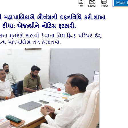
Most 
Pdf
Email
Print
ી મહાપાલિકાએ ગૌવંશની દફનવિધિ કરી,શાખા
 કરી દીધા: એજન્સીને નોટિસ ફટકારી.
ા મૃતદેહો ઠાલવી દેવાતા વિશ્વ હિન્દુ પરિષદે ઉગ્ર
તા મહાપાલિકા તંત્ર હરકતમાં.