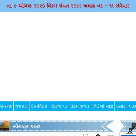
તા. ૯ ઓગષ્ટ ર૦ર૬ વિક્રમ સંવત ર૦૮૨ અષાઢ વદ – ૧૧ રવિવાર
્ટ્ર-કચ્છ
ગુજરાત
દેશ-વિદેશ
ખેલ-જગત
ફિલ્મ જગત
વિડિઓ ન્યૂઝ
ઇન્સેટ
પાછ
સૌરાષ્ટ્ર કચ્છ