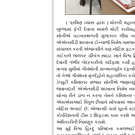
( પ્રવિણ વ્યાસ દ્વારા ) મોરબી મહા
ખુલ્લામાં ફેંકી દેવાના મામલે મોટી કાર
સોનીએ ઘટનાસ્થળની મુલાકાત લીધા બાદ
એએનસીડી શાખાના ઈન્ચાર્જ નિમેષ ખમલાને 
સંચાલન કરતી એજન્સીને પણ નોટિસ ફટકારી
ગઈકાલે લાલપર ડમ્પિંગ સાઇટ ખાતે વિશ્વ હ
દેવાની ગંભીર બેદરકારીનો પર્દાફાશ કર્ય
વાગ્યા સુધીમાં ગૌવંશોની સન્માનપૂર્વક દફ
તો તેઓ ગૌવંશના મૃતદેહોને મહાપાલિકા કચ
ડેપ્યુટી કમિશનર સંજય સોનીએ જણાવ્યુ
જવાબદારી એએનસીડી શાખાના નિમેષ ખમલા
યોગ્ય રીતે ડમ્પ ન કરતા તેમને કમિશનર સા
એસએસઆઈ વિપુલ છૈયાને સોંપવામાં આવ્યો
નોટિસ અપાઈ છે. એજન્સી પાસે પૂરતો સ્
કોર્પોરેશનની ટીમ 3 શિફ્ટમાં કામ કરશે
અધિકારીની નિમણૂક કરાશે.
આ મુદ્દે વિશ્વ હિન્દુ પરિષદના કમલભ