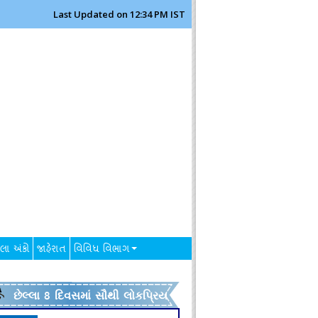
Last Updated on 12:34 PM IST
લા અંકો
જાહેરાત
વિવિધ વિભાગ
છેલ્લા 8 દિવસમાં સૌથી લોકપ્રિય