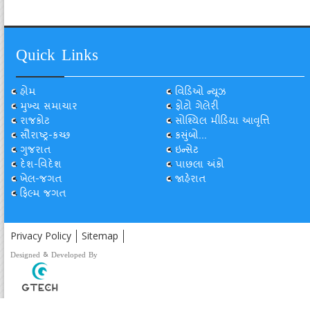
Quick Links
હોમ
વિડિઓ ન્યૂઝ
મુખ્ય સમાચાર
ફોટો ગેલેરી
રાજકોટ
સોશ્યિલ મીડિયા આવૃત્તિ
સૌરાષ્ટ્ર-કચ્છ
કસુંબો...
ગુજરાત
ઇન્સેટ
દેશ-વિદેશ
પાછલા અંકો
ખેલ-જગત
જાહેરાત
ફિલ્મ જગત
Privacy Policy
Sitemap
Designed & Developed By