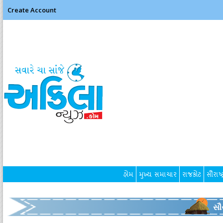
Create Account
હોમ
મુખ્ય સમાચાર
રાજકોટ
સૌરાષ્ટ
સૌર