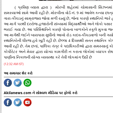
( પ્રવિણ વ્યાસ દ્વારા ) મોરબી શહેરમાં ચોમાસાની સિઝનમાં
સમસ્યાઓ સામે આવી રહી છે. મોરબીના વોર્ડ નં. 9 માં આવેલ કન્યા છાત
ગારા-કીચડનું સામ્રાજ્ય જોવા મળી રહ્યું છે, જેના કારણે સ્થાનિકો ભારે
આ માર્ગ પરથી દરરોજ હજારોની સંખ્યામાં વિદ્યાર્થીઓ અને લોકો પસાર થા
ભરાઈ ગયા છે. આ પરિસ્થિતિને કારણે પોતાના બાળકોને સ્કૂલે મુકવા જ
આ માર્ગથી લઈને બાયપાસ સુધીનો આખો રોડ કાદવ-કીચડવાળો બની ગયો હ
સ્થાનિકોની ધીરજ હવે ખૂટી રહી છે. છેલ્લા 4 દિવસથી સતત સ્થાનિક ક
આવી રહી છે. તેમ છતાં, પાલિકા તંત્ર કે પદાધિકારીઓ દ્વારા સમસ્યાનું
કોર્પોરેટર અને મેયર દ્વારા યોગ્ય કામગીરી ન કરાતા લોકોમાં વ્યાપક રો
પાણીના નિકાલની યોગ્ય વ્યવસ્થા કરે તેવી લોકમાંગ ઉઠી છે
(12:32 AM IST)
આ સમાચાર શેર કરો
Akilanews.com ને સોશ્યલ મીડિયા પર ફોલો કરો