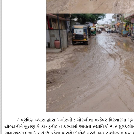
( પ્રવિણ વ્યાસ દ્વારા ) મોરબી : મોરબીના વજેપર વિસ્તારમાં મુ
યોગ્ય રીતે બુરાણ કે કોન્ક્રીટ ન ક૨વામાં આવતા સ્થાનિકો ભારે મુશ્કેલ
સામ્રાજ્ય છવાઈ ગયું છે, જેના કારણે લોકોને ઘરની બહાર નીકળવું પણ દુષ્