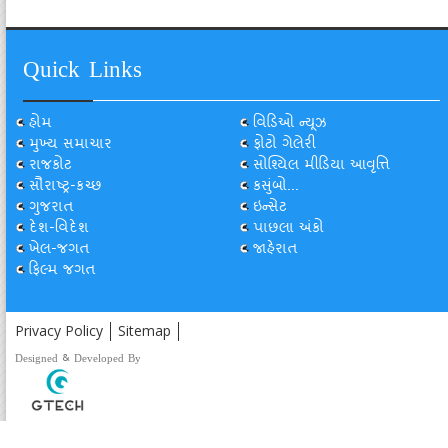
Quick Links
હોમ
વિડિઓ ન્યૂઝ
મુખ્ય સમાચાર
ફોટો ગેલેરી
રાજકોટ
સોશ્યિલ મીડિયા આવૃત્તિ
સૌરાષ્ટ્ર-કચ્છ
કસુંબો...
ગુજરાત
ઇન્સેટ
દેશ-વિદેશ
પાછલા અંકો
ખેલ-જગત
જાહેરાત
ફિલ્મ જગત
Privacy Policy
Sitemap
Designed & Developed By