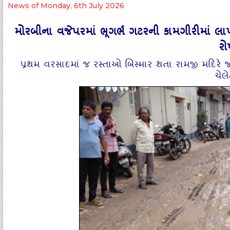
News of Monday, 6th July 2026
મોરબીના વજેપરમાં ભૂગર્ભ ગટરની કામગીરીમાં લાપરવ
રો
પ્રથમ વરસાદમાં જ રસ્તાઓ બિસ્માર થતા રામજી મંદિરે જત
ચેલે