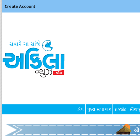
Create Account
હોમ
મુખ્ય સમાચાર
રાજકોટ
સૌરાષ્ટ
સૌર