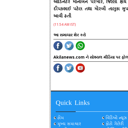
ઓર્ડિનેટર મીનાબેન પરમાર
, જિલ્લા ક્ષય
દીપકભાઈ પટેલ તથા મોરબી તાલુકા સુપર
આવી હતી
(11:54 AM IST)
આ સમાચાર શેર કરો
Akilanews.com ને સોશ્યલ મીડિયા પર ફોલ
Quick Links
હોમ
વિડિઓ ન્યૂઝ
મુખ્ય સમાચાર
ફોટો ગેલેરી