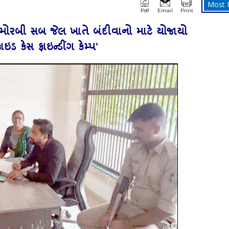
Most 
Pdf
Email
Print
યક્રમઃ મોરબી સબ જેલ ખાતે બંદીવાનો માટે યોજાયો
સીફાઇડ કેસ ફાઇન્‍ડીંગ કેમ્‍પ'