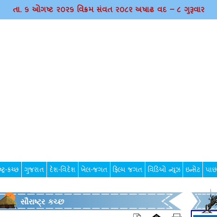
તા. ૬ ઓગષ્ટ ર૦ર૬ વિક્રમ સંવત ર૦૮૨ અષાઢ વદ – ૮ ગુરૂવાર
્ટ્ર-કચ્છ
ગુજરાત
દેશ-વિદેશ
ખેલ-જગત
ફિલ્મ જગત
વિડિઓ ન્યૂઝ
ઇન્સેટ
પાછ
સૌરાષ્ટ્ર કચ્છ