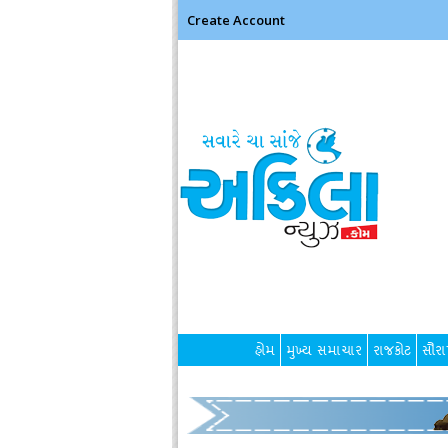
Create Account
હોમ
મુખ્ય સમાચાર
રાજકોટ
સૌરાષ