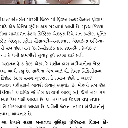
ાન' અંતર્ગત મોરબી જિલ્લામાં પ્રિઝન ઇન્‍ટરવેન્‍શન પ્રોગ્રામ
ગ માટે એક વિશેષ ઝુંબેશ હાથ ધરવામાં આવી છે. મુખ્‍ય જિલ્લા
ાર્ગદર્શન હેઠળ ડિસ્‍ટ્રિક્‍ટ એઇડ્‍સ ઙ્ઘિવેન્‍શન કન્‍ટ્રોલ યુનિટ
્‍ટેટ એઇડ્‍સ કંટ્રોલ સોસાયટી-અમદાવાદ, એલાઇન્‍સ ઇન્‍ડિયા-
મોરબી સબ જેલ ખાતે
‘ઇન્‍ટેન્‍સીફાઇડ કેસ ફાઇન્‍ડીંગ કેમ્‍પેઇન'
આ કેમ્‍પની કામગીરી સુચારુ રૂપે સંપન્ન થઈ હતી.
ં અદ્યતન હેન્‍ડ હેલ્‍ડ એક્‍સ-રે મશીન દ્વારા બંદીવાનોના ચેસ્‍ટ
વામાં આવી રહ્યું છે, સાથે જ એચ.આઇ.વી. તેમજ સિફિલીસના
ોજેક્‍ટ હેઠળ સમગ્ર ગુજરાતની તમામ જેલોના અંદાજે
સ્‍થ્‍ય પરીક્ષણને આવરી લેવાનું લક્ષ્યાંક છે. મોરબી સબ જેલ
વાનો પ્રાથમિક સ્‍ક્રીનિંગ કરવામાં આવ્‍યું હતું, જેમાં નવા ૫૫
સ્‍પદ કેસ મળી આવ્‍યા છે. આ તમામના સેમ્‍પલ વધુ તપાસ
ર ખાતે મોકલવામાં આવ્‍યા છે. અત્રેની જેલના તમામ બંદીવાનોનું
વામાં આવનાર છે.
 કેમ્‍પને સફળ બનાવવા સુભિક્ષા પ્રોજેક્‍ટના પ્રિઝન કો-