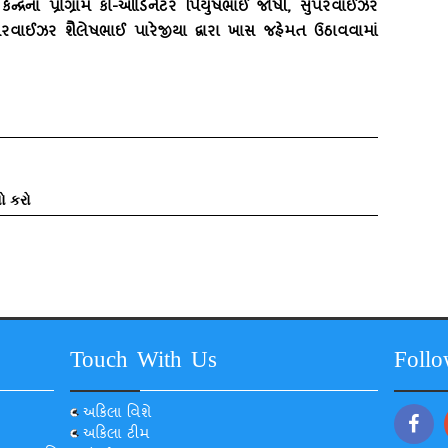
 કેન્‍દ્રના પ્રોગ્રામ કો-ઓર્ડિનેટર પિયુષભાઈ જોષી, સુપરવાઈઝર
વાઈઝર શૈલેષભાઈ પારેજીયા દ્વારા ખાસ જહેમત ઉઠાવવામાં
ો કરો
Touch With Us
Foll
અકિલા વિશે
અકિલા ટીમ