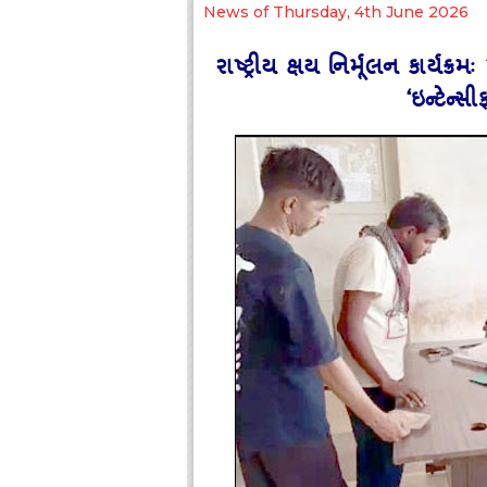
News of Thursday, 4th June 2026
રાષ્‍ટ્રીય ક્ષય નિર્મૂલન કાર્
‘ઇન્‍ટેન્‍