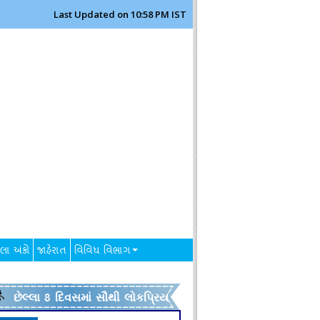
Last Updated on 10:58 PM IST
લા અંકો
જાહેરાત
વિવિધ વિભાગ
છેલ્લા 8 દિવસમાં સૌથી લોકપ્રિય