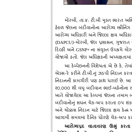
મોરબી
, તા.૪: ટી.બી મુક્‍ત ભારત અભિય
હેઠળ જેલના બંદીવાનોના આરોગ્‍ય સ્‍ક્રીનિં
આરોગ્‍ય અધિકારી અને જિલ્લા ક્ષય અધિકારીના મ
(
)-મોરબી, જેલ પ્રશાસન, ગુજરાત સ
DAPCU
દિલ્‍હી અને
ના સંયુક્‍ત ઉપક્રમે 
GSNP+
યોજાયો હતો. જેલ અધિક્ષકની અધ્‍યક્ષતામાં 
આ કેમ્‍પેઇનની વિશેષતા એ છે કે
, તેમા
એક્‍સ-રે કરીને ટી.બી.નું ઝડપી નિદાન કર
નિદાનની કામગીરી પણ હાથ ધરાઈ છે. આ ઙ્ક
૨૦,૦૦૦ થી વધુ બંદીવાન ભાઈ-બહેનોના સ્‍વા
ખાતે યોજાયેલા આ કેમ્‍પમાં જેલના તમામ બંદી
બંદીવાનોનું સઘન ચેક-અપ કરાતા ૦૫ શંકા
અને ચોક્કસ નિદાન માટે જિલ્લા ક્ષય કેન્‍દ્
આગામી સમયમાં દૈનિક ધોરણે ચેક-અપ કર
આરોગ્‍યપ્રદ વાતાવરણ ઊભું કરતા આ