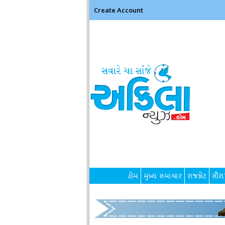
Create Account
હોમ
મુખ્ય સમાચાર
રાજકોટ
સૌરાષ