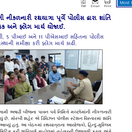
Most 
Pdf
Email
Print
 નીકળનારી રથયાત્રા પૂર્વે પોલીસ દ્વારા શાંતિ
ક અને ફ્લેગ માર્ચ યોજાઈ.
એસપી, 5 પીઆઈ અને 11 પીએસઆઈ સહિતના પોલીસ
સ્થાની સમીક્ષા કરી ફ્લેગ માર્ચ કાઢી.
આગામી અષાઢી બીજના પાવન પર્વ નિમિત્તે મચ્છોમાંની નીકળનારી
ં છે. મોરબી શહેર એ ડિવિઝન પોલીસ સ્ટેશન વિસ્તારમાં શાંતિ
વ્યું હતું. આ બેઠકમાં રથયાત્રાના આયોજકો, હિન્દુ-મુસ્લિમ
ટિંગ કરી શાંતિપૂર્ણ માહોલમાં તહેવારની ઉજવણી કરવા અંગે