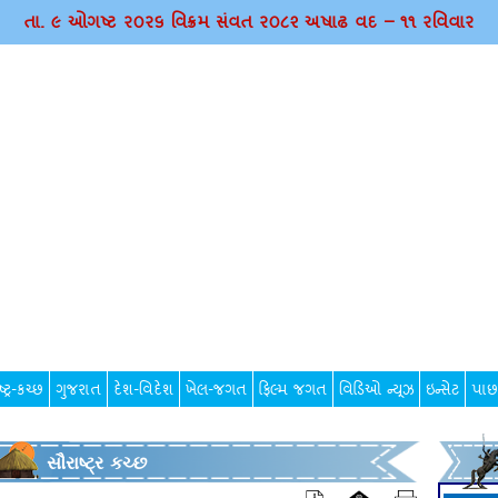
તા. ૯ ઓગષ્ટ ર૦ર૬ વિક્રમ સંવત ર૦૮૨ અષાઢ વદ – ૧૧ રવિવાર
્ટ્ર-કચ્છ
ગુજરાત
દેશ-વિદેશ
ખેલ-જગત
ફિલ્મ જગત
વિડિઓ ન્યૂઝ
ઇન્સેટ
પાછ
સૌરાષ્ટ્ર કચ્છ