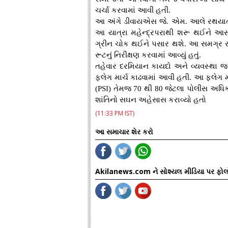
ચર્ચા કરવામાં આવી હતી.
આ અંગે ડીવાયએસ જે. એમ. આલે રથયાત્રાન
આ યાત્રા મહેન્દ્રપરાથી શરૂ થઈને આ
ગ્રીન ચોક થઈને પસાર થશે. આ સમગ્ર રૂટ પ
રૂટનું નિરીક્ષણ કરવામાં આવ્યું હતું.
તહેવાર દરમિયાન કાયદો અને વ્યવસ્થા જળવા
ફ્લેગ માર્ચ કાઢવામાં આવી હતી. આ ફ્લે
(PSI) તેમજ 70 થી 80 જેટલા પોલીસ અધિક
શાંતિનો સઘન અહેસાસ કરાવ્યો હતો
(11:33 PM IST)
આ સમાચાર શેર કરો
Akilanews.com ને સોશ્યલ મીડિયા પર ફોલ