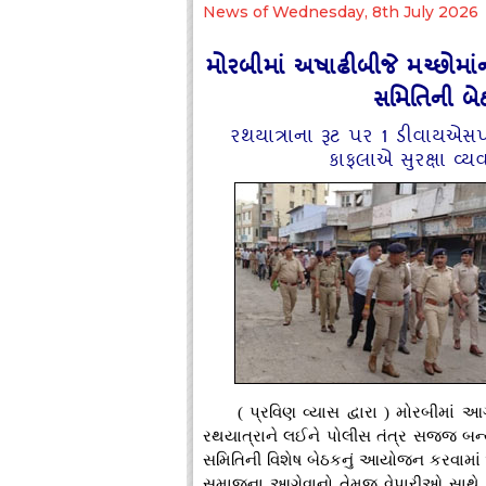
News of Wednesday, 8th July 2026
મોરબીમાં અષાઢીબીજે મચ્છોમાંની
સમિતિની બેઠ
રથયાત્રાના રૂટ પર 1 ડીવાય
કાફલાએ સુરક્ષા વ્યવ
( પ્રવિણ વ્યાસ દ્વારા ) મોરબીમાં 
રથયાત્રાને લઈને પોલીસ તંત્ર સજ્જ બન્યુ
સમિતિની વિશેષ બેઠકનું આયોજન કરવામાં આ
સમાજના આગેવાનો તેમજ વેપારીઓ સાથે મિ