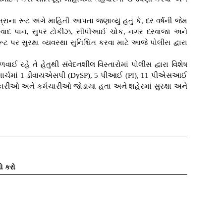
ા રૂટ અંગે માહિતી આપતા જણાવ્યું હતું કે, દર વર્ષની જેમ
સ્વાદ પાન, સુપર ટોકીઝ, સીપીઆઈ ચોક, નગર દરવાજા અને
ર સુરક્ષા વ્યવસ્થા સુનિશ્ચિત કરવા માટે આજે પોલીસ દ્વારા
ઈ રહે તે હેતુથી સંવેદનશીલ વિસ્તારોમાં પોલીસ દ્વારા વિશેષ
ગ માર્ચમાં 1 ડીવાયએસપી (DySP), 5 પીઆઈ (PI), 11 પીએસઆઈ
ારીઓ અને કર્મચારીઓ જોડાયા હતા અને શહેરમાં સુરક્ષા અને
ો કરો