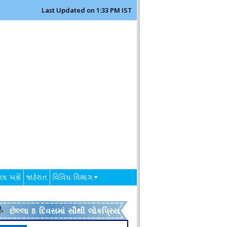
Last Updated on 1:33 PM IST
લા અંકો
જાહેરાત
વિવિધ વિભાગ
છેલ્લા 8 દિવસમાં સૌથી લોકપ્રિય