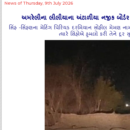
News of Thursday, 9th July 2026
અમરેલીના લીલીયાના અંટાળીયા નજીક બોર્ડર 
સિંહ -સિંહણના મેટિંગ પિરિયડ દરમિયાન સોહીલ મેમણ નામન
ત્યારે સિંહોએ હુમલો કરી તેને દૂ