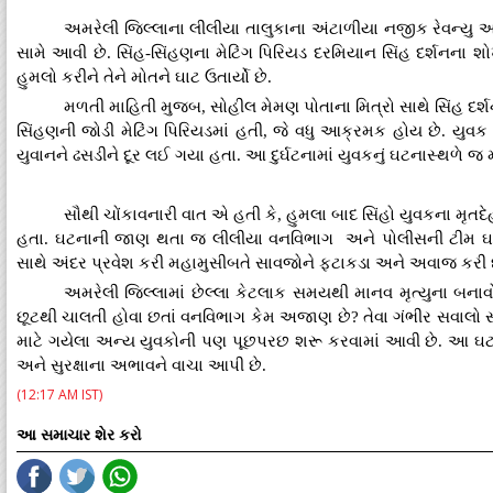
અમરેલી જિલ્લાના લીલીયા તાલુકાના અંટાળીયા નજીક રેવન્યુ અન
સામે આવી છે. સિંહ-સિંહણના મેટિંગ પિરિયડ દરમિયાન સિંહ દર્શનના 
હુમલો કરીને તેને મોતને ઘાટ ઉતાર્યો છે.
મળતી માહિતી મુજબ, સોહીલ મેમણ પોતાના મિત્રો સાથે સિંહ દર્શ
સિંહણની જોડી મેટિંગ પિરિયડમાં હતી, જે વધુ આક્રમક હોય છે. યુવ
યુવાનને ઢસડીને દૂર લઈ ગયા હતા. આ દુર્ઘટનામાં યુવકનું ઘટનાસ્થળે જ મો
સૌથી ચોંકાવનારી વાત એ હતી કે, હુમલા બાદ સિંહો યુવકના મૃતદ
હતા. ઘટનાની જાણ થતા જ લીલીયા વનવિભાગ અને પોલીસની ટીમ ઘટન
સાથે અંદર પ્રવેશ કરી મહામુસીબતે સાવજોને ફટાકડા અને અવાજ કરી દૂ
અમરેલી જિલ્લામાં છેલ્લા કેટલાક સમયથી માનવ મૃત્યુના બનાવોમ
છૂટથી ચાલતી હોવા છતાં વનવિભાગ કેમ અજાણ છે? તેવા ગંભીર સવાલો સ્થાન
માટે ગયેલા અન્ય યુવકોની પણ પૂછપરછ શરૂ કરવામાં આવી છે. આ ઘટન
અને સુરક્ષાના અભાવને વાચા આપી છે.
(12:17 AM IST)
આ સમાચાર શેર કરો