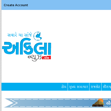
Create Account
હોમ
મુખ્ય સમાચાર
રાજકોટ
સૌરાષ્ટ
સૌર