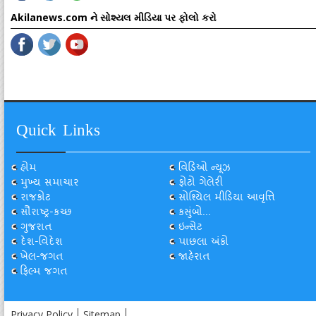
Akilanews.com ને સોશ્યલ મીડિયા પર ફોલો કરો
Quick Links
હોમ
વિડિઓ ન્યૂઝ
મુખ્ય સમાચાર
ફોટો ગેલેરી
રાજકોટ
સોશ્યિલ મીડિયા આવૃત્તિ
સૌરાષ્ટ્ર-કચ્છ
કસુંબો...
ગુજરાત
ઇન્સેટ
દેશ-વિદેશ
પાછલા અંકો
ખેલ-જગત
જાહેરાત
ફિલ્મ જગત
Privacy Policy
Sitemap