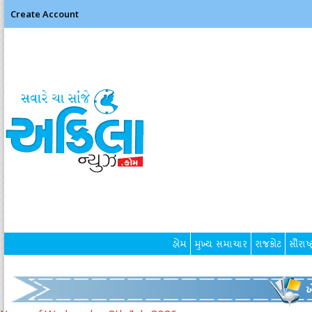
Create Account
હોમ
મુખ્ય સમાચાર
રાજકોટ
સૌરાષ્ટ