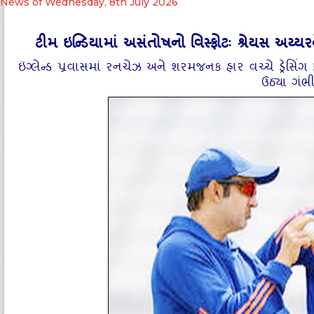
News of Wednesday, 8th July 2026
ટીમ ઇન્‍ડિયામાં અસંતોષનો વિસ્‍ફોટઃ શ્રેયસ અય્‍ય
ઇંગ્‍લેન્‍ડ પ્રવાસમાં રનચેઝ અને શરમજનક હાર વચ્‍ચે ડ્ર
ઉઠ્‍યા ગં