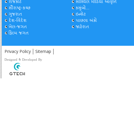
રાજકોટ
સોશ્યિલ મીડિયા આવૃત્તિ
સૌરાષ્ટ્ર-કચ્છ
કસુંબો...
ગુજરાત
ઇન્સેટ
દેશ-વિદેશ
પાછલા અંકો
ખેલ-જગત
જાહેરાત
ફિલ્મ જગત
Privacy Policy
Sitemap
Designed & Developed By