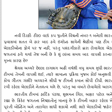
નવી દિલ્‍હીઃ ટી૨૦ વર્લ્‍ડ કપ જીતીને વિશ્વની નંબર-૧ બનેલી ભાર
પ્રવાસમાં સતત બે હાર બાદ હવે ઇંગ્‍લેન્‍ડ સામેની શ્રેણીમાં પણ ટીમ ઇ
ખેલાડીઓના ફોર્મ પર જ નહીં
, પરંતુ પસંદગીકારો દ્વારા લેવાયેલા 
જગતમાં હવે ચર્ચા તેજ બની છે કે શું લાંબા સમય બાદ વાપસી કરનારા
મુખ્‍ય કારણ છે?
શ્રેયસ અય્‍યરે છેલ્લા લગભગ અઢી વર્ષથી વધુ સમય સુધી ભારત મા
ટીમમાં તેમની વાપસી થઈ
, ત્‍યારે સામાન્‍ય પ્રક્રિયા મુજબ કોઈ અનુ
કોચ ગૌતમ ગંભીરે અય્‍યરને સીધી જ ટીમની કમાન સોંપી દીધી. ભારતી
રમી રહેલા ખેલાડીને નેતળત્‍વ મળે છે, પરંતુ આ વખતે લેવાયેલો અલગ
ભારતીય ટીમમાં હાર્દિક પંડ્‍યા
, શુભમન ગિલ, અક્ષર પટેલ અને 
રહ્યા છે. ક્રિકેટ જગતના નિષ્‍ણાતોનું માનવું છે કે ટીમની બહાર રહેલા 
પૂરતી બોન્‍ડિંગ અને તાલમેલ સાધી શકાયો નથી. ભલે ખેલાડીઓ જાહેરમાં