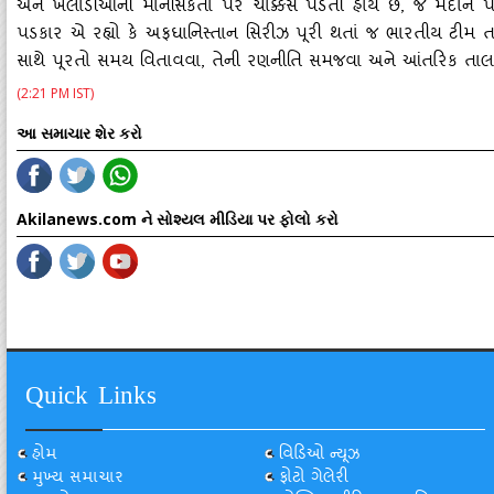
અને ખેલાડીઓની માનસિકતા પર ચોક્કસ પડતી હોય છે, જે મેદાન પરના પ
પડકાર એ રહ્યો કે અફઘાનિસ્‍તાન સિરીઝ પૂરી થતાં જ ભારતીય ટીમ તર
સાથે પૂરતો સમય વિતાવવા, તેની રણનીતિ સમજવા અને આંતરિક તાલમ
(2:21 PM IST)
આ સમાચાર શેર કરો
Akilanews.com ને સોશ્યલ મીડિયા પર ફોલો કરો
Quick Links
હોમ
વિડિઓ ન્યૂઝ
મુખ્ય સમાચાર
ફોટો ગેલેરી