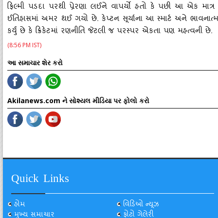
ફિલ્મી પડદા પરથી પ્રેરણા લઈને વાપર્યો હતો કે પછી આ એક માત્ર
ઈતિહાસમાં અમર થઈ ગયો છે. કેપ્ટન સૂર્યાના આ સ્માર્ટ અને ભાવન
કર્યું છે કે ક્રિકેટમાં રણનીતિ જેટલી જ પરસ્પર એકતા પણ મહત્વની છે.
(8:56 PM IST)
આ સમાચાર શેર કરો
Akilanews.com ને સોશ્યલ મીડિયા પર ફોલો કરો
Quick Links
હોમ
વિડિઓ ન્યૂઝ
મુખ્ય સમાચાર
ફોટો ગેલેરી