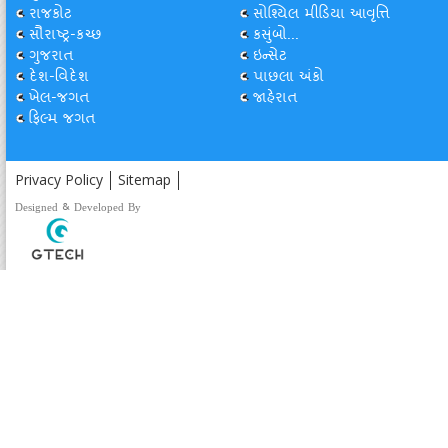
રાજકોટ
સોશ્યિલ મીડિયા આવૃત્તિ
સૌરાષ્ટ્ર-કચ્છ
કસુંબો...
ગુજરાત
ઇન્સેટ
દેશ-વિદેશ
પાછલા અંકો
ખેલ-જગત
જાહેરાત
ફિલ્મ જગત
Privacy Policy
Sitemap
Designed & Developed By