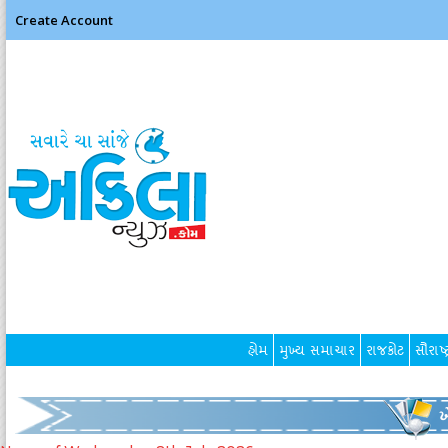
Create Account
હોમ
મુખ્ય સમાચાર
રાજકોટ
સૌરાષ્ટ