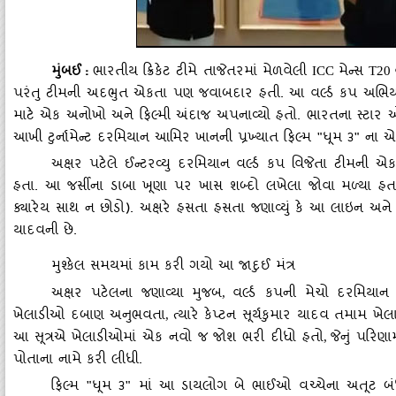
મુંબઈ
:
ભારતીય ક્રિકેટ ટીમે તાજેતરમાં મેળવેલી
મેન્સ
ICC
T20
પરંતુ ટીમની અદભુત એકતા પણ જવાબદાર હતી. આ વર્લ્ડ કપ અભિયાન દ
માટે એક અનોખો અને ફિલ્મી અંદાજ અપનાવ્યો હતો. ભારતના સ્ટાર ઓલરા
આખી ટુર્નામેન્ટ દરમિયાન આમિર ખાનની પ્રખ્યાત ફિલ્મ "ધૂમ ૩" ના 
અક્ષર પટેલે ઈન્ટરવ્યુ દરમિયાન વર્લ્ડ કપ વિજેતા ટીમની એ
હતા. આ જર્સીના ડાબા ખૂણા પર ખાસ શબ્દો લખેલા જોવા મળ્યા હતા
ક્યારેય સાથ ન છોડો). અક્ષરે હસતા હસતા જણાવ્યું કે આ લાઇન અને તે
યાદવની છે.
મુશ્કેલ સમયમાં કામ કરી ગયો આ જાદુઈ મંત્ર
અક્ષર પટેલના જણાવ્યા મુજબ
વર્લ્ડ કપની મેચો દરમિયાન
,
ખેલાડીઓ દબાણ અનુભવતા
ત્યારે કેપ્ટન સૂર્યકુમાર યાદવ તમામ
,
આ સૂત્રએ ખેલાડીઓમાં એક નવો જ જોશ ભરી દીધો હતો
જેનું પરિણા
,
પોતાના નામે કરી લીધી.
ફિલ્મ "ધૂમ ૩" માં આ ડાયલોગ બે ભાઈઓ વચ્ચેના અતૂટ બંધન