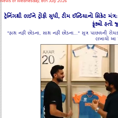
News of Wednesday, 8th July 2026
ટ્રેનિંગથી લઈને ટ્રોફી સુધી, ટીમ ઈન્ડિયાનો સિક્રેટ મ
ફૂંક્યો હતો 
"હાથ નહીં છોડના, સાથ નહીં છોડના..." સૂત્ર પાછળની રોચક
લખાયો આ 